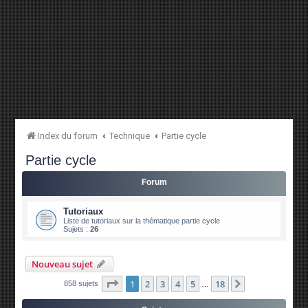
Index du forum
Technique
Partie cycle
Partie cycle
Forum
Tutoriaux
Liste de tutoriaux sur la thématique partie cycle
Sujets :
26
Nouveau sujet
Page
1
sur
18
1
2
3
4
5
18
Suivante
858 sujets
…