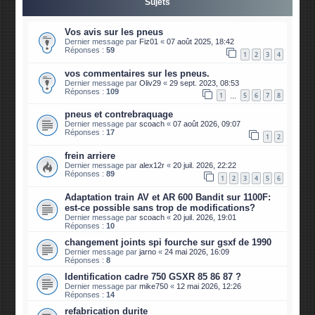
Sujets
Vos avis sur les pneus
Dernier message par
Fiz01
«
07 août 2025, 18:42
Réponses :
59
1
2
3
4
vos commentaires sur les pneus.
Dernier message par
Oliv29
«
29 sept. 2023, 08:53
Réponses :
109
1
5
6
7
8
…
pneus et contrebraquage
Dernier message par
scoach
«
07 août 2026, 09:07
Réponses :
17
1
2
frein arriere
Dernier message par
alex12r
«
20 juil. 2026, 22:22
Réponses :
89
1
2
3
4
5
6
Adaptation train AV et AR 600 Bandit sur 1100F:
est-ce possible sans trop de modifications?
Dernier message par
scoach
«
20 juil. 2026, 19:01
Réponses :
10
changement joints spi fourche sur gsxf de 1990
Dernier message par
jarno
«
24 mai 2026, 16:09
Réponses :
8
Identification cadre 750 GSXR 85 86 87 ?
Dernier message par
mike750
«
12 mai 2026, 12:26
Réponses :
14
refabrication durite