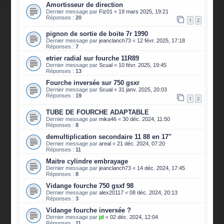
Amortisseur de direction
Dernier message par
Fiz01
«
19 mars 2025, 19:21
Réponses :
20
1
2
pignon de sortie de boite 7r 1990
Dernier message par
jeanclanch73
«
12 févr. 2025, 17:18
Réponses :
7
etrier radial sur fourche 11R89
Dernier message par
Scual
«
10 févr. 2025, 19:45
Réponses :
13
Fourche inversée sur 750 gsxr
Dernier message par
Scual
«
31 janv. 2025, 20:03
Réponses :
19
1
2
TUBE DE FOURCHE ADAPTABLE
Dernier message par
mika46
«
30 déc. 2024, 11:50
Réponses :
8
demultiplication secondaire 11 88 en 17"
Dernier message par
areal
«
21 déc. 2024, 07:20
Réponses :
11
Maitre cylindre embrayage
Dernier message par
jeanclanch73
«
14 déc. 2024, 17:45
Réponses :
8
Vidange fourche 750 gsxf 98
Dernier message par
alex20117
«
08 déc. 2024, 20:13
Réponses :
3
Vidange fourche inversée ?
Dernier message par
jd
«
02 déc. 2024, 12:04
Réponses :
11