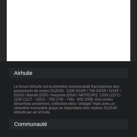
Airhuile
Le forum Airhuile est la première communauté francophone des
passionnés de motos SUZUKI : 1100 GSXR / 750 GSXR / GSXF /
GSXG / Bandit (GSF) / Inazuma (GSX) / MOTEURS: 1200 (1157) -
1100 (1127 - 1052) - 750 (749 - 748) - 600 (599). Des motos
désormais anciennes, collection et/ou "vintage" mais avec un
caractère incroyable graçe au légendaire bloc moteur SUZUKI
refroidi par air et huile.
Communauté