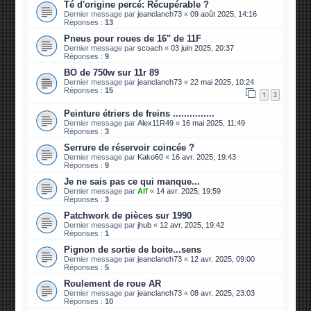
Té d'origine percé: Récupérable ?
Dernier message par
jeanclanch73
«
09 août 2025, 14:16
Réponses :
13
Pneus pour roues de 16" de 11F
Dernier message par
scoach
«
03 juin 2025, 20:37
Réponses :
9
BO de 750w sur 11r 89
Dernier message par
jeanclanch73
«
22 mai 2025, 10:24
Réponses :
15
1
2
Peinture étriers de freins ...............
Dernier message par
Alex11R49
«
16 mai 2025, 11:49
Réponses :
3
Serrure de réservoir coincée ?
Dernier message par
Kako60
«
16 avr. 2025, 19:43
Réponses :
9
Je ne sais pas ce qui manque...
Dernier message par
Alf
«
14 avr. 2025, 19:59
Réponses :
3
Patchwork de pièces sur 1990
Dernier message par
jhub
«
12 avr. 2025, 19:42
Réponses :
1
Pignon de sortie de boite...sens
Dernier message par
jeanclanch73
«
12 avr. 2025, 09:00
Réponses :
5
Roulement de roue AR
Dernier message par
jeanclanch73
«
08 avr. 2025, 23:03
Réponses :
10