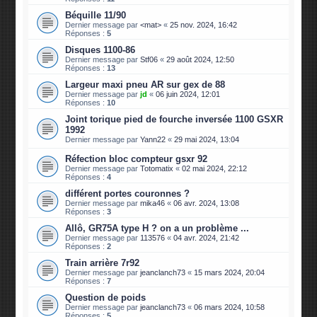
Béquille 11/90
Dernier message par
<mat>
«
25 nov. 2024, 16:42
Réponses :
5
Disques 1100-86
Dernier message par
Stf06
«
29 août 2024, 12:50
Réponses :
13
Largeur maxi pneu AR sur gex de 88
Dernier message par
jd
«
06 juin 2024, 12:01
Réponses :
10
Joint torique pied de fourche inversée 1100 GSXR
1992
Dernier message par
Yann22
«
29 mai 2024, 13:04
Réfection bloc compteur gsxr 92
Dernier message par
Totomatix
«
02 mai 2024, 22:12
Réponses :
4
différent portes couronnes ?
Dernier message par
mika46
«
06 avr. 2024, 13:08
Réponses :
3
Allô, GR75A type H ? on a un problème ...
Dernier message par
113576
«
04 avr. 2024, 21:42
Réponses :
2
Train arrière 7r92
Dernier message par
jeanclanch73
«
15 mars 2024, 20:04
Réponses :
7
Question de poids
Dernier message par
jeanclanch73
«
06 mars 2024, 10:58
Réponses :
5