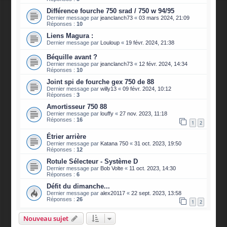
Différence fourche 750 srad / 750 w 94/95
Dernier message par
jeanclanch73
«
03 mars 2024, 21:09
Réponses :
10
Liens Magura :
Dernier message par
Louloup
«
19 févr. 2024, 21:38
Béquille avant ?
Dernier message par
jeanclanch73
«
12 févr. 2024, 14:34
Réponses :
10
Joint spi de fourche gex 750 de 88
Dernier message par
willy13
«
09 févr. 2024, 10:12
Réponses :
3
Amortisseur 750 88
Dernier message par
louffy
«
27 nov. 2023, 11:18
Réponses :
16
1
2
Étrier arrière
Dernier message par
Katana 750
«
31 oct. 2023, 19:50
Réponses :
12
Rotule Sélecteur - Système D
Dernier message par
Bob Volte
«
11 oct. 2023, 14:30
Réponses :
6
Défit du dimanche...
Dernier message par
alex20117
«
22 sept. 2023, 13:58
Réponses :
26
1
2
Nouveau sujet