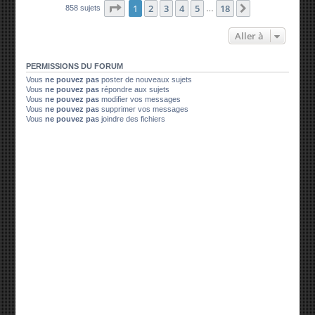
Page
1
sur
18
1
2
3
4
5
18
Suivante
858 sujets
…
Aller à
PERMISSIONS DU FORUM
Vous
ne pouvez pas
poster de nouveaux sujets
Vous
ne pouvez pas
répondre aux sujets
Vous
ne pouvez pas
modifier vos messages
Vous
ne pouvez pas
supprimer vos messages
Vous
ne pouvez pas
joindre des fichiers