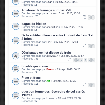
Dernier message par
Shan
«
19 janv. 2026, 11:51
Réponses :
2
Améliorer le freinage sur Inaz 750
Dernier message par
arrmoo
«
16 déc. 2025, 13:32
Réponses :
20
1
2
bague de friction
Dernier message par
cricri2302
«
16 nov. 2025, 18:56
Réponses :
2
De la subtile différence entre kit durit de frein 3 et
2 brins...
Dernier message par
Fiz01
«
07 nov. 2025, 17:04
Réponses :
15
1
2
Dégrippage oeillet disque de frein
Dernier message par
alex20117
«
26 sept. 2025, 20:57
Réponses :
82
1
2
3
4
5
6
Fusible qui crame
Dernier message par
Bruno
«
23 sept. 2025, 06:20
Réponses :
9
Piste et frette
Dernier message par
Alf
«
09 sept. 2025, 13:35
Réponses :
15
1
2
question forme des réservoirs de cul carrés
19litres
Dernier message par
Louloup
«
26 août 2025, 22:08
Réponses :
5