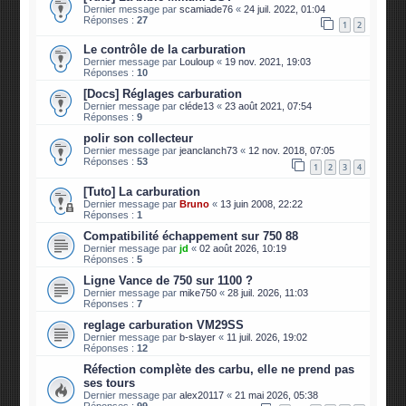
Dernier message par
scamiade76
«
24 juil. 2022, 01:04
Réponses :
27
1
2
Le contrôle de la carburation
Dernier message par
Louloup
«
19 nov. 2021, 19:03
Réponses :
10
[Docs] Réglages carburation
Dernier message par
cléde13
«
23 août 2021, 07:54
Réponses :
9
polir son collecteur
Dernier message par
jeanclanch73
«
12 nov. 2018, 07:05
Réponses :
53
1
2
3
4
[Tuto] La carburation
Dernier message par
Bruno
«
13 juin 2008, 22:22
Réponses :
1
Compatibilité échappement sur 750 88
Dernier message par
jd
«
02 août 2026, 10:19
Réponses :
5
Ligne Vance de 750 sur 1100 ?
Dernier message par
mike750
«
28 juil. 2026, 11:03
Réponses :
7
reglage carburation VM29SS
Dernier message par
b-slayer
«
11 juil. 2026, 19:02
Réponses :
12
Réfection complète des carbu, elle ne prend pas
ses tours
Dernier message par
alex20117
«
21 mai 2026, 05:38
Réponses :
99