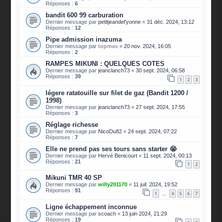
Réponses :
6
bandit 600 99 carburation
Dernier message par
petitjeandel'yonne
«
31 déc. 2024, 13:12
Réponses :
12
Pipe admission inazuma
Dernier message par
topmas
«
20 nov. 2024, 16:05
Réponses :
2
RAMPES MIKUNI : QUELQUES COTES
Dernier message par
jeanclanch73
«
30 sept. 2024, 06:58
Réponses :
39
1
2
3
légere ratatouille sur filet de gaz (Bandit 1200 /
1998)
Dernier message par
jeanclanch73
«
27 sept. 2024, 17:55
Réponses :
3
Réglage richesse
Dernier message par
NicoDu82
«
24 sept. 2024, 07:22
Réponses :
7
Elle ne prend pas ses tours sans starter 😭
Dernier message par
Hervé Benicourt
«
11 sept. 2024, 00:13
Réponses :
21
1
2
Mikuni TMR 40 SP
Dernier message par
willy201170
«
11 juil. 2024, 19:52
Réponses :
91
1
4
5
6
7
…
Ligne échappement inconnue
Dernier message par
scoach
«
13 juin 2024, 21:29
Réponses :
19