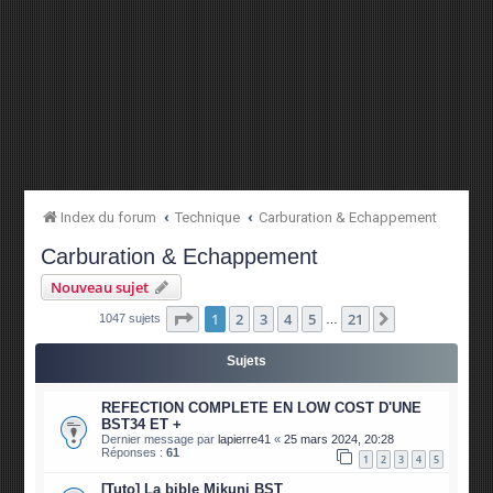
Index du forum
Technique
Carburation & Echappement
Carburation & Echappement
Nouveau sujet
Page
1
sur
21
1
2
3
4
5
21
Suivante
1047 sujets
…
Sujets
REFECTION COMPLETE EN LOW COST D'UNE
BST34 ET +
Dernier message par
lapierre41
«
25 mars 2024, 20:28
Réponses :
61
1
2
3
4
5
[Tuto] La bible Mikuni BST