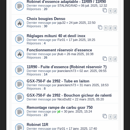
Robinet d'essence adaptable - 11R89 / 11R90
Dernier message par
STALINGRAD
«
06 juil. 2025, 12:32
Réponses :
20
1
2
Choix bougies Denso
Dernier message par
juju32
«
24 juin 2025, 22:50
Réponses :
30
1
2
3
Réglages mikuni 40 et devil inox
Dernier message par
Fiz01
«
17 juin 2025, 18:25
Réponses :
4
Fonctionnement réservoir d'essence
Dernier message par
jhub
«
26 mai 2025, 16:38
Réponses :
26
1
2
11R90 - Fuite d'essence (Robinet réservoir ?)
Dernier message par
jeanclanch73
«
02 avr. 2025, 09:55
Réponses :
14
GSX-750-F de 1992 - Tube en laiton
Dernier message par
jeanclanch73
«
31 mars 2025, 18:53
Réponses :
8
GSX-750-F de 1992 - Bouchon gicleur de ralenti
Dernier message par
NicoDu82
«
22 mars 2025, 05:20
Remontage rampe de carbu gsxr 750
Dernier message par
jd
«
30 janv. 2025, 15:24
Réponses :
23
1
2
Robinet 11R
Dernier message par
Fiz01
«
17 janv. 2025, 17:40