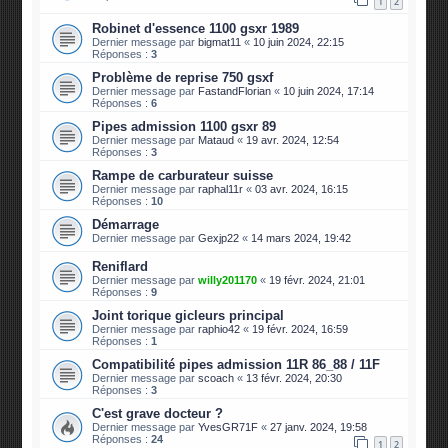
1
2
Robinet d'essence 1100 gsxr 1989
Dernier message par
bigmat11
«
10 juin 2024, 22:15
Réponses :
3
Problème de reprise 750 gsxf
Dernier message par
FastandFlorian
«
10 juin 2024, 17:14
Réponses :
6
Pipes admission 1100 gsxr 89
Dernier message par
Mataud
«
19 avr. 2024, 12:54
Réponses :
3
Rampe de carburateur suisse
Dernier message par
raphal11r
«
03 avr. 2024, 16:15
Réponses :
10
Démarrage
Dernier message par
Gexjp22
«
14 mars 2024, 19:42
Reniflard
Dernier message par
willy201170
«
19 févr. 2024, 21:01
Réponses :
9
Joint torique gicleurs principal
Dernier message par
raphio42
«
19 févr. 2024, 16:59
Réponses :
1
Compatibilité pipes admission 11R 86_88 / 11F
Dernier message par
scoach
«
13 févr. 2024, 20:30
Réponses :
3
C'est grave docteur ?
Dernier message par
YvesGR71F
«
27 janv. 2024, 19:58
Réponses :
24
1
2