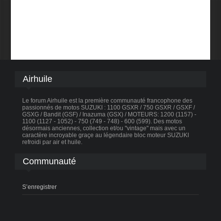
Airhuile
Le forum Airhuile est la première communauté francophone des
passionnés de motos SUZUKI : 1100 GSXR / 750 GSXR / GSXF /
GSXG / Bandit (GSF) / Inazuma (GSX) / MOTEURS: 1200 (1157) -
1100 (1127 - 1052) - 750 (749 - 748) - 600 (599). Des motos
désormais anciennes, collection et/ou "vintage" mais avec un
caractère incroyable graçe au légendaire bloc moteur SUZUKI
refroidi par air et huile.
Communauté
S’enregistrer