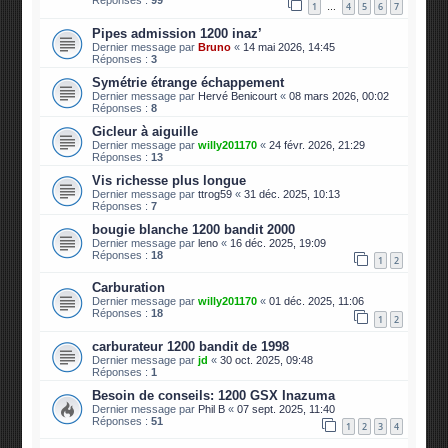
1
4
5
6
7
…
Pipes admission 1200 inaz’
Dernier message par
Bruno
«
14 mai 2026, 14:45
Réponses :
3
Symétrie étrange échappement
Dernier message par
Hervé Benicourt
«
08 mars 2026, 00:02
Réponses :
8
Gicleur à aiguille
Dernier message par
willy201170
«
24 févr. 2026, 21:29
Réponses :
13
Vis richesse plus longue
Dernier message par
ttrog59
«
31 déc. 2025, 10:13
Réponses :
7
bougie blanche 1200 bandit 2000
Dernier message par
leno
«
16 déc. 2025, 19:09
Réponses :
18
1
2
Carburation
Dernier message par
willy201170
«
01 déc. 2025, 11:06
Réponses :
18
1
2
carburateur 1200 bandit de 1998
Dernier message par
jd
«
30 oct. 2025, 09:48
Réponses :
1
Besoin de conseils: 1200 GSX Inazuma
Dernier message par
Phil B
«
07 sept. 2025, 11:40
Réponses :
51
1
2
3
4