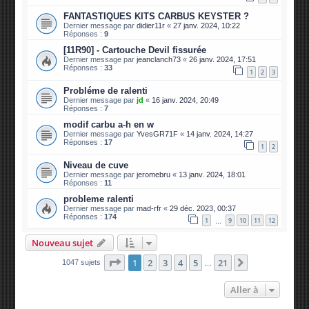
FANTASTIQUES KITS CARBUS KEYSTER ?
Dernier message par
didier11r
«
27 janv. 2024, 10:22
Réponses :
9
[11R90] - Cartouche Devil fissurée
Dernier message par
jeanclanch73
«
26 janv. 2024, 17:51
Réponses :
33
1
2
3
Probléme de ralenti
Dernier message par
jd
«
16 janv. 2024, 20:49
Réponses :
7
modif carbu a-h en w
Dernier message par
YvesGR71F
«
14 janv. 2024, 14:27
Réponses :
17
1
2
Niveau de cuve
Dernier message par
jeromebru
«
13 janv. 2024, 18:01
Réponses :
11
probleme ralenti
Dernier message par
mad-rfr
«
29 déc. 2023, 00:37
Réponses :
174
1
9
10
11
12
…
Nouveau sujet
Page
1
sur
21
1
2
3
4
5
21
Suivante
1047 sujets
…
Aller à