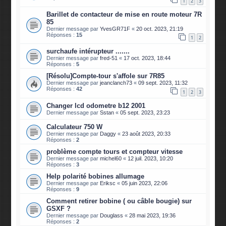
1
2
3
Barillet de contacteur de mise en route moteur 7R
85
Dernier message par
YvesGR71F
«
20 oct. 2023, 21:19
Réponses :
15
1
2
surchaufe intérupteur .......
Dernier message par
fred-51
«
17 oct. 2023, 18:44
Réponses :
5
[Résolu]Compte-tour s'affole sur 7R85
Dernier message par
jeanclanch73
«
09 sept. 2023, 11:32
Réponses :
42
1
2
3
Changer lcd odometre b12 2001
Dernier message par
Sstan
«
05 sept. 2023, 23:23
Calculateur 750 W
Dernier message par
Daggy
«
23 août 2023, 20:33
Réponses :
2
problème compte tours et compteur vitesse
Dernier message par
michel60
«
12 juil. 2023, 10:20
Réponses :
3
Help polarité bobines allumage
Dernier message par
Eriksc
«
05 juin 2023, 22:06
Réponses :
9
Comment retirer bobine ( ou câble bougie) sur
GSXF ?
Dernier message par
Douglass
«
28 mai 2023, 19:36
Réponses :
2