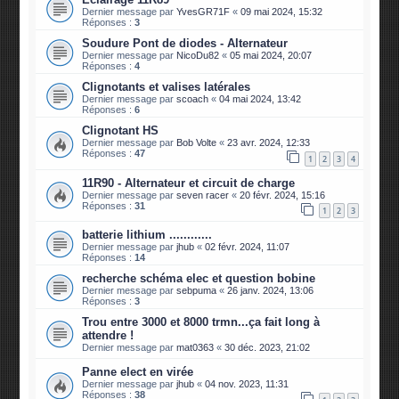
Dernier message par
YvesGR71F
«
09 mai 2024, 15:32
Réponses :
3
Soudure Pont de diodes - Alternateur
Dernier message par
NicoDu82
«
05 mai 2024, 20:07
Réponses :
4
Clignotants et valises latérales
Dernier message par
scoach
«
04 mai 2024, 13:42
Réponses :
6
Clignotant HS
Dernier message par
Bob Volte
«
23 avr. 2024, 12:33
Réponses :
47
1
2
3
4
11R90 - Alternateur et circuit de charge
Dernier message par
seven racer
«
20 févr. 2024, 15:16
Réponses :
31
1
2
3
batterie lithium ............
Dernier message par
jhub
«
02 févr. 2024, 11:07
Réponses :
14
recherche schéma elec et question bobine
Dernier message par
sebpuma
«
26 janv. 2024, 13:06
Réponses :
3
Trou entre 3000 et 8000 trmn...ça fait long à
attendre !
Dernier message par
mat0363
«
30 déc. 2023, 21:02
Panne elect en virée
Dernier message par
jhub
«
04 nov. 2023, 11:31
Réponses :
38