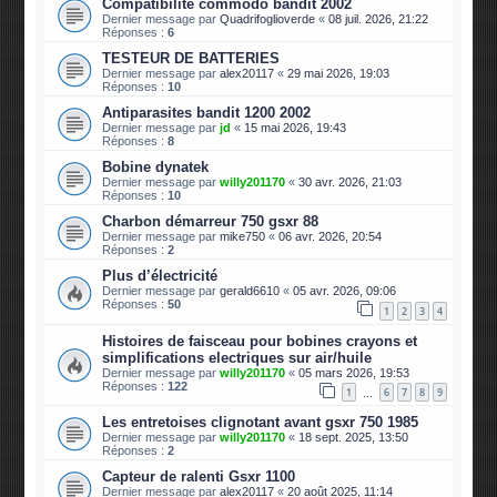
Compatibilité commodo bandit 2002
Dernier message par
Quadrifoglioverde
«
08 juil. 2026, 21:22
Réponses :
6
TESTEUR DE BATTERIES
Dernier message par
alex20117
«
29 mai 2026, 19:03
Réponses :
10
Antiparasites bandit 1200 2002
Dernier message par
jd
«
15 mai 2026, 19:43
Réponses :
8
Bobine dynatek
Dernier message par
willy201170
«
30 avr. 2026, 21:03
Réponses :
10
Charbon démarreur 750 gsxr 88
Dernier message par
mike750
«
06 avr. 2026, 20:54
Réponses :
2
Plus d’électricité
Dernier message par
gerald6610
«
05 avr. 2026, 09:06
Réponses :
50
1
2
3
4
Histoires de faisceau pour bobines crayons et
simplifications electriques sur air/huile
Dernier message par
willy201170
«
05 mars 2026, 19:53
Réponses :
122
1
6
7
8
9
…
Les entretoises clignotant avant gsxr 750 1985
Dernier message par
willy201170
«
18 sept. 2025, 13:50
Réponses :
2
Capteur de ralenti Gsxr 1100
Dernier message par
alex20117
«
20 août 2025, 11:14