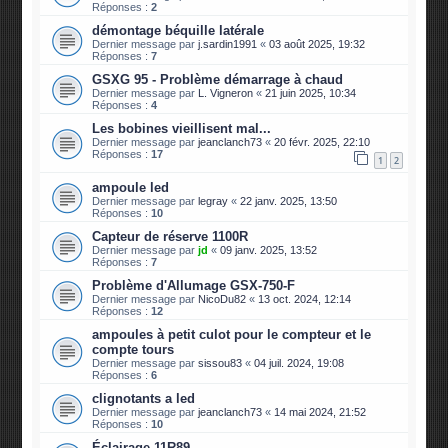
Réponses :
2
démontage béquille latérale
Dernier message par
j.sardin1991
«
03 août 2025, 19:32
Réponses :
7
GSXG 95 - Problème démarrage à chaud
Dernier message par
L. Vigneron
«
21 juin 2025, 10:34
Réponses :
4
Les bobines vieillisent mal...
Dernier message par
jeanclanch73
«
20 févr. 2025, 22:10
Réponses :
17
1
2
ampoule led
Dernier message par
legray
«
22 janv. 2025, 13:50
Réponses :
10
Capteur de réserve 1100R
Dernier message par
jd
«
09 janv. 2025, 13:52
Réponses :
7
Problème d'Allumage GSX-750-F
Dernier message par
NicoDu82
«
13 oct. 2024, 12:14
Réponses :
12
ampoules à petit culot pour le compteur et le
compte tours
Dernier message par
sissou83
«
04 juil. 2024, 19:08
Réponses :
6
clignotants a led
Dernier message par
jeanclanch73
«
14 mai 2024, 21:52
Réponses :
10
Éclairage 11R89