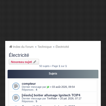
Index du forum
Technique
Électricité
Électricité
Nouveau sujet
50 sujets • Page
1
sur
1
Sujets
compteur
Dernier message par
jd
«
03 août 2026, 09:54
Réponses :
4
[résolu] boitier allumage Ignitech TCIP4
Dernier message par
TimRider
«
20 juil. 2026, 07:17
Réponses :
5