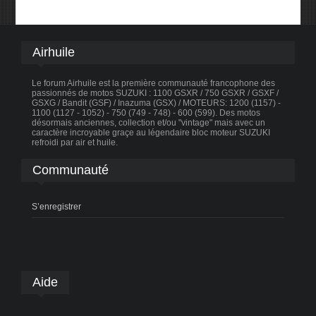
Airhuile
Le forum Airhuile est la première communauté francophone des
passionnés de motos SUZUKI : 1100 GSXR / 750 GSXR / GSXF /
GSXG / Bandit (GSF) / Inazuma (GSX) / MOTEURS: 1200 (1157) -
1100 (1127 - 1052) - 750 (749 - 748) - 600 (599). Des motos
désormais anciennes, collection et/ou "vintage" mais avec un
caractère incroyable graçe au légendaire bloc moteur SUZUKI
refroidi par air et huile.
Communauté
S’enregistrer
Aide