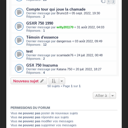
1
2
Compte tour qui joue la chamade
Dernier message par
Bruno18
«
05 sept. 2022, 19:30
Réponses :
2
GSXR 750 1990
Dernier message par
willy201170
«
31 août 2022, 04:03
Réponses :
1
Témoin d'essence
Dernier message par
dangerous
«
03 août 2022, 09:49
Réponses :
12
test
Dernier message par
scamiade76
«
24 juil. 2022, 00:48
Réponses :
2
GSX 750 Inazuma
Dernier message par
Katana 750
«
20 juil. 2022, 18:27
Réponses :
4
Nouveau sujet
50 sujets • Page
1
sur
1
Aller à
PERMISSIONS DU FORUM
Vous
ne pouvez pas
poster de nouveaux sujets
Vous
ne pouvez pas
répondre aux sujets
Vous
ne pouvez pas
modifier vos messages
Vous
ne pouvez pas
supprimer vos messages