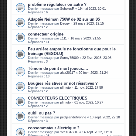
problème régulateur ou autre ?
Dernier message par
ScholesR
«
19 mai 2023, 10:01
Réponses :
6
Adaptée Neiman 750W de 92 sur un 95
Dernier message par
Daggy
«
29 mars 2023, 19:15
Réponses :
2
connecteur origine
Dernier message par
z111
«
16 mars 2023, 21:55
Réponses :
11
Feu arrière ampoule ne fonctionne que pour le
freinage (RESOLU)
Dernier message par
Sunny75000
«
22 févr. 2023, 23:06
Réponses :
3
Témoin de point mort joueur.....
Dernier message par
alex20117
«
20 févr. 2023, 21:24
Réponses :
13
Bougies résistives or not résistives ?
Dernier message par
plfmoto
«
11 nov. 2022, 17:59
Réponses :
2
CONNECTEURS ELECTRIQUES
Dernier message par
plfmoto
«
01 nov. 2022, 10:27
Réponses :
2
oubli ou pas ?
Dernier message par
petitjeandel'yonne
«
18 sept. 2022, 22:18
Réponses :
3
consommateur électrique ?
Dernier message par
YvesGR71F
«
14 sept. 2022, 11:10
Réponses :
28