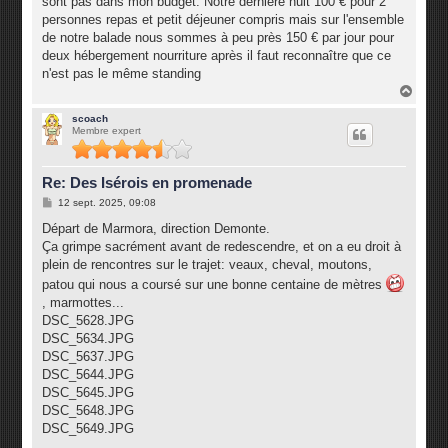
sont pas dans mon budget. Notre dernière nuit 100 € pour 2
a
g
personnes repas et petit déjeuner compris mais sur l'ensemble
e
de notre balade nous sommes à peu près 150 € par jour pour
deux hébergement nourriture après il faut reconnaître que ce
n'est pas le même standing
H
a
u
scoach
Membre expert
t
Re: Des Isérois en promenade
M
12 sept. 2025, 09:08
e
s
Départ de Marmora, direction Demonte.
s
Ça grimpe sacrément avant de redescendre, et on a eu droit à
a
g
plein de rencontres sur le trajet: veaux, cheval, moutons,
e
patou qui nous a coursé sur une bonne centaine de mètres
, marmottes...
DSC_5628.JPG
DSC_5634.JPG
DSC_5637.JPG
DSC_5644.JPG
DSC_5645.JPG
DSC_5648.JPG
DSC_5649.JPG