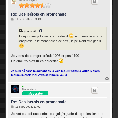
Membre expert
t
Re: Des Isérois en promenade
M
11 sept. 2025, 09:49
e
s
s
jd
a écrit :
a
g
Bonjour très jolie mais tarif sélectif
.en même temps ils
e
ont presque le monopole.a ce prix , Ils peuvent être gentil .
Je viens de corriger, c'était 109€ et pas 119€.
En quoi trouves-tu ça sélectif?
Je suis né sans le demander, je vais mourir sans le vouloir, alors,
merde, laissez-moi vivre comme je veux!
H
a
u
jd
Modérateur
t
Re: Des Isérois en promenade
M
11 sept. 2025, 11:02
e
s
Je n'ai pas dit que c'était pas joli j'ai juste dit que les tarifs ne
s