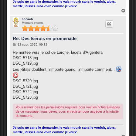
Je suis né sans le demander, je vais mourir sans le vouloir, alors,
merde, laissez-moi vivre comme je veux!
H
a
u
scoach
Membre expert
t
Re: Des Isérois en promenade
M
12 sept. 2025, 09:32
e
s
Remontée vers le col de Larche: lacets d'Argentera
s
DSC_5718.jpg
a
g
DSC_5719.jpg
e
Les Ritals doublent n'importe quand, n'importe comment...
DSC_5720.jpg
DSC_5721.jpg
DSC_5722.jpg
DSC_5723.jpg
Vous n’avez pas les permissions requises pour voir les fichiers/images
de ce message, vous devez vous enregister pour accéder à la totalité
du contenu.
Je suis né sans le demander, je vais mourir sans le vouloir, alors,
merde, laissez-moi vivre comme je veux!