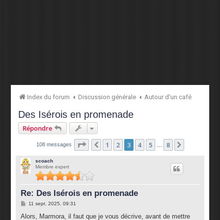
Index du forum
Discussion générale
Autour d'un café
Des Isérois en promenade
Répondre
Page
3
sur
8
1
2
3
4
5
8
Précédente
Suivante
108 messages
…
scoach
Membre expert
Re: Des Isérois en promenade
M
11 sept. 2025, 09:31
e
s
Alors, Marmora, il faut que je vous décrive, avant de mettre