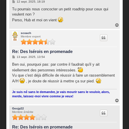
M
12 sept. 2025, 18:19
e
s
Tu pourrais nous concocter un petit roadtrip pour ceux qui
s
veulent non ?
a
g
Perso, Hub et moi on vient
e
H
a
u
scoach
Membre expert
t
Re: Des Isérois en promenade
M
13 sept. 2025, 13:54
e
s
Ben oui, pourquoi pas: par contre il faudrait qu'il y ait
s
réellement des personnes intéressées.
a
g
Vu que c'est déjà difficile de réussir à faire un rassemblement
e
A/H
, je doute de réussir à mettre ça sur pied.
Je suis né sans le demander, je vais mourir sans le vouloir, alors,
merde, laissez-moi vivre comme je veux!
H
a
u
Gexjp22
Membre émérite
t
Re: Des Isérois en promenade