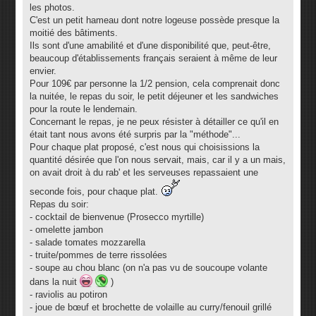
s
les photos.
a
g
C'est un petit hameau dont notre logeuse possède presque la
e
moitié des bâtiments.
Ils sont d'une amabilité et d'une disponibilité que, peut-être,
beaucoup d'établissements français seraient à même de leur
envier.
Pour 109€ par personne la 1/2 pension, cela comprenait donc
la nuitée, le repas du soir, le petit déjeuner et les sandwiches
pour la route le lendemain.
Concernant le repas, je ne peux résister à détailler ce qu'il en
était tant nous avons été surpris par la "méthode"...
Pour chaque plat proposé, c'est nous qui choisissions la
quantité désirée que l'on nous servait, mais, car il y a un mais,
on avait droit à du rab' et les serveuses repassaient une
seconde fois, pour chaque plat.
Repas du soir:
- cocktail de bienvenue (Prosecco myrtille)
- omelette jambon
- salade tomates mozzarella
- truite/pommes de terre rissolées
- soupe au chou blanc (on n'a pas vu de soucoupe volante
dans la nuit
)
- raviolis au potiron
- joue de bœuf et brochette de volaille au curry/fenouil grillé