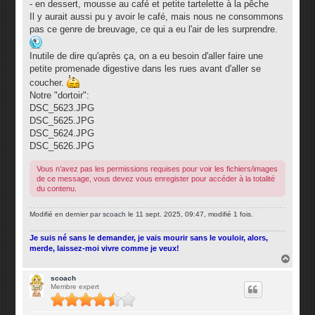
- en dessert, mousse au café et petite tartelette à la pêche
Il y aurait aussi pu y avoir le café, mais nous ne consommons
pas ce genre de breuvage, ce qui a eu l'air de les surprendre.
Inutile de dire qu'après ça, on a eu besoin d'aller faire une
petite promenade digestive dans les rues avant d'aller se
coucher.
Notre "dortoir":
DSC_5623.JPG
DSC_5625.JPG
DSC_5624.JPG
DSC_5626.JPG
Vous n’avez pas les permissions requises pour voir les fichiers/images
de ce message, vous devez vous enregister pour accéder à la totalité
du contenu.
Modifié en dernier par
scoach
le 11 sept. 2025, 09:47, modifié 1 fois.
Je suis né sans le demander, je vais mourir sans le vouloir, alors,
merde, laissez-moi vivre comme je veux!
H
a
u
scoach
Membre expert
t