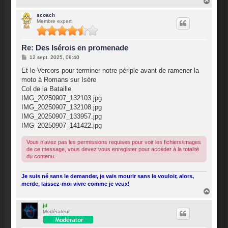
H
a
u
scoach
Membre expert
t
Re: Des Isérois en promenade
M
12 sept. 2025, 09:40
e
s
Et le Vercors pour terminer notre périple avant de ramener la
s
moto à Romans sur Isère
a
g
Col de la Bataille
e
IMG_20250907_132103.jpg
IMG_20250907_132108.jpg
IMG_20250907_133957.jpg
IMG_20250907_141422.jpg
Vous n’avez pas les permissions requises pour voir les fichiers/images
de ce message, vous devez vous enregister pour accéder à la totalité
du contenu.
Je suis né sans le demander, je vais mourir sans le vouloir, alors,
merde, laissez-moi vivre comme je veux!
H
a
u
jd
Modérateur
t