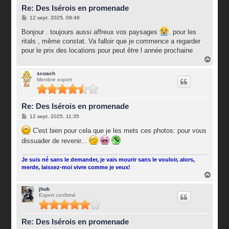
Re: Des Isérois en promenade
M
12 sept. 2025, 09:48
e
s
Bonjour . toujours aussi affreux vos paysages
. pour les
s
ritals , même constat. Va falloir que je commence a regarder
a
g
pour le prix des locations pour peut être l année prochaine
e
H
a
u
scoach
Membre expert
t
Re: Des Isérois en promenade
M
12 sept. 2025, 11:35
e
s
C'est bien pour cela que je les mets ces photos: pour vous
s
dissuader de revenir...
a
g
e
Je suis né sans le demander, je vais mourir sans le vouloir, alors,
merde, laissez-moi vivre comme je veux!
H
a
u
jhub
Expert confirmé
t
Re: Des Isérois en promenade