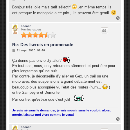
e
s
Bonjour très jolie mais tarif sélectif
.en même temps ils
s
ont presque le monopole.a ce prix , Ils peuvent être gentil .
a
g
H
e
a
u
scoach
Membre expert
t
Re: Des Isérois en promenade
M
11 sept. 2025, 09:46
e
s
Ça donne pas envie d'y aller?
s
a
En tout cas, nous, on y retournera sûrement et peut-être pour
g
plus longtemps qu'une nuit.
e
Par contre, je déconseille d'y aller en Gex, un trail ou une
moto avec des suspensions à grand débattement est
beaucoup plus appropriée vu l'état des routes (hum...
)
entre Sampeyre et Demonte.
Par contre, qu'est-ce que c'est joli!
Je suis né sans le demander, je vais mourir sans le vouloir, alors,
merde, laissez-moi vivre comme je veux!
H
a
u
scoach