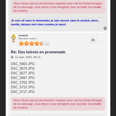
Vous n’avez pas les permissions requises pour voir les fichiers/images
de ce message, vous devez vous enregister pour accéder à la totalité
du contenu.
Je suis né sans le demander, je vais mourir sans le vouloir, alors,
merde, laissez-moi vivre comme je veux!
H
a
u
scoach
Membre expert
t
Re: Des Isérois en promenade
M
12 sept. 2025, 09:13
e
s
DSC_5663.JPG
s
DSC_5673.JPG
a
g
DSC_5677.JPG
e
DSC_5697.JPG
DSC_5702.JPG
DSC_5713.JPG
DSC_5717.JPG
Vous n’avez pas les permissions requises pour voir les fichiers/images
de ce message, vous devez vous enregister pour accéder à la totalité
du contenu.