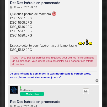
Re: Des Isérois en promenade
M
11 sept. 2025, 09:37
e
s
Quelques photos de Marmora
s
DSC_5607.JPG
a
g
DSC_5608.JPG
e
DSC_5616.JPG
DSC_5617.JPG
DSC_5620.JPG
Espace détente pour l'apéro, face à la montagne
DSC_5612.JPG
Vous n’avez pas les permissions requises pour voir les fichiers/images
de ce message, vous devez vous enregister pour accéder à la totalité
du contenu.
Je suis né sans le demander, je vais mourir sans le vouloir, alors,
merde, laissez-moi vivre comme je veux!
H
a
u
jd
Modérateur
t
Re: Des Isérois en promenade
M
11 sept. 2025, 09:44