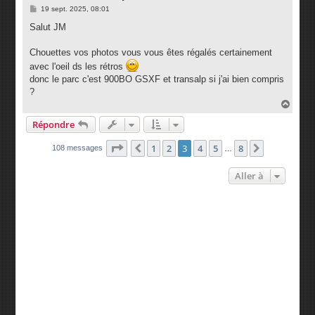
M
19 sept. 2025, 08:01
e
s
Salut JM
s
a
g
Chouettes vos photos vous vous êtes régalés certainement
e
avec l'oeil ds les rétros
donc le parc c'est 900BO GSXF et transalp si j'ai bien compris
?
H
a
Répondre
u
t
Page
3
sur
8
1
2
3
4
5
8
Précédente
Suivante
108 messages
…
Aller à