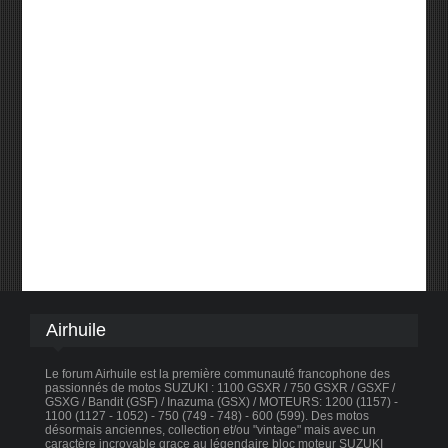
Airhuile
Le forum Airhuile est la première communauté francophone des
passionnés de motos SUZUKI : 1100 GSXR / 750 GSXR / GSXF /
GSXG / Bandit (GSF) / Inazuma (GSX) / MOTEURS: 1200 (1157) -
1100 (1127 - 1052) - 750 (749 - 748) - 600 (599). Des motos
désormais anciennes, collection et/ou "vintage" mais avec un
caractère incroyable graçe au légendaire bloc moteur SUZUKI