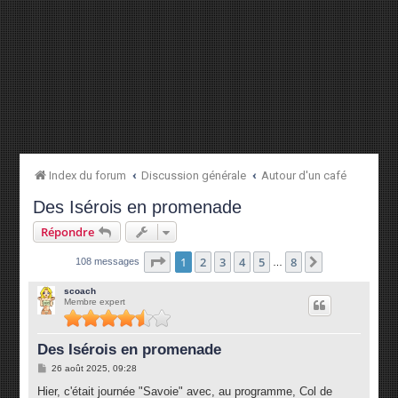
Index du forum
Discussion générale
Autour d'un café
Des Isérois en promenade
Répondre
Page
1
sur
8
1
2
3
4
5
8
Suivante
108 messages
…
scoach
Membre expert
Des Isérois en promenade
M
26 août 2025, 09:28
e
s
Hier, c'était journée "Savoie" avec, au programme, Col de