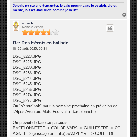
Je suis né sans le demander, je vais mourir sans le vouloir, alors,
merde, laissez-moi vivre comme je veux!
H
a
u
scoach
Membre expert
t
Re: Des Isérois en ballade
M
26 août 2025, 09:34
e
s
DSC_5223.JPG
s
DSC_5225.JPG
a
g
DSC_5230.JPG
e
DSC_5236.JPG
DSC_5244.JPG
DSC_5245.JPG
DSC_5266.JPG
DSC_5274.JPG
DSC_5277.JPG
On "s'entraînait" pour la semaine prochaine en prévision de
l'Alpes Aventure Moto Festival à Barcelonnette
On prévoit de faire ce parcours:
BACELONNETTE -> COL DE VARS -> GUILLESTRE -> COL
AGNEL -> (passage en Italie) SAMPEYRE -> COLLE DI