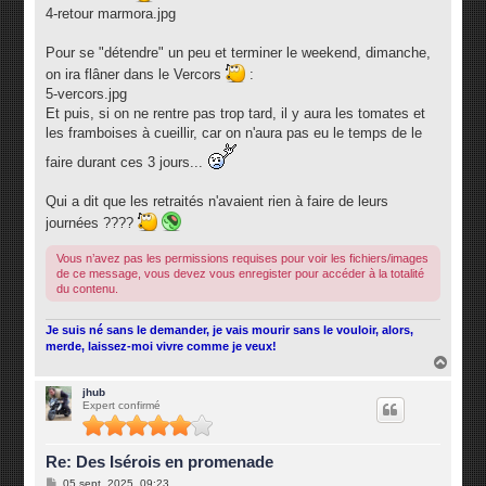
4-retour marmora.jpg
Pour se "détendre" un peu et terminer le weekend, dimanche,
on ira flâner dans le Vercors
:
5-vercors.jpg
Et puis, si on ne rentre pas trop tard, il y aura les tomates et
les framboises à cueillir, car on n'aura pas eu le temps de le
faire durant ces 3 jours...
Qui a dit que les retraités n'avaient rien à faire de leurs
journées ????
Vous n’avez pas les permissions requises pour voir les fichiers/images
de ce message, vous devez vous enregister pour accéder à la totalité
du contenu.
Je suis né sans le demander, je vais mourir sans le vouloir, alors,
merde, laissez-moi vivre comme je veux!
H
a
u
jhub
Expert confirmé
t
Re: Des Isérois en promenade
M
05 sept. 2025, 09:23