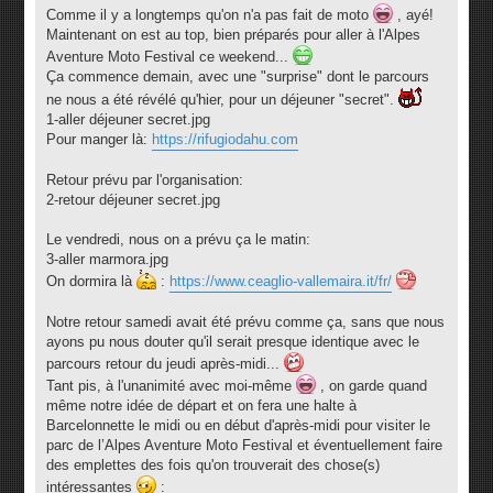
s
Comme il y a longtemps qu'on n'a pas fait de moto
, ayé!
s
Maintenant on est au top, bien préparés pour aller à l'Alpes
a
g
Aventure Moto Festival ce weekend...
e
Ça commence demain, avec une "surprise" dont le parcours
ne nous a été révélé qu'hier, pour un déjeuner "secret".
1-aller déjeuner secret.jpg
Pour manger là:
https://rifugiodahu.com
Retour prévu par l'organisation:
2-retour déjeuner secret.jpg
Le vendredi, nous on a prévu ça le matin:
3-aller marmora.jpg
On dormira là
:
https://www.ceaglio-vallemaira.it/fr/
Notre retour samedi avait été prévu comme ça, sans que nous
ayons pu nous douter qu'il serait presque identique avec le
parcours retour du jeudi après-midi...
Tant pis, à l'unanimité avec moi-même
, on garde quand
même notre idée de départ et on fera une halte à
Barcelonnette le midi ou en début d'après-midi pour visiter le
parc de l’Alpes Aventure Moto Festival et éventuellement faire
des emplettes des fois qu'on trouverait des chose(s)
intéressantes
: