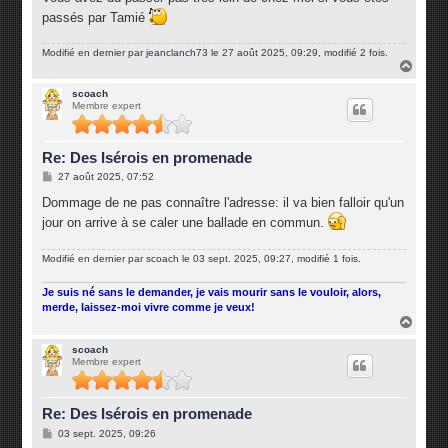
passés par Tamié
Modifié en dernier par
jeanclanch73
le 27 août 2025, 09:29, modifié 2 fois.
H
a
u
scoach
Membre expert
t
Re: Des Isérois en promenade
M
27 août 2025, 07:52
e
s
Dommage de ne pas connaître l'adresse: il va bien falloir qu'un
s
jour on arrive à se caler une ballade en commun.
a
g
e
Modifié en dernier par
scoach
le 03 sept. 2025, 09:27, modifié 1 fois.
Je suis né sans le demander, je vais mourir sans le vouloir, alors,
merde, laissez-moi vivre comme je veux!
H
a
u
scoach
Membre expert
t
Re: Des Isérois en promenade
M
03 sept. 2025, 09:26
e