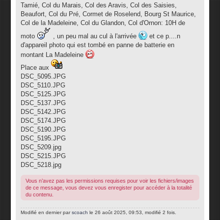
s
Tamié, Col du Marais, Col des Aravis, Col des Saisies,
a
g
Beaufort, Col du Pré, Cormet de Roselend, Bourg St Maurice,
e
Col de la Madeleine, Col du Glandon, Col d'Ornon: 10H de
moto
, un peu mal au cul à l'arrivée
et ce p....n
d'appareil photo qui est tombé en panne de batterie en
montant La Madeleine
Place aux
DSC_5095.JPG
DSC_5110.JPG
DSC_5125.JPG
DSC_5137.JPG
DSC_5142.JPG
DSC_5174.JPG
DSC_5190.JPG
DSC_5195.JPG
DSC_5209.jpg
DSC_5215.JPG
DSC_5218.jpg
Vous n’avez pas les permissions requises pour voir les fichiers/images
de ce message, vous devez vous enregister pour accéder à la totalité
du contenu.
Modifié en dernier par
scoach
le 26 août 2025, 09:53, modifié 2 fois.