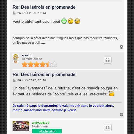
Re: Des Isérois en promenade
M
26 août 2025, 16:14
e
s
Faut profiter tant qu'on peut
s
a
g
e
pourquoi se la péter avec nos fringues alors que nos meilleurs moments,
on les passe à poil......
H
a
u
scoach
Membre expert
t
Re: Des Isérois en promenade
M
26 août 2025, 20:40
e
s
Un des "avantages" de la retraite, c'est de pouvoir bouger en
s
évitant les périodes de "pointe" tels que les weekends.
a
g
e
Je suis né sans le demander, je vais mourir sans le vouloir, alors,
merde, laissez-moi vivre comme je veux!
H
a
u
willy201170
Modérateur
t