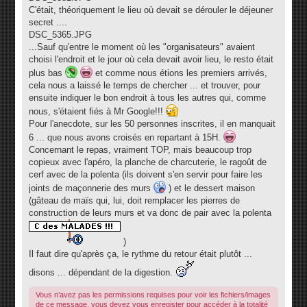
C'était, théoriquement le lieu où devait se dérouler le déjeuner
secret ....
DSC_5365.JPG
...Sauf qu'entre le moment où les "organisateurs" avaient
choisi l'endroit et le jour où cela devait avoir lieu, le resto était
plus bas
et comme nous étions les premiers arrivés,
cela nous a laissé le temps de chercher ... et trouver, pour
ensuite indiquer le bon endroit à tous les autres qui, comme
nous, s'étaient fiés à Mr Google!!!
Pour l'anecdote, sur les 50 personnes inscrites, il en manquait
6 ... que nous avons croisés en repartant à 15H.
Concernant le repas, vraiment TOP, mais beaucoup trop
copieux avec l'apéro, la planche de charcuterie, le ragoût de
cerf avec de la polenta (ils doivent s'en servir pour faire les
joints de maçonnerie des murs
) et le dessert maison
(gâteau de maïs qui, lui, doit remplacer les pierres de
construction de leurs murs et va donc de pair avec la polenta
)
Il faut dire qu'après ça, le rythme du retour était plutôt ...
disons ... dépendant de la digestion.
Vous n’avez pas les permissions requises pour voir les fichiers/images
de ce message, vous devez vous enregister pour accéder à la totalité