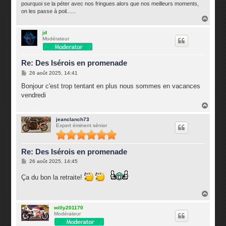
pourquoi se la péter avec nos fringues alors que nos meilleurs moments,
on les passe à poil......
H
a
u
jd
Modérateur
t
Re: Des Isérois en promenade
M
26 août 2025, 14:41
e
s
Bonjour c'est trop tentant en plus nous sommes en vacances
s
vendredi
a
g
H
e
a
u
jeanclanch73
Expert éminent sénior
t
Re: Des Isérois en promenade
M
26 août 2025, 14:45
e
s
Ça du bon la retraite!
s
a
g
H
e
a
u
willy201170
Modérateur
t