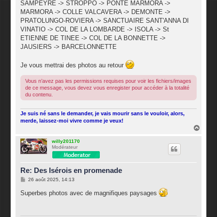
SAMPEYRE -> STROPPO -> PONTE MARMORA ->
MARMORA -> COLLE VALCAVERA -> DEMONTE ->
PRATOLUNGO-ROVIERA -> SANCTUAIRE SANT'ANNA DI
VINATIO -> COL DE LA LOMBARDE -> ISOLA -> St
ETIENNE DE TINEE -> COL DE LA BONNETTE ->
JAUSIERS -> BARCELONNETTE
Je vous mettrai des photos au retour
Vous n’avez pas les permissions requises pour voir les fichiers/images
de ce message, vous devez vous enregister pour accéder à la totalité
du contenu.
Je suis né sans le demander, je vais mourir sans le vouloir, alors,
merde, laissez-moi vivre comme je veux!
H
a
u
willy201170
Modérateur
t
Re: Des Isérois en promenade
M
26 août 2025, 14:13
e
s
Superbes photos avec de magnifiques paysages
s
a
g
e