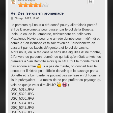
Membre expert
t
Re: Des Isérois en promenade
M
08 sept. 2025, 18:08
e
s
Le parcours qui nous a été donné pour y aller faisait partir à
s
9H de Barcelonnette pour passer par le col de la Bonette,
a
g
Isola, le col de la Lombarde, redescendre en Italie vers
e
Pratolungo Roviera pour une arrivée donnée pour midi/midi et
demie à San Bernolfo et faisait revenir à Barcelonnette en
passant par les lacets d'Argentera et le col de Larche.
Alors nous, on l'a fait dans le sens des aiguilles d'une montre,
à l'envers du parcours donné, ce qui fait qu'on était arrivés les
premiers à San Bernolfo alors qu'à 14H, tout le monde n'était
pas encore arrivé
. Y'a pas de mérite, on connait bien le
secteur et il n'était pas difficile de voir que le passage par la
Bonette et la Lombarde ne pouvait pas se faire en 3H comme
ils le prévoyaient ... à moins de ne pas profiter du paysage (tu
vois ce que je veux dire JHub?
)
DSC_5317.JPG
DSC_5322.JPG
DSC_5330.JPG
DSC_5334.JPG
DSC_5342.JPG
DSC_5352.JPG