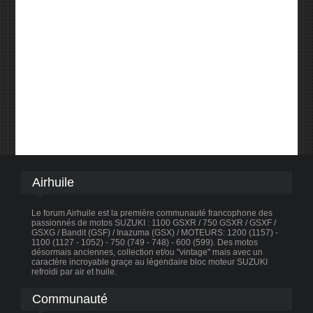
Airhuile
Le forum Airhuile est la première communauté francophone des
passionnés de motos SUZUKI : 1100 GSXR / 750 GSXR / GSXF /
GSXG / Bandit (GSF) / Inazuma (GSX) / MOTEURS: 1200 (1157) -
1100 (1127 - 1052) - 750 (749 - 748) - 600 (599). Des motos
désormais anciennes, collection et/ou "vintage" mais avec un
caractère incroyable graçe au légendaire bloc moteur SUZUKI
refroidi par air et huile.
Communauté