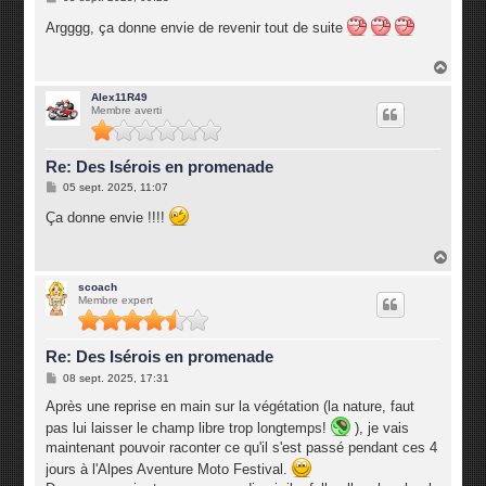
e
s
Argggg, ça donne envie de revenir tout de suite
s
a
g
H
e
a
u
Alex11R49
Membre averti
t
Re: Des Isérois en promenade
M
05 sept. 2025, 11:07
e
s
Ça donne envie !!!!
s
a
g
H
e
a
u
scoach
Membre expert
t
Re: Des Isérois en promenade
M
08 sept. 2025, 17:31
e
s
Après une reprise en main sur la végétation (la nature, faut
s
pas lui laisser le champ libre trop longtemps!
), je vais
a
g
maintenant pouvoir raconter ce qu'il s'est passé pendant ces 4
e
jours à l'Alpes Aventure Moto Festival.