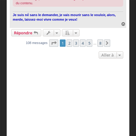
du contenu.
Je suis né sans le demander, je vais mourir sans le vouloir, alors,
merde, laissez-moi vivre comme je veux!
H
a
Répondre
u
t
Page
1
sur
8
1
2
3
4
5
8
Suivante
108 messages
…
Aller à