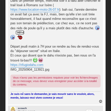
Dans un premier temps, mercredi soir il a fallu aller chercher le
trail loué à Romans sur Isère (
https://www.location-moto-26-07.fr
): bah oui, l'année dernière
on avait fait ça avec la FJ, mais, bien qu'elle s'en soit tirée
honorablement, il faut quand même reconnaître que ce n'est
pas son terrain de prédilection, car chez eux, ce ne sont pas
des nids de poule qu'il y a mais plutôt des nids d'autruche.
Départ jeudi matin à 7H pour se rendre au lieu de rendez-vous
du "déjeuner secret" situé en Italie.
Et ceux qui disent que le dahu n'existe pas, ben nous on l'a
trouvé là-bas!!!
https://rifugiodahu.com
IMG_20250904_113921.jpg
Vous n’avez pas les permissions requises pour voir les fichiers/images
de ce message, vous devez vous enregister pour accéder à la totalité
du contenu.
Je suis né sans le demander, je vais mourir sans le vouloir, alors,
merde, laissez-moi vivre comme je veux!
H
a
u
scoach