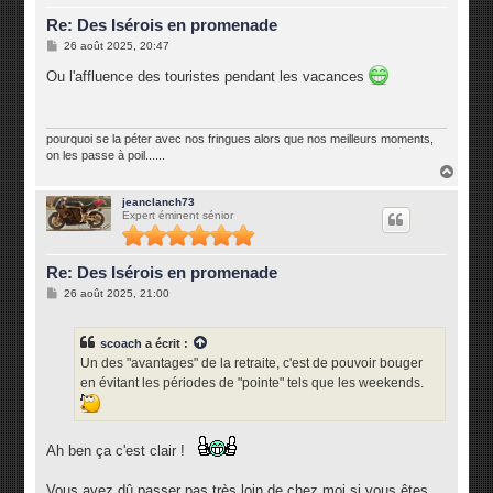
Re: Des Isérois en promenade
M
26 août 2025, 20:47
e
s
Ou l'affluence des touristes pendant les vacances
s
a
g
e
pourquoi se la péter avec nos fringues alors que nos meilleurs moments,
on les passe à poil......
H
a
u
jeanclanch73
Expert éminent sénior
t
Re: Des Isérois en promenade
M
26 août 2025, 21:00
e
s
s
scoach
a écrit :
a
g
Un des "avantages" de la retraite, c'est de pouvoir bouger
e
en évitant les périodes de "pointe" tels que les weekends.
Ah ben ça c'est clair !
Vous avez dû passer pas très loin de chez moi si vous êtes