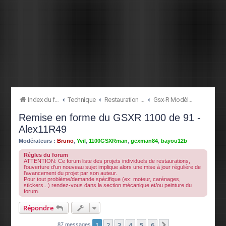
Index du forum
Technique
Restauration à l'origine
Gsx-R Modèles [750 88->91 | 1100 89->92](Culs ronds)
Remise en forme du GSXR 1100 de 91 -
Alex11R49
Modérateurs :
Bruno
,
Yvil
,
1100GSXRman
,
gexman84
,
bayou12b
Règles du forum
ATTENTION: Ce forum liste des projets individuels de restaurations,
l'ouverture d'un nouveau sujet implique alors une mise à jour régulière de
l'avancement du projet par son auteur.
Pour tout problème/demande spécifique (ex: moteur, carénages,
stickers...) rendez-vous dans la section mécanique et/ou peinture du
forum.
Répondre
1
2
3
4
5
6
Suivante
87 messages