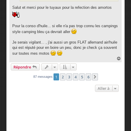
Salut et merci pour le tuyaux pour la refection des amortos
Pour la conso d'huile... si elle n'a pas trop connu les campings
style camping bleu ça devrait aller
Je serais vigilant... , j'ai aussi un gros FLAT allemand air/huile
qui est réputé pour en boire un peu, donc je check ça souvent
sur toutes mes motos
H
a
Répondre
u
t
1
2
3
4
5
6
Suivante
87 messages
Aller à