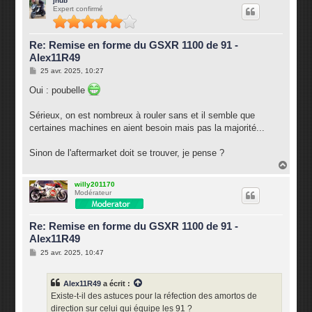
jhub
Expert confirmé
t
Re: Remise en forme du GSXR 1100 de 91 -
Alex11R49
M
25 avr. 2025, 10:27
e
s
Oui : poubelle
s
a
g
Sérieux, on est nombreux à rouler sans et il semble que
e
certaines machines en aient besoin mais pas la majorité...
Sinon de l'aftermarket doit se trouver, je pense ?
H
a
u
willy201170
Modérateur
t
Re: Remise en forme du GSXR 1100 de 91 -
Alex11R49
M
25 avr. 2025, 10:47
e
s
s
Alex11R49
a écrit :
a
g
Existe-t-il des astuces pour la réfection des amortos de
e
direction sur celui qui équipe les 91 ?