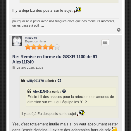
Il y a déjà Eu des posts sur le sujet
pourquoi se la péter avec nos fringues alors que nos meilleurs moments,
on les passe à poil......
H
a
u
mike750
Expert confirmé
t
Re: Remise en forme du GSXR 1100 de 91 -
Alex11R49
M
25 avr. 2025, 11:03
e
s
s
willy201170
a écrit :
a
g
e
Alex11R49
a écrit :
Existe-t-il des astuces pour la réfection des amortos de
direction sur celui qui équipe les 91 ?
Il y a déjà Eu des posts sur le sujet
Yes, c'est totalement inutile mais si on veut absolument rester
dans l'esprit d'origine, il existe des adaptables hors de prix