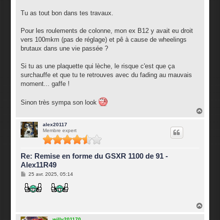
Tu as tout bon dans tes travaux.
Pour les roulements de colonne, mon ex B12 y avait eu droit
vers 100mkm (pas de réglage) et pê à cause de wheelings
brutaux dans une vie passée ?
Si tu as une plaquette qui lèche, le risque c'est que ça
surchauffe et que tu te retrouves avec du fading au mauvais
moment... gaffe !
Sinon très sympa son look
H
a
u
alex20117
Membre expert
t
Re: Remise en forme du GSXR 1100 de 91 -
Alex11R49
M
25 avr. 2025, 05:14
e
s
s
a
g
H
e
a
u
willy201170