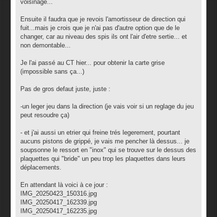
voisinage...
Ensuite il faudra que je revois l'amortisseur de direction qui
fuit...mais je crois que je n'ai pas d'autre option que de le
changer, car au niveau des spis ils ont l'air d'etre sertie... et
non demontable...
Je l'ai passé au CT hier... pour obtenir la carte grise
(impossible sans ça...)
Pas de gros defaut juste, juste :
-un leger jeu dans la direction (je vais voir si un reglage du jeu
peut resoudre ça)
- et j'ai aussi un etrier qui freine trés legerement, pourtant
aucuns pistons de grippé, je vais me pencher là dessus... je
soupsonne le ressort en "inox" qui se trouve sur le dessus des
plaquettes qui "bride" un peu trop les plaquettes dans leurs
déplacements.
En attendant là voici à ce jour :
IMG_20250423_150316.jpg
IMG_20250417_162339.jpg
IMG_20250417_162235.jpg