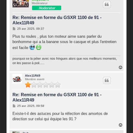
Modérateur
t
Re: Remise en forme du GSXR 1100 de 91 -
Alex11R49
M
25 avr. 2025, 09:37
e
s
Plus tu roules , plus ton moteur aime sans parler du
s
bonhomme qui a la banane sous le casque et plus l'entretien
a
g
est facile
e
pourquoi se la péter avec nos fringues alors que nos meilleurs moments,
on les passe à poil......
H
a
u
Alex11R49
Membre averti
t
Re: Remise en forme du GSXR 1100 de 91 -
Alex11R49
M
25 avr. 2025, 09:58
e
s
Existe-t-il des astuces pour la réfection des amortos de
s
direction sur celui qui équipe les 91 ?
a
g
H
e
a
u