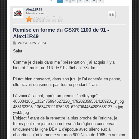
Alex11R49
Membre averti
Remise en forme du GSXR 1100 de 91 -
Alex11R49
M
24 avr. 2025, 20:54
e
s
Salut,
s
a
g
Comme je disais dans ma "présentation" j'ai acquis il y'a
e
bientot 2 mois, un 11R de 91' affichant 73k kms.
Plutot bien conservé, dans son jus, je l'ai achetée en panne,
elle n'avait quasiment pas tourné pendant 1 ans...
Là voici à l'achat, aprés un premier "nettoyage"...
485084183_1332475994627220_4792023595314109201_n.jpg
483162393_1363475111676256_6297964464209658127_n.jpg
ywk5.jpg
L'objectif etant de la remettre la plus proche de l'origine, je
ferais peut etre juste une entorse à la régle en conservant
uniquement la ligne DEVIL d'époque avec silencieux à
abosrtion...(j'ai la meme sur mon 900 Ninja de 1985 en version