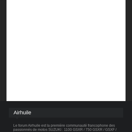
Airhuile
Le forum Airhuile est la première communauté francophone des
passionnés de motos SUZUKI : 1100 GSXR / 750 GSXR / GSXF /