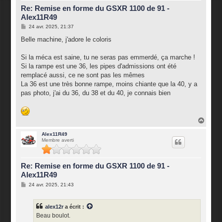
Re: Remise en forme du GSXR 1100 de 91 -
Alex11R49
M
24 avr. 2025, 21:37
e
s
Belle machine, j'adore le coloris
s
a
g
Si la méca est saine, tu ne seras pas emmerdé, ça marche !
e
Si la rampe est une 36, les pipes d'admissions ont été
remplacé aussi, ce ne sont pas les mêmes
La 36 est une très bonne rampe, moins chiante que la 40, y a
pas photo, j'ai du 36, du 38 et du 40, je connais bien
H
a
u
Alex11R49
Membre averti
t
Re: Remise en forme du GSXR 1100 de 91 -
Alex11R49
M
24 avr. 2025, 21:43
e
s
s
alex12r
a écrit :
a
g
Beau boulot.
e