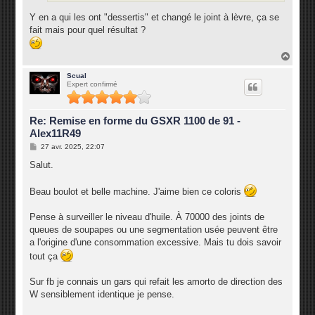
Y en a qui les ont "dessertis" et changé le joint à lèvre, ça se
fait mais pour quel résultat ?
H
a
u
Scual
Expert confirmé
t
Re: Remise en forme du GSXR 1100 de 91 -
Alex11R49
M
27 avr. 2025, 22:07
e
s
Salut.
s
a
g
Beau boulot et belle machine. J'aime bien ce coloris
e
Pense à surveiller le niveau d'huile. À 70000 des joints de
queues de soupapes ou une segmentation usée peuvent être
a l'origine d'une consommation excessive. Mais tu dois savoir
tout ça
Sur fb je connais un gars qui refait les amorto de direction des
W sensiblement identique je pense.