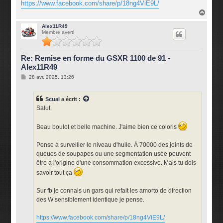
https://www.facebook.com/share/p/18ng4ViE9L/
H
a
u
Alex11R49
Membre averti
t
Re: Remise en forme du GSXR 1100 de 91 -
Alex11R49
M
28 avr. 2025, 13:26
e
s
s
Scual
a écrit :
a
g
Salut.
e
Beau boulot et belle machine. J'aime bien ce coloris
Pense à surveiller le niveau d'huile. À 70000 des joints de
queues de soupapes ou une segmentation usée peuvent
être a l'origine d'une consommation excessive. Mais tu dois
savoir tout ça
Sur fb je connais un gars qui refait les amorto de direction
des W sensiblement identique je pense.
https://www.facebook.com/share/p/18ng4ViE9L/