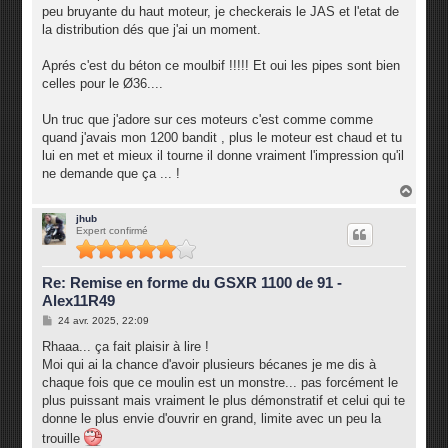
peu bruyante du haut moteur, je checkerais le JAS et l'etat de
la distribution dés que j'ai un moment.
Aprés c'est du béton ce moulbif !!!!! Et oui les pipes sont bien
celles pour le Ø36....
Un truc que j'adore sur ces moteurs c'est comme comme
quand j'avais mon 1200 bandit , plus le moteur est chaud et tu
lui en met et mieux il tourne il donne vraiment l'impression qu'il
ne demande que ça ... !
H
a
u
jhub
Expert confirmé
t
Re: Remise en forme du GSXR 1100 de 91 -
Alex11R49
M
24 avr. 2025, 22:09
e
s
Rhaaa... ça fait plaisir à lire !
s
Moi qui ai la chance d'avoir plusieurs bécanes je me dis à
a
g
chaque fois que ce moulin est un monstre... pas forcément le
e
plus puissant mais vraiment le plus démonstratif et celui qui te
donne le plus envie d'ouvrir en grand, limite avec un peu la
trouille