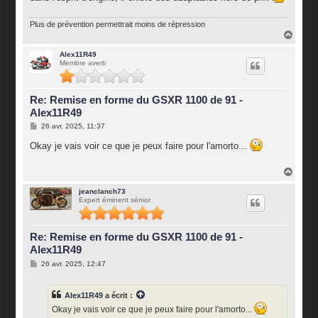
Plus de prévention permettrait moins de répression
H
a
u
Alex11R49
Membre averti
t
Re: Remise en forme du GSXR 1100 de 91 -
Alex11R49
M
26 avr. 2025, 11:37
e
s
Okay je vais voir ce que je peux faire pour l'amorto...
s
a
g
H
e
a
u
jeanclanch73
Expert éminent sénior
t
Re: Remise en forme du GSXR 1100 de 91 -
Alex11R49
M
26 avr. 2025, 12:47
e
s
s
Alex11R49
a écrit :
a
g
Okay je vais voir ce que je peux faire pour l'amorto...
e