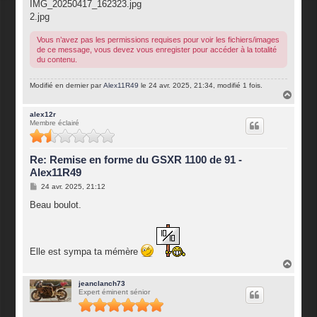
IMG_20250417_162323.jpg
2.jpg
Vous n’avez pas les permissions requises pour voir les fichiers/images
de ce message, vous devez vous enregister pour accéder à la totalité
du contenu.
Modifié en dernier par
Alex11R49
le 24 avr. 2025, 21:34, modifié 1 fois.
H
a
u
alex12r
Membre éclairé
t
Re: Remise en forme du GSXR 1100 de 91 -
Alex11R49
M
24 avr. 2025, 21:12
e
s
Beau boulot.
s
a
g
e
Elle est sympa ta mémère
H
a
u
jeanclanch73
Expert éminent sénior
t