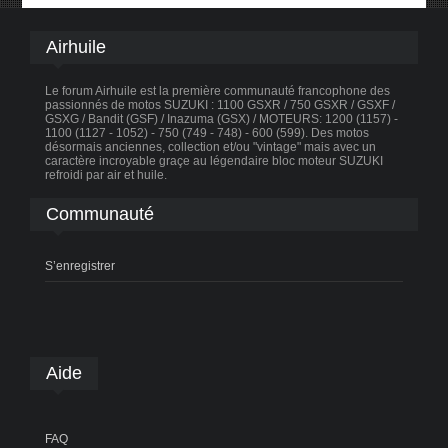
Airhuile
Le forum Airhuile est la première communauté francophone des
passionnés de motos SUZUKI : 1100 GSXR / 750 GSXR / GSXF /
GSXG / Bandit (GSF) / Inazuma (GSX) / MOTEURS: 1200 (1157) -
1100 (1127 - 1052) - 750 (749 - 748) - 600 (599). Des motos
désormais anciennes, collection et/ou "vintage" mais avec un
caractère incroyable graçe au légendaire bloc moteur SUZUKI
refroidi par air et huile.
Communauté
S’enregistrer
Aide
FAQ