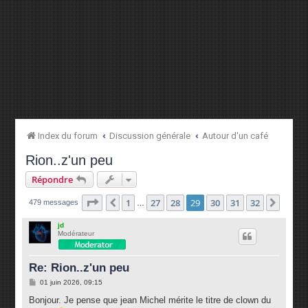
Index du forum
Discussion générale
Autour d'un café
Rion..z'un peu
Répondre
Page
29
sur
32
1
27
28
29
30
31
32
Précédente
Suiva
479 messages
…
jd
Modérateur
Re: Rion..z'un peu
M
01 juin 2026, 09:15
e
s
Bonjour. Je pense que jean Michel mérite le titre de clown du
s