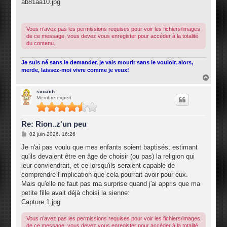
s
ab81aa10.jpg
s
a
g
e
Vous n’avez pas les permissions requises pour voir les fichiers/images
de ce message, vous devez vous enregister pour accéder à la totalité
du contenu.
Je suis né sans le demander, je vais mourir sans le vouloir, alors,
merde, laissez-moi vivre comme je veux!
H
a
u
scoach
Membre expert
t
Re: Rion..z'un peu
M
02 juin 2026, 16:26
e
s
Je n'ai pas voulu que mes enfants soient baptisés, estimant
s
qu'ils devaient être en âge de choisir (ou pas) la religion qui
a
g
leur conviendrait, et ce lorsqu'ils seraient capable de
e
comprendre l'implication que cela pourrait avoir pour eux.
Mais qu'elle ne faut pas ma surprise quand j'ai appris que ma
petite fille avait déjà choisi la sienne:
Capture 1.jpg
Vous n’avez pas les permissions requises pour voir les fichiers/images
de ce message, vous devez vous enregister pour accéder à la totalité