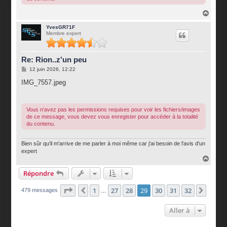
H
a
u
YvesGR71F
Membre expert
t
Re: Rion..z'un peu
M
12 juin 2026, 12:22
e
s
IMG_7557.jpeg
s
a
g
e
Vous n’avez pas les permissions requises pour voir les fichiers/images
de ce message, vous devez vous enregister pour accéder à la totalité
du contenu.
Bien sûr qu'il m'arrive de me parler à moi même car j'ai besoin de l'avis d'un
expert
H
a
Répondre
u
t
Page
29
sur
32
1
27
28
29
30
31
32
Précédente
Suiva
479 messages
…
Aller à