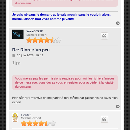
du contenu.
Je suis né sans le demander, je vais mourir sans le vouloir, alors,
merde, laissez-moi vivre comme je veux!
H
a
u
YvesGR71F
Membre expert
t
Re: Rion..z'un peu
M
05 juin 2026, 16:42
e
s
1.jpg
s
a
g
e
Vous n’avez pas les permissions requises pour voir les fichiers/images
de ce message, vous devez vous enregister pour accéder à la totalité
du contenu.
Bien sûr qu'il m'arrive de me parler à moi même car j'ai besoin de l'avis d'un
expert
H
a
u
scoach
Membre expert
t