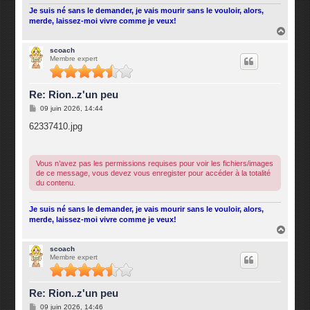
Je suis né sans le demander, je vais mourir sans le vouloir, alors,
merde, laissez-moi vivre comme je veux!
H
a
u
scoach
Membre expert
t
Re: Rion..z'un peu
M
09 juin 2026, 14:44
e
s
62337410.jpg
s
a
g
e
Vous n’avez pas les permissions requises pour voir les fichiers/images
de ce message, vous devez vous enregister pour accéder à la totalité
du contenu.
Je suis né sans le demander, je vais mourir sans le vouloir, alors,
merde, laissez-moi vivre comme je veux!
H
a
u
scoach
Membre expert
t
Re: Rion..z'un peu
M
09 juin 2026, 14:46