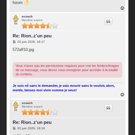
forum
a
g
H
e
a
u
scoach
Membre expert
t
Re: Rion..z'un peu
M
02 juin 2026, 16:17
e
s
572aff10.jpg
s
a
g
e
Vous n’avez pas les permissions requises pour voir les fichiers/images
de ce message, vous devez vous enregister pour accéder à la totalité
du contenu.
Je suis né sans le demander, je vais mourir sans le vouloir, alors,
merde, laissez-moi vivre comme je veux!
H
a
u
scoach
Membre expert
t
Re: Rion..z'un peu
M
02 juin 2026, 16:19
e