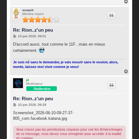
H
e
a
u
scoach
Membre expert
t
Re: Rion..z'un peu
M
10 juin 2026, 09:01
e
s
D'accord aussi, tout comme le 11F...mais en mieux
s
certainement.
a
g
e
Je suis né sans le demander, je vais mourir sans le vouloir, alors,
merde, laissez-moi vivre comme je veux!
H
a
u
jd
Modérateur
t
Re: Rion..z'un peu
M
10 juin 2026, 09:28
e
s
Screenshot_2026-06-10-09-27-37-
s
805_com.facebook.katana.jpg
a
g
e
Vous n’avez pas les permissions requises pour voir les fichiers/images
de ce message, vous devez vous enregister pour accéder à la totalité
du contenu.