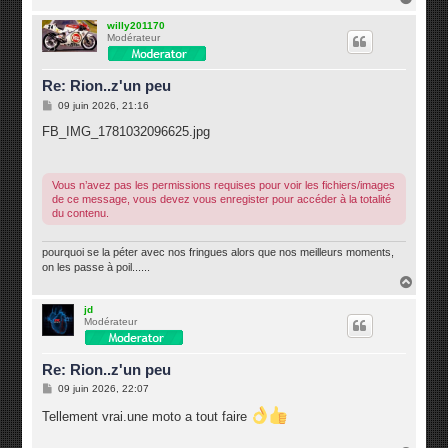
a
u
willy201170
Modérateur
t
Re: Rion..z'un peu
M
09 juin 2026, 21:16
e
s
FB_IMG_1781032096625.jpg
s
a
g
e
Vous n’avez pas les permissions requises pour voir les fichiers/images
de ce message, vous devez vous enregister pour accéder à la totalité
du contenu.
pourquoi se la péter avec nos fringues alors que nos meilleurs moments,
on les passe à poil......
H
a
u
jd
Modérateur
t
Re: Rion..z'un peu
M
09 juin 2026, 22:07
e
s
Tellement vrai.une moto a tout faire
s
a
g