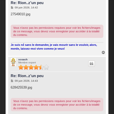
Re: Rion..z'un peu
M
09 juin 2026, 14:42
e
s
27549010.jpg
s
a
g
e
Vous n’avez pas les permissions requises pour voir les fichiers/images
de ce message, vous devez vous enregister pour accéder à la totalité
du contenu.
Je suis né sans le demander, je vais mourir sans le vouloir, alors,
merde, laissez-moi vivre comme je veux!
H
a
u
scoach
Membre expert
t
Re: Rion..z'un peu
M
09 juin 2026, 14:43
e
s
628425539.jpg
s
a
g
e
Vous n’avez pas les permissions requises pour voir les fichiers/images
de ce message, vous devez vous enregister pour accéder à la totalité
du contenu.