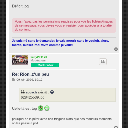
e
s
Déficit.jpg
s
a
g
e
Vous n’avez pas les permissions requises pour voir les fichiers/images
de ce message, vous devez vous enregister pour accéder à la totalité
du contenu.
Je suis né sans le demander, je vais mourir sans le vouloir, alors,
merde, laissez-moi vivre comme je veux!
H
a
u
willy201170
Modérateur
t
Re: Rion..z'un peu
M
09 juin 2026, 19:12
e
s
s
scoach
a écrit :
a
g
628425539.jpg
e
Celle-là est top
pourquoi se la péter avec nos fringues alors que nos meilleurs moments,
on les passe à poil......
H