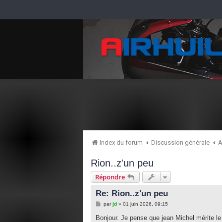
Index du forum
Discussion générale
A
Rion..z'un peu
Répondre
Re: Rion..z'un peu
M
par
jd
»
01 juin 2026, 09:15
e
s
Bonjour. Je pense que jean Michel mérite le
s