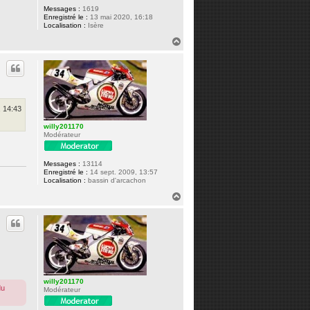
Messages :
1619
Enregistré le :
13 mai 2020, 16:18
Localisation :
Isère
H
a
u
t
, 14:43
willy201170
Modérateur
Messages :
13114
Enregistré le :
14 sept. 2009, 13:57
Localisation :
bassin d'arcachon
H
a
u
t
willy201170
du
Modérateur