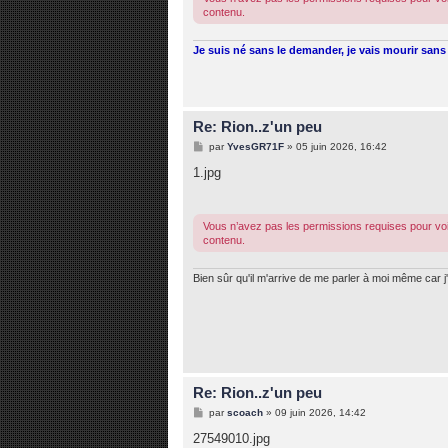
contenu.
Je suis né sans le demander, je vais mourir sans 
Re: Rion..z'un peu
M
par
YvesGR71F
»
05 juin 2026, 16:42
e
s
1.jpg
s
a
g
e
Vous n’avez pas les permissions requises pour voi
contenu.
Bien sûr qu'il m'arrive de me parler à moi même car j'
Re: Rion..z'un peu
M
par
scoach
»
09 juin 2026, 14:42
e
s
27549010.jpg
s