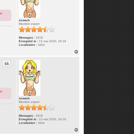
du
scoach
Membre expert
Messages :
1619
Enregistré le :
13 mai 2020, 16:18
Localisation :
Isère
H
a
u
t
du
scoach
Membre expert
Messages :
1619
Enregistré le :
13 mai 2020, 16:18
Localisation :
Isère
H
a