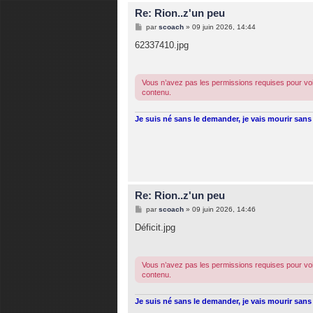
Re: Rion..z'un peu
M
par
scoach
»
09 juin 2026, 14:44
e
s
62337410.jpg
s
a
g
e
Vous n’avez pas les permissions requises pour voi
contenu.
Je suis né sans le demander, je vais mourir sans 
Re: Rion..z'un peu
M
par
scoach
»
09 juin 2026, 14:46
e
s
Déficit.jpg
s
a
g
e
Vous n’avez pas les permissions requises pour voi
contenu.
Je suis né sans le demander, je vais mourir sans 