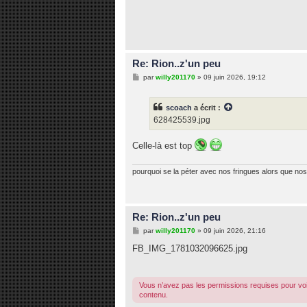
Re: Rion..z'un peu
M
par
willy201170
»
09 juin 2026, 19:12
e
s
s
scoach
a écrit :
a
g
628425539.jpg
e
Celle-là est top
pourquoi se la péter avec nos fringues alors que nos 
Re: Rion..z'un peu
M
par
willy201170
»
09 juin 2026, 21:16
e
s
FB_IMG_1781032096625.jpg
s
a
g
e
Vous n’avez pas les permissions requises pour voi
contenu.