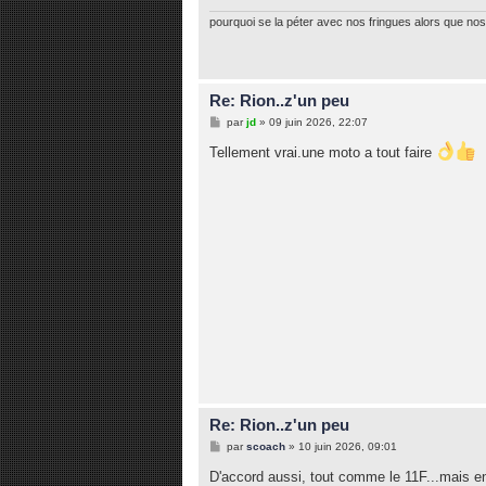
pourquoi se la péter avec nos fringues alors que nos 
Re: Rion..z'un peu
M
par
jd
»
09 juin 2026, 22:07
e
s
Tellement vrai.une moto a tout faire
s
a
g
e
Re: Rion..z'un peu
M
par
scoach
»
10 juin 2026, 09:01
e
s
D'accord aussi, tout comme le 11F...mais 
s