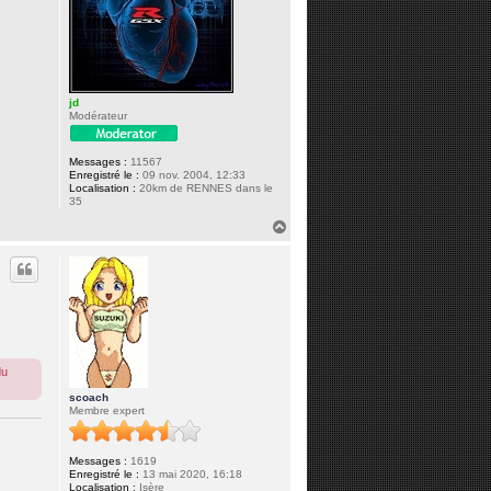
jd
Modérateur
Messages :
11567
Enregistré le :
09 nov. 2004, 12:33
Localisation :
20km de RENNES dans le
35
H
a
u
t
du
scoach
Membre expert
Messages :
1619
Enregistré le :
13 mai 2020, 16:18
Localisation :
Isère