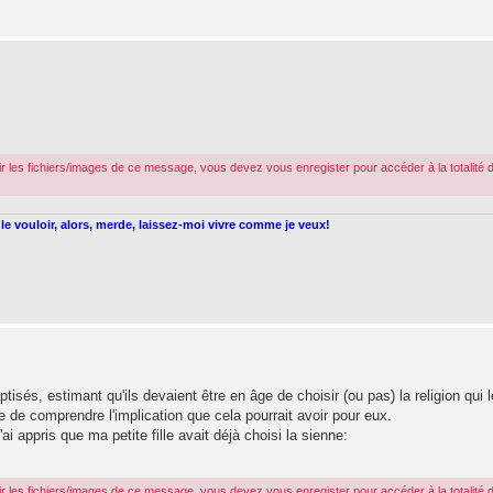
r les fichiers/images de ce message, vous devez vous enregister pour accéder à la totalité 
le vouloir, alors, merde, laissez-moi vivre comme je veux!
isés, estimant qu'ils devaient être en âge de choisir (ou pas) la religion qui l
le de comprendre l'implication que cela pourrait avoir pour eux.
ai appris que ma petite fille avait déjà choisi la sienne:
r les fichiers/images de ce message, vous devez vous enregister pour accéder à la totalité 