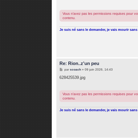
a
g
e
Vous n’avez pas les permissions requises pour voi
contenu.
Je suis né sans le demander, je vais mourir sans 
Re: Rion..z'un peu
M
par
scoach
»
09 juin 2026, 14:43
e
s
628425539.jpg
s
a
g
e
Vous n’avez pas les permissions requises pour voi
contenu.
Je suis né sans le demander, je vais mourir sans 