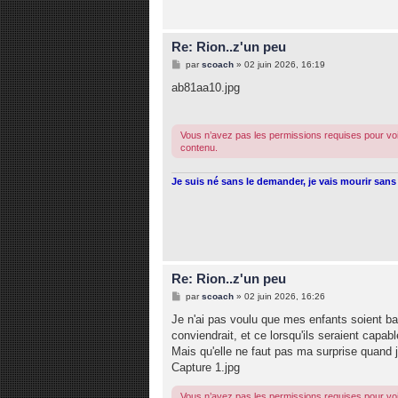
Re: Rion..z'un peu
M
par
scoach
»
02 juin 2026, 16:19
e
s
ab81aa10.jpg
s
a
g
e
Vous n’avez pas les permissions requises pour voi
contenu.
Je suis né sans le demander, je vais mourir sans 
Re: Rion..z'un peu
M
par
scoach
»
02 juin 2026, 16:26
e
s
Je n'ai pas voulu que mes enfants soient bapt
s
conviendrait, et ce lorsqu'ils seraient capab
a
g
Mais qu'elle ne faut pas ma surprise quand j'
e
Capture 1.jpg
Vous n’avez pas les permissions requises pour voi