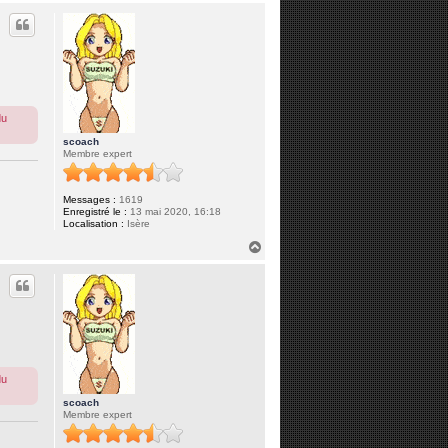
u
t
du
scoach
Membre expert
Messages :
1619
Enregistré le :
13 mai 2020, 16:18
Localisation :
Isère
H
a
u
t
du
scoach
Membre expert