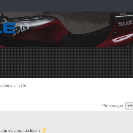
utour d'un café
479 messages
 titre de clown du forum