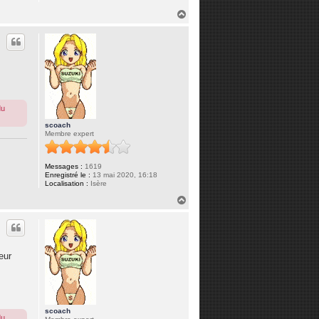
H
a
u
t
du
scoach
Membre expert
Messages :
1619
Enregistré le :
13 mai 2020, 16:18
Localisation :
Isère
H
a
u
t
eur
scoach
du