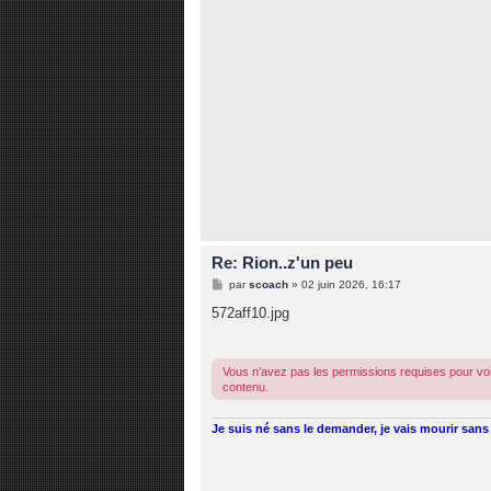
a
g
e
Re: Rion..z'un peu
M
par
scoach
»
02 juin 2026, 16:17
e
s
572aff10.jpg
s
a
g
e
Vous n’avez pas les permissions requises pour voi
contenu.
Je suis né sans le demander, je vais mourir sans 