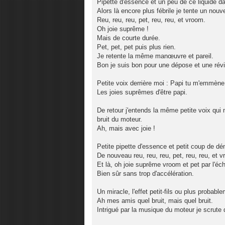
Pipette d'essence et un peu de ce liquide d
Alors là encore plus fébrile je tente un nou
Reu, reu, reu, pet, reu, reu, et vroom.
Oh joie suprême !
Mais de courte durée.
Pet, pet, pet puis plus rien.
Je retente la même manœuvre et pareil.
Bon je suis bon pour une dépose et une rév
Petite voix derrière moi : Papi tu m'emmène
Les joies suprêmes d'être papi.
De retour j'entends la même petite voix qui 
bruit du moteur.
Ah, mais avec joie !
Petite pipette d'essence et petit coup de dé
De nouveau reu, reu, reu, pet, reu, reu, et 
Et là, oh joie suprême vroom et pet par l'é
Bien sûr sans trop d'accélération.
Un miracle, l'effet petit-fils ou plus proba
Ah mes amis quel bruit, mais quel bruit.
Intrigué par la musique du moteur je scrute