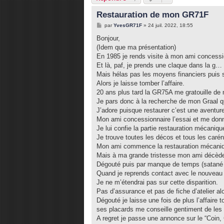
Restauration de mon GR71F
M
par
YvesGR71F
»
24 juil. 2022, 18:55
e
s
Bonjour,
s
(Idem que ma présentation)
a
g
En 1985 je rends visite à mon ami concessi
e
Et là, paf, je prends une claque dans la g
Mais hélas pas les moyens financiers puis su
Alors je laisse tomber l’affaire.
20 ans plus tard la GR75A me gratouille d
Je pars donc à la recherche de mon Graal q
J’adore puisque restaurer c’est une aventur
Mon ami concessionnaire l’essai et me don
Je lui confie la partie restauration mécaniq
Je trouve toutes les décos et tous les caréna
Mon ami commence la restauration mécani
Mais à ma grande tristesse mon ami décèd
Dégouté puis par manque de temps (satané bo
Quand je reprends contact avec le nouvea
Je ne m’étendrai pas sur cette disparition.
Pas d’assurance et pas de fiche d’atelier al
Dégouté je laisse une fois de plus l’affair
ses placards me conseille gentiment de les 
A regret je passe une annonce sur le “Coin, 