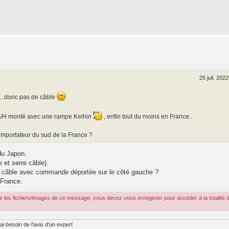
25 juil. 2022
é...donc pas de câble
e A/H monté avec une rampe Keihin
, enfin tout du moins en France..
 importateur du sud de la France ?
du Japon.
 et serre câble).
ge câble avec commande déportée sur le côté gauche ?
 France.
r les fichiers/images de ce message, vous devez vous enregister pour accéder à la totalité 
ai besoin de l'avis d'un expert