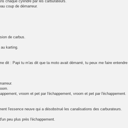
ans chaque cylindre par les carburateurs.
veau coup de démarreur.
ision de carbus.
 au karting.
me dit : Papi tu m'as dit que ta moto avait démarré, tu peux me faire entendre
marreur.
vroom.
chappement, vroom et pet par l'échappement, vroom et pet par l'échappement.
blement l'essence neuve qui a désobstrué les canalisations des carburateurs.
 d'un peu plus près l'échappement.