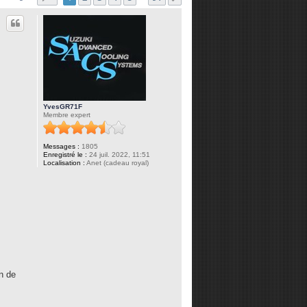
YvesGR71F
Membre expert
Messages :
1805
Enregistré le :
24 juil. 2022, 11:51
Localisation :
Anet (cadeau royal)
n de