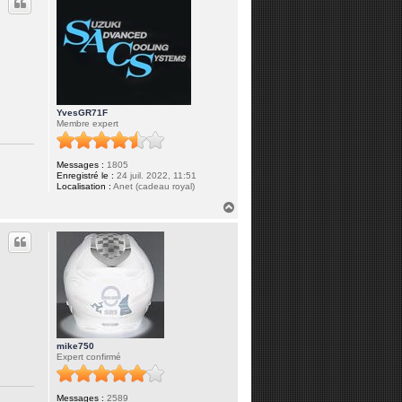
t
YvesGR71F
Membre expert
Messages :
1805
Enregistré le :
24 juil. 2022, 11:51
Localisation :
Anet (cadeau royal)
H
a
u
t
mike750
Expert confirmé
Messages :
2589