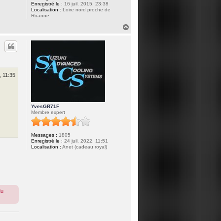
Enregistré le :
16 juil. 2015, 23:38
Localisation :
Loire nord proche de
Roanne
H
a
u
t
, 11:35
YvesGR71F
Membre expert
Messages :
1805
Enregistré le :
24 juil. 2022, 11:51
Localisation :
Anet (cadeau royal)
du