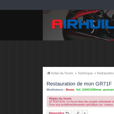
Index du forum
Technique
Restauration
Restauration de mon GR71F
Modérateurs :
Bruno
,
Yvil
,
1100GSXRman
,
gexman
Règles du forum
ATTENTION: Ce forum liste des projets individuels de
Pour tout problème/demande spécifique (ex: moteur, 
Répondre