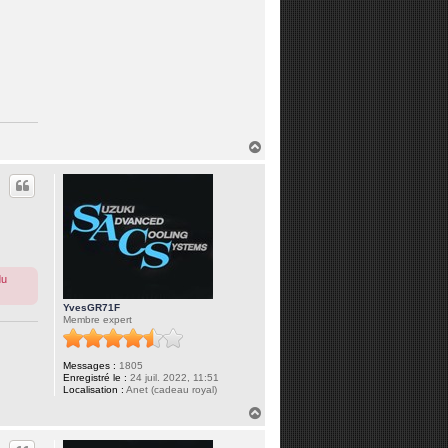
H
a
u
t
du
YvesGR71F
Membre expert
Messages :
1805
Enregistré le :
24 juil. 2022, 11:51
Localisation :
Anet (cadeau royal)
H
a
u