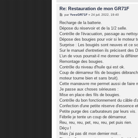
Re: Restauration de mon GR71F
M
par
YvesGR71F
»
24 juil. 2022, 19:40
e
s
Recharge de la batterie.
s
Dépose du réservoir et de la 1/2 selle.
a
g
Contrôle de l'évacuation, passage au nettoya
e
Dépose des bougies pour voir si le moteur tou
Surprise : Les bougiés sont neuves et ce 
Sur le manuel d'entretien ils précisent des
L'un de vous pourrait-il me donner la différe
Remontage des bougies.
Contrôle du niveau d'huile qui est ok.
Coup de démarreur fils de bougies débranché
moteur tourne bien et sans bruit).
Cette manœuvre me permet aussi de faire mo
Je passe aux choses sérieuses :
Mise en place des fils de bougies.
Contrôle du bon fonctionnement du câble d'a
Confection d'une petite réserve d'essence e
Petite purge des carburateurs par leurs vis.
Fébrile je tente un coup de démarreur.
Reu, reu, reu, pet, reu, reu, pet puis rien.
Déçu !
Mais j'ai pas dit mon dernier mot...