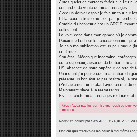
Après quelques contacts farfelus je lie un 
démarche de vente de mes carénages.
Avec un dernier espoir je fais un tour sur les
Et là, pour la troisième fois, paf, je tombe
Comble du bonheur c’est un GR71F import du
collection).
La voici donc dans mon garage où je comm
Deuxième bonheur le concessionnaire qui a 
Je sais ma publication est un peu longue (
en 3 mots.
Son état : Mécanique incertaine, carénages 
du té supérieur, absence de boîtier filtre à 
HS, absence de barre supérieur de tête de fo
Un instant j'ai pensé que l'installation du g
présente un bon état et pas maltraité, le pn
(Probablement un motard avec un mal de dos)
Maintenant place à la restauration...
Ps : En photo mes carénages restaurés et
Vous n’avez pas les permissions requises pour voi
contenu.
Modifié en dernier par
YvesGR71F
le 24 juil. 2022, 20:1
Bien sûr qu'il m'arrive de me parler à moi même car j'