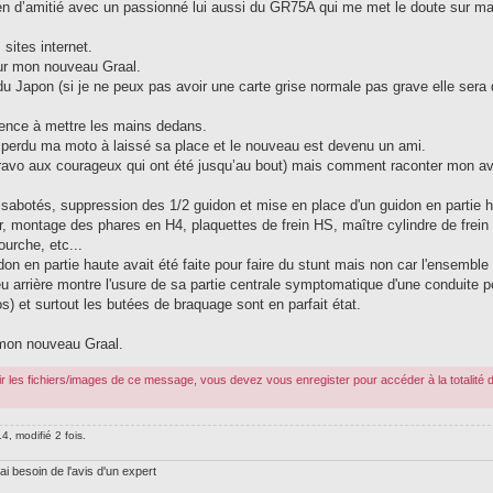
lien d’amitié avec un passionné lui aussi du GR75A qui me met le doute sur m
 sites internet.
 sur mon nouveau Graal.
 Japon (si je ne peux pas avoir une carte grise normale pas grave elle sera
ence à mettre les mains dedans.
perdu ma moto à laissé sa place et le nouveau est devenu un ami.
bravo aux courageux qui ont été jusqu’au bout) mais comment raconter mon a
sabotés, suppression des 1/2 guidon et mise en place d'un guidon en partie 
air, montage des phares en H4, plaquettes de frein HS, maître cylindre de frein 
urche, etc...
uidon en partie haute avait été faite pour faire du stunt mais non car l'ensemble
eu arrière montre l'usure de sa partie centrale symptomatique d'une conduite 
 et surtout les butées de braquage sont en parfait état.
 mon nouveau Graal.
r les fichiers/images de ce message, vous devez vous enregister pour accéder à la totalité 
4, modifié 2 fois.
ai besoin de l'avis d'un expert