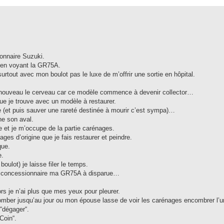
onnaire Suzuki.
… en voyant la GR75A.
rtout avec mon boulot pas le luxe de m’offrir une sortie en hôpital.
e nouveau le cerveau car ce modèle commence à devenir collector…
ue je trouve avec un modèle à restaurer.
e (et puis sauver une rareté destinée à mourir c’est sympa)…
ne son aval.
ue et je m’occupe de la partie carénages.
ges d’origine que je fais restaurer et peindre.
que.
e.
ulot) je laisse filer le temps.
u concessionnaire ma GR75A à disparue…
ors je n’ai plus que mes yeux pour pleurer.
e tomber jusqu’au jour ou mon épouse lasse de voir les carénages encombrer l’u
“dégager“.
Coin“.