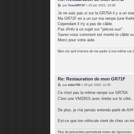
M
par
YvesGR71F
»
25 juil. 2022, 10:08
e
s
Je ne sais pas si sur la GR75A il y a un star
s
Ma GR71F en a un sur ma rampe (une Keihi
a
g
Cependant il n'y a pas de câble.
e
Pas d'info à ce sujet sur "pièces-suz".
Savez-vous comment est monté le câble su
Merci pour votre aide.
Bien sûr qu'il m'arrive de me parler à moi même car j'
Re: Restauration de mon GR71F
M
par
mike750
»
25 juil. 2022, 11:35
e
s
Ce n'est pas la même rampe sur GR75A.
s
C'est une VM29SS avec tirette sur le côté.
a
g
e
De plus, je n'ai jamais entendu parlé de A
Est-ce que ton véhicule vient de chez un im
Plus de prévention permettrait moins de répression