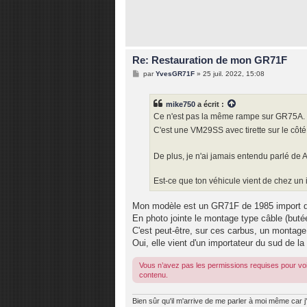
Re: Restauration de mon GR71F
M
par
YvesGR71F
»
25 juil. 2022, 15:08
e
s
s
mike750
a écrit :
a
g
Ce n'est pas la même rampe sur GR75A.
e
C'est une VM29SS avec tirette sur le côt
De plus, je n'ai jamais entendu parlé d
Est-ce que ton véhicule vient de chez un
Mon modèle est un GR71F de 1985 import 
En photo jointe le montage type câble (butée
C'est peut-être, sur ces carbus, un monta
Oui, elle vient d'un importateur du sud de la
Vous n’avez pas les permissions requises pour voi
contenu.
Bien sûr qu'il m'arrive de me parler à moi même car j'