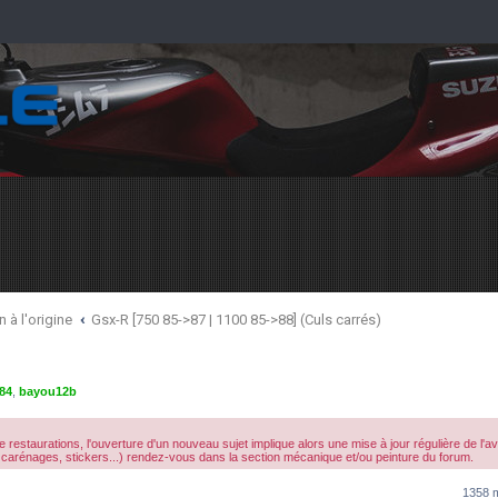
 à l'origine
Gsx-R [750 85->87 | 1100 85->88] (Culs carrés)
84
,
bayou12b
 restaurations, l'ouverture d'un nouveau sujet implique alors une mise à jour régulière de l'
carénages, stickers...) rendez-vous dans la section mécanique et/ou peinture du forum.
1358 