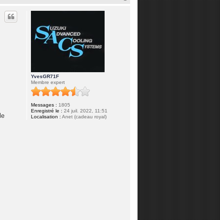
a
u
t
YvesGR71F
Membre expert
Messages :
1805
Enregistré le :
24 juil. 2022, 11:51
le
Localisation :
Anet (cadeau royal)