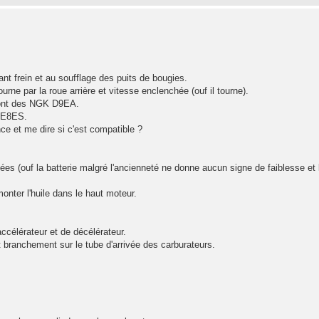
nt frein et au soufflage des puits de bougies.
rne par la roue arrière et vitesse enclenchée (ouf il tourne).
sont des NGK D9EA.
 DE8ES.
nce et me dire si c'est compatible ?
es (ouf la batterie malgré l'ancienneté ne donne aucun signe de faiblesse et 
nter l'huile dans le haut moteur.
ccélérateur et de décélérateur.
t branchement sur le tube d'arrivée des carburateurs.