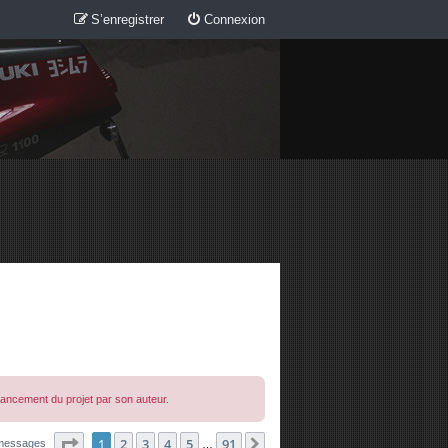
S’enregistrer
Connexion
avancement du projet par son auteur.
Page
1
sur
91
1
2
3
4
5
91
Suivante
messages
…