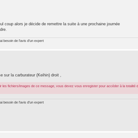
ul coup alors je décide de remettre la suite à une prochaine journée
dre.
ai besoin de l'avis d'un expert
se sur la carburateur (Keihin) droit ,
r les fichiers/images de ce message, vous devez vous enregister pour accéder à la totalité 
ai besoin de l'avis d'un expert