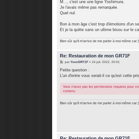
M..., c'est une une ligne Yoshimura.
Je l'avais même pas remarquée.
Quel nul.
Bon à mon âge c'est trop d'émotions d'un se
Et je la quitte sans un ultime bisou sur le ca
Bien sûr qu'il m'arrive de me parler à moi même car j'
Re: Restauration de mon GR71F
M
par
YvesGR71F
»
24 juil. 2022, 20:01
e
s
Petite question :
s
L'un d'entre vous serait-il ce qu'est cette pri
a
g
e
Vous n’avez pas les permissions requises pour voi
contenu.
Bien sûr qu'il m'arrive de me parler à moi même car j'
Re: Restauration de mon GR71F