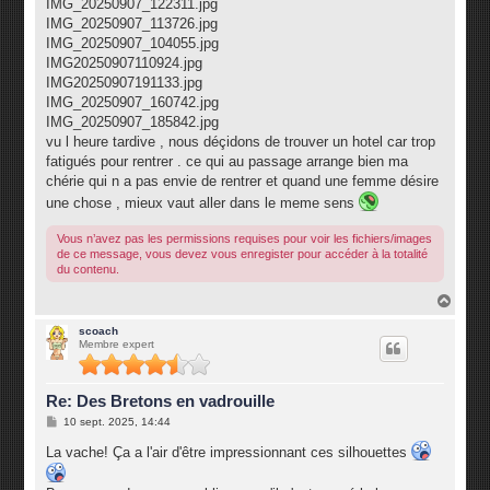
IMG_20250907_122311.jpg
IMG_20250907_113726.jpg
IMG_20250907_104055.jpg
IMG20250907110924.jpg
IMG20250907191133.jpg
IMG_20250907_160742.jpg
IMG_20250907_185842.jpg
vu l heure tardive , nous déçidons de trouver un hotel car trop
fatigués pour rentrer . ce qui au passage arrange bien ma
chérie qui n a pas envie de rentrer et quand une femme désire
une chose , mieux vaut aller dans le meme sens
Vous n’avez pas les permissions requises pour voir les fichiers/images
de ce message, vous devez vous enregister pour accéder à la totalité
du contenu.
H
a
u
scoach
Membre expert
t
Re: Des Bretons en vadrouille
M
10 sept. 2025, 14:44
e
s
La vache! Ça a l'air d'être impressionnant ces silhouettes
s
a
g