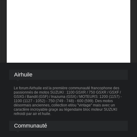
Airhuile
Le forum Airhuile est la première communauté francophone des
passionnés de motos SUZUKI : 1100 GSXR / 750 GSXR / GSXF /
GSXG / Bandit (GSF) / Inazuma (GSX) / MOTEURS: 1200 (1157) -
1100 (1127 - 1052) - 750 (749 - 748) - 600 (599). Des motos
désormais anciennes, collection et/ou "vintage" mais avec un
caractère incroyable graçe au légendaire bloc moteur SUZUKI
refroidi par air et huile.
Communauté