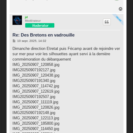
s
a
g
H
e
a
u
jd
Modérateur
t
Re: Des Bretons en vadrouille
M
10 sept. 2025, 14:32
e
s
Dimanche direction Etretat puis Fécamp avant de rejoindre ver
s
sur mer pour voir les silhouettes ayant servi à la dernière
a
g
commémoration du débarquement
e
IMG_20250907_120858.jpg
IMG20250907192127.jpg
IMG_20250907_120438.jpg
IMG20250907191340.jpg
IMG_20250907_114742.jpg
IMG_20250907_122619.jpg
IMG20250907192507.jpg
IMG_20250907_111119.jpg
IMG_20250907_120826.jpg
IMG20250907192148.jpg
IMG_20250907_122113.jpg
IMG_20250907_185800.jpg
IMG_20250907_114450.jpg