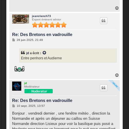
a
g
H
e
a
u
jeanclanch73
Expert éminent sénior
t
Re: Des Bretons en vadrouille
M
28 juin 2025, 21:49
e
s
s
jd
a écrit :
a
g
Entre penhors et Audierne
e
H
a
u
jd
Modérateur
t
Re: Des Bretons en vadrouille
M
10 sept. 2025, 13:57
e
s
Bonjour . vendredi dernier , une fenêtre météo , direction la
s
Normandie et après un déjeuner au caillou en Suisse
a
g
Normande direction Lisieux pour voir la basilique puis posé a
e
Houlgate pour trouver un logement pour la nuit nous rappellant