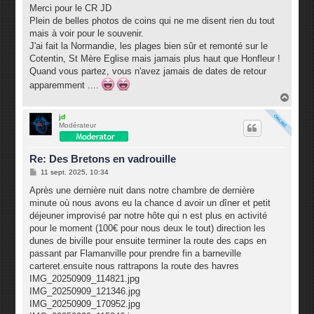
s
Merci pour le CR JD
s
Plein de belles photos de coins qui ne me disent rien du tout
a
g
mais à voir pour le souvenir.
e
J'ai fait la Normandie, les plages bien sûr et remonté sur le
Cotentin, St Mère Eglise mais jamais plus haut que Honfleur !
Quand vous partez, vous n'avez jamais de dates de retour
apparemment ....
H
a
u
jd
Modérateur
t
Re: Des Bretons en vadrouille
M
11 sept. 2025, 10:34
e
s
Après une dernière nuit dans notre chambre de dernière
s
minute où nous avons eu la chance d avoir un dîner et petit
a
g
déjeuner improvisé par notre hôte qui n est plus en activité
e
pour le moment (100€ pour nous deux le tout) direction les
dunes de biville pour ensuite terminer la route des caps en
passant par Flamanville pour prendre fin a barneville
carteret.ensuite nous rattrapons la route des havres
IMG_20250909_114821.jpg
IMG_20250909_121346.jpg
IMG_20250909_170952.jpg