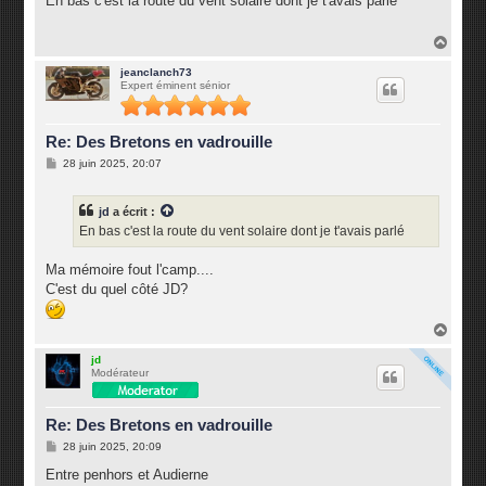
En bas c'est la route du vent solaire dont je t'avais parlé
s
a
g
H
e
a
u
jeanclanch73
Expert éminent sénior
t
Re: Des Bretons en vadrouille
M
28 juin 2025, 20:07
e
s
s
jd
a écrit :
a
g
En bas c'est la route du vent solaire dont je t'avais parlé
e
Ma mémoire fout l'camp....
C'est du quel côté JD?
H
a
u
jd
Modérateur
t
Re: Des Bretons en vadrouille
M
28 juin 2025, 20:09
e
s
Entre penhors et Audierne
s