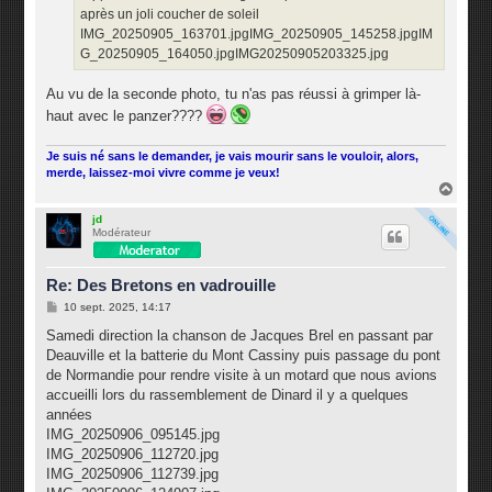
après un joli coucher de soleil
IMG_20250905_163701.jpgIMG_20250905_145258.jpgIM
G_20250905_164050.jpgIMG20250905203325.jpg
Au vu de la seconde photo, tu n'as pas réussi à grimper là-
haut avec le panzer????
Je suis né sans le demander, je vais mourir sans le vouloir, alors,
merde, laissez-moi vivre comme je veux!
H
a
u
jd
Modérateur
t
Re: Des Bretons en vadrouille
M
10 sept. 2025, 14:17
e
s
Samedi direction la chanson de Jacques Brel en passant par
s
Deauville et la batterie du Mont Cassiny puis passage du pont
a
g
de Normandie pour rendre visite à un motard que nous avions
e
accueilli lors du rassemblement de Dinard il y a quelques
années
IMG_20250906_095145.jpg
IMG_20250906_112720.jpg
IMG_20250906_112739.jpg