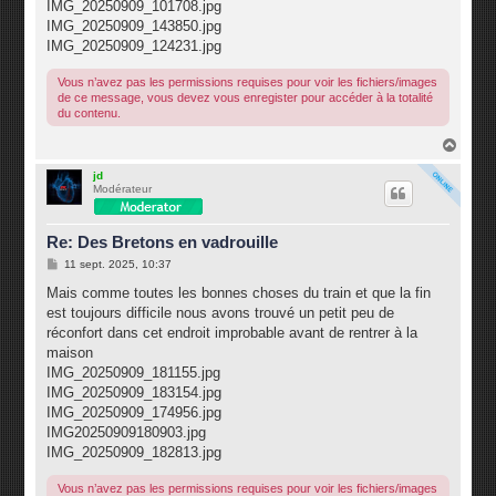
IMG_20250909_101708.jpg
IMG_20250909_143850.jpg
IMG_20250909_124231.jpg
Vous n’avez pas les permissions requises pour voir les fichiers/images
de ce message, vous devez vous enregister pour accéder à la totalité
du contenu.
H
a
u
jd
Modérateur
t
Re: Des Bretons en vadrouille
M
11 sept. 2025, 10:37
e
s
Mais comme toutes les bonnes choses du train et que la fin
s
est toujours difficile nous avons trouvé un petit peu de
a
g
réconfort dans cet endroit improbable avant de rentrer à la
e
maison
IMG_20250909_181155.jpg
IMG_20250909_183154.jpg
IMG_20250909_174956.jpg
IMG20250909180903.jpg
IMG_20250909_182813.jpg
Vous n’avez pas les permissions requises pour voir les fichiers/images