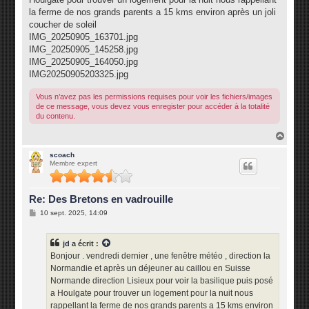
la ferme de nos grands parents a 15 kms environ après un joli
coucher de soleil
IMG_20250905_163701.jpg
IMG_20250905_145258.jpg
IMG_20250905_164050.jpg
IMG20250905203325.jpg
Vous n’avez pas les permissions requises pour voir les fichiers/images
de ce message, vous devez vous enregister pour accéder à la totalité
du contenu.
H
a
u
scoach
Membre expert
t
Re: Des Bretons en vadrouille
M
10 sept. 2025, 14:09
e
s
s
jd
a écrit :
a
g
Bonjour . vendredi dernier , une fenêtre météo , direction la
e
Normandie et après un déjeuner au caillou en Suisse
Normande direction Lisieux pour voir la basilique puis posé
a Houlgate pour trouver un logement pour la nuit nous
rappellant la ferme de nos grands parents a 15 kms environ