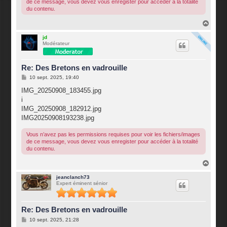
de ce message, vous devez vous enregister pour accéder à la totalité
du contenu.
H
a
u
jd
Modérateur
t
Re: Des Bretons en vadrouille
M
10 sept. 2025, 19:40
e
s
IMG_20250908_183455.jpg
s
i
a
g
IMG_20250908_182912.jpg
e
IMG20250908193238.jpg
Vous n’avez pas les permissions requises pour voir les fichiers/images
de ce message, vous devez vous enregister pour accéder à la totalité
du contenu.
H
a
u
jeanclanch73
Expert éminent sénior
t
Re: Des Bretons en vadrouille
M
10 sept. 2025, 21:28
e