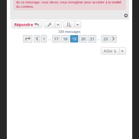
de ce message, vous devez vous enregister pour accéder à la totalité
du contenu.
H
a
Répondre
u
t
339 messages
Page
19
sur
23
1
17
18
19
20
21
23
Précédente
Suivante
…
…
Aller à