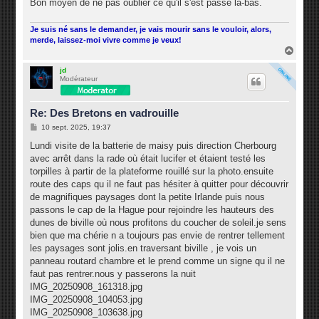
Bon moyen de ne pas oublier ce qu'il s'est passé la-bas.
e
Je suis né sans le demander, je vais mourir sans le vouloir, alors,
merde, laissez-moi vivre comme je veux!
H
a
u
jd
Modérateur
t
Re: Des Bretons en vadrouille
M
10 sept. 2025, 19:37
e
s
Lundi visite de la batterie de maisy puis direction Cherbourg
s
avec arrêt dans la rade où était lucifer et étaient testé les
a
g
torpilles à partir de la plateforme rouillé sur la photo.ensuite
e
route des caps qu il ne faut pas hésiter à quitter pour découvrir
de magnifiques paysages dont la petite Irlande puis nous
passons le cap de la Hague pour rejoindre les hauteurs des
dunes de biville où nous profitons du coucher de soleil.je sens
bien que ma chérie n a toujours pas envie de rentrer tellement
les paysages sont jolis.en traversant biville , je vois un
panneau routard chambre et le prend comme un signe qu il ne
faut pas rentrer.nous y passerons la nuit
IMG_20250908_161318.jpg
IMG_20250908_104053.jpg
IMG_20250908_103638.jpg