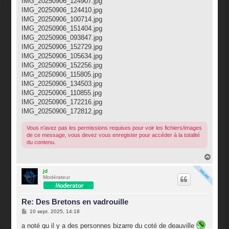
IMG_20250906_124907.jpg
IMG_20250906_124410.jpg
IMG_20250906_100714.jpg
IMG_20250906_151404.jpg
IMG_20250906_093847.jpg
IMG_20250906_152729.jpg
IMG_20250906_105634.jpg
IMG_20250906_152256.jpg
IMG_20250906_115805.jpg
IMG_20250906_134503.jpg
IMG_20250906_110855.jpg
IMG_20250906_172216.jpg
IMG_20250906_172812.jpg
Vous n’avez pas les permissions requises pour voir les fichiers/images
de ce message, vous devez vous enregister pour accéder à la totalité
du contenu.
H
a
u
jd
Modérateur
t
Re: Des Bretons en vadrouille
M
10 sept. 2025, 14:18
e
s
a noté qu il y a des personnes bizarre du coté de deauville