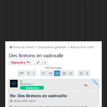
Index du forum
Discussion générale
Autour d'un café
Des Bretons en vadrouille
Répondre
339 messages
Page
19
sur
23
1
17
18
19
20
21
23
Précédente
Suivante
…
…
jd
Modérateur
Re: Des Bretons en vadrouille
M
28 juin 2025, 18:24
e
s