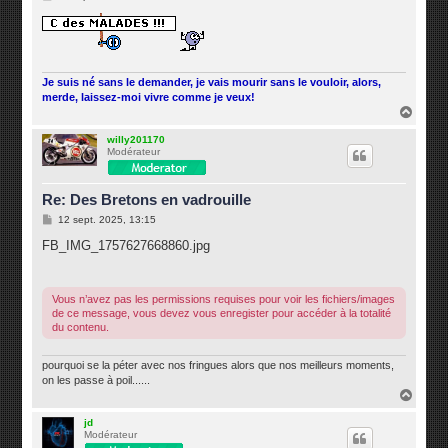
e
s
s
a
g
e
Je suis né sans le demander, je vais mourir sans le vouloir, alors,
merde, laissez-moi vivre comme je veux!
H
a
u
willy201170
Modérateur
t
Re: Des Bretons en vadrouille
M
12 sept. 2025, 13:15
e
s
FB_IMG_1757627668860.jpg
s
a
g
e
Vous n’avez pas les permissions requises pour voir les fichiers/images
de ce message, vous devez vous enregister pour accéder à la totalité
du contenu.
pourquoi se la péter avec nos fringues alors que nos meilleurs moments,
on les passe à poil......
H
a
u
jd
Modérateur
t