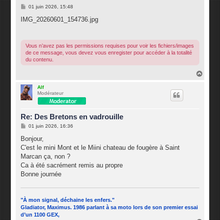
M
01 juin 2026, 15:48
e
s
IMG_20260601_154736.jpg
s
a
g
e
Vous n’avez pas les permissions requises pour voir les fichiers/images
de ce message, vous devez vous enregister pour accéder à la totalité
du contenu.
H
a
u
Alf
Modérateur
t
Re: Des Bretons en vadrouille
M
01 juin 2026, 16:36
e
s
Bonjour,
s
C'est le mini Mont et le Miini chateau de fougère à Saint
a
g
Marcan ça, non ?
e
Ca à été sacrément remis au propre
Bonne journée
"À mon signal, déchaine les enfers."
Gladiator, Maximus. 1986 parlant à sa moto lors de son premier essai
d’un 1100 GEX,