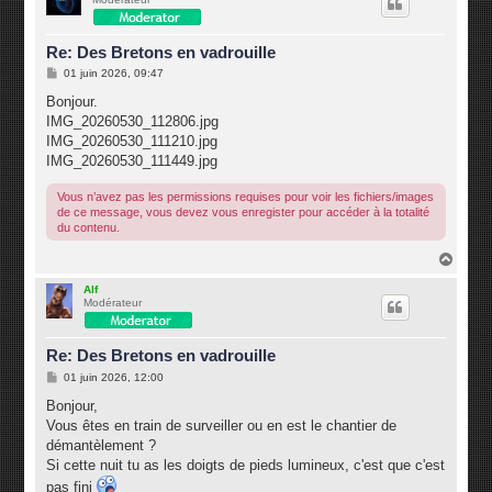
t
Re: Des Bretons en vadrouille
M
01 juin 2026, 09:47
e
s
Bonjour.
s
IMG_20260530_112806.jpg
a
g
IMG_20260530_111210.jpg
e
IMG_20260530_111449.jpg
Vous n’avez pas les permissions requises pour voir les fichiers/images
de ce message, vous devez vous enregister pour accéder à la totalité
du contenu.
H
a
u
Alf
Modérateur
t
Re: Des Bretons en vadrouille
M
01 juin 2026, 12:00
e
s
Bonjour,
s
Vous êtes en train de surveiller ou en est le chantier de
a
g
démantèlement ?
e
Si cette nuit tu as les doigts de pieds lumineux, c'est que c'est
pas fini