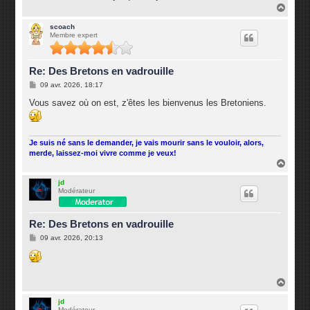
H
a
u
scoach
Membre expert
t
Re: Des Bretons en vadrouille
M
09 avr. 2026, 18:17
e
s
Vous savez où on est, z'êtes les bienvenus les Bretoniens.
s
a
g
e
Je suis né sans le demander, je vais mourir sans le vouloir, alors,
merde, laissez-moi vivre comme je veux!
H
a
u
jd
Modérateur
t
Re: Des Bretons en vadrouille
M
09 avr. 2026, 20:13
e
s
s
a
g
H
e
a
u
jd
Modérateur