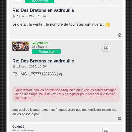
Re: Des Bretons en vadrouille
M
12 sept. 2025, 16:14
e
s
Si c était la vérité , le nombre de touristes diminuerait
s
a
g
H
e
a
u
willy201170
Modérateur
t
Re: Des Bretons en vadrouille
M
13 sept. 2025, 15:50
e
s
FB_IMG_1757771287856.jpg
s
a
g
e
Vous n’avez pas les permissions requises pour voir les fichiers/images
de ce message, vous devez vous enregister pour accéder à la totalité
du contenu.
pourquoi se la péter avec nos fringues alors que nos meilleurs moments,
on les passe à poil......
H
a
u
Gexjp22
Membre émérite
t