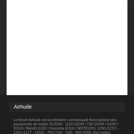
Airhuile
Le forum Airhuile est la première communauté francophone des
passionnés de motos SUZUKI : 1100 GSXR / 750 GSXR / GSXF /
GSXG / Bandit (GSF) / Inazuma (GSX) / MOTEURS: 1200 (1157) -
1100 (1127 - 1052) - 750 (749 - 748) - 600 (599). Des motos