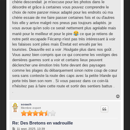
chérie descendait .je m'excuse pour les photos dans le
a
g
désordre et grâce à certaines vous pouvez comprendre le
e
choix de notre panzer mieux adapté pour les endroits où ma
chérie essaie de me faire passer certaines fois et ou d'autres
fois elle y arrive malgré nos pneus pas toujours adaptés. je
vous avoue qu'en solo ce serait nettement plus agréable mais
marié pour le meilleur et pour le pire
ce que je retiens de
notre petit escapade Fécamp n'est pas très intéressant à voir
les falaises sont jolies mais Étretat est envahi par les
touristes. Deauville est a voir .Houlgate plus dans nos goût .
Vous aurez bien compris que ce qui concerne les vestiges des
dernières guerres sont a voir et certains lieux peuvent
déclencher une émotion très forte devant des paysages
comme les plages du débarquement sinon notre coup de cœur
sera sans conteste la route des caps avec la petite Irlande qui
porte très bien son nom . Si vous passez dans ce coin-là
n'hésitez pas à faire cette route et sortir des sentiers battus .
.
H
a
u
scoach
Membre expert
t
Re: Des Bretons en vadrouille
M
11 sept. 2025, 13:39