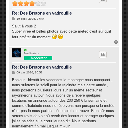
Re: Des Bretons en vadrouille
M
19 sept. 2025, 07:44
e
s
Salut à vous 2
s
Super virée et belles photos avec cette météo c'est sûr qu'il
a
g
faut profiter du moment
e
H
a
u
jd
Modérateur
t
Re: Des Bretons en vadrouille
M
09 avr. 2026, 10:57
e
s
Bonjour . bientôt les vacances la montagne nous manquant ,
s
nous suivrons le soleil pour la rejoindre mais cette année ,
a
g
nous poserons plusieurs jours sur un même secteur et
e
rayonnerons autour. Nous avons déjà repéré quelques
locations en annonce autour des 200 250 € la semaine et
comme d'habitude nous ne réservons rien puisque si la météo
n'est pas là nous partons où le soleil se trouve. Bien sûr nous
serons ravis de voir où revoir des locaux et partager quelques
jolies balades si le cœur leur en dit. Nous partirons
normalement fin mai jusqu'à mi-juin