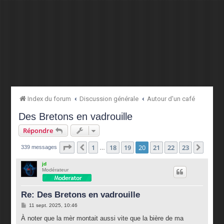
Index du forum
Discussion générale
Autour d'un café
Des Bretons en vadrouille
Répondre
Page
20
sur
23
1
18
19
20
21
22
23
Précédente
Suiva
339 messages
…
jd
Modérateur
Re: Des Bretons en vadrouille
M
11 sept. 2025, 10:46
e
s
À noter que la mèr montait aussi vite que la bière de ma
s