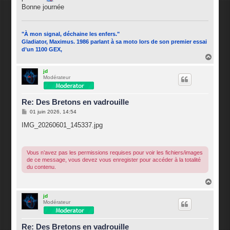
Bonne journée
"À mon signal, déchaine les enfers."
Gladiator, Maximus. 1986 parlant à sa moto lors de son premier essai
d’un 1100 GEX,
H
a
u
jd
Modérateur
t
Re: Des Bretons en vadrouille
M
01 juin 2026, 14:54
e
s
IMG_20260601_145337.jpg
s
a
g
e
Vous n’avez pas les permissions requises pour voir les fichiers/images
de ce message, vous devez vous enregister pour accéder à la totalité
du contenu.
H
a
u
jd
Modérateur
t
Re: Des Bretons en vadrouille