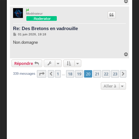
H
a
u
jd
Modérateur
t
Re: Des Bretons en vadrouille
M
01 juin 2026, 19:18
e
s
Non.domagne
s
a
g
H
e
a
Répondre
u
t
Page
20
sur
23
1
18
19
20
21
22
23
Précédente
Suiva
339 messages
…
Aller à