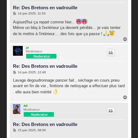
Re: Des Bretons en vadrouille
M
14 juin 2025, 11:53
e
s
Aujourd'hui ça repart comme hier...
s
Même un bbq à l'extérieur ça devient pénible... je vais tenter
a
g
de le mettre à l'intérieur.... des fois que ça passe !
e
H
a
u
jd
Modérateur
t
Re: Des Bretons en vadrouille
M
14 juin 2025, 12:48
e
s
Lavage degoudronnage panzer fait , séchage en cours.pneu
s
avant en fin de vie , finitions de nettoyage a effectuer plus tard
a
g
. elle aura bien mérité
e
H
a
u
Alf
Modérateur
t
Re: Des Bretons en vadrouille
M
15 juin 2025, 08:50
e
s