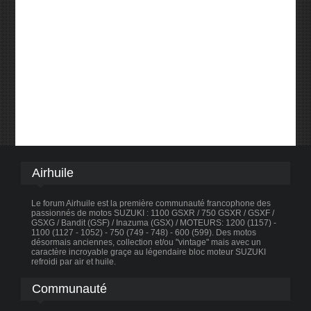
Airhuile
Le forum Airhuile est la première communauté francophone des
passionnés de motos SUZUKI : 1100 GSXR / 750 GSXR / GSXF /
GSXG / Bandit (GSF) / Inazuma (GSX) / MOTEURS: 1200 (1157) -
1100 (1127 - 1052) - 750 (749 - 748) - 600 (599). Des motos
désormais anciennes, collection et/ou "vintage" mais avec un
caractère incroyable graçe au légendaire bloc moteur SUZUKI
refroidi par air et huile.
Communauté