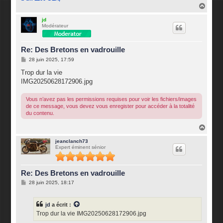
H
a
u
jd
Modérateur
t
Re: Des Bretons en vadrouille
M
28 juin 2025, 17:59
e
s
Trop dur la vie
s
IMG20250628172906.jpg
a
g
e
Vous n’avez pas les permissions requises pour voir les fichiers/images
de ce message, vous devez vous enregister pour accéder à la totalité
du contenu.
H
a
u
jeanclanch73
Expert éminent sénior
t
Re: Des Bretons en vadrouille
M
28 juin 2025, 18:17
e
s
s
jd
a écrit :
a
g
Trop dur la vie IMG20250628172906.jpg
e