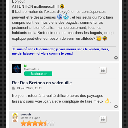
s
Bonjour,
s
ATTENTION malheureux!!!!!
a
g
Il faut se méfier de l'excès d'oxygène, les conséquences
e
peuvent être désastreuses
, et les seuls qui l'ont bien
compris sont les musiciens des bagads, comme tu l'as
justement si bien détaillé...malheureusement, tous les
habitants de la Bretonnie ne sont pas dans les bagads, ce qui
explique peut-être leur besoin de venir en altitude?
Je suis né sans le demander, je vais mourir sans le vouloir, alors,
merde, laissez-moi vivre comme je veux!
H
a
u
jd
Modérateur
t
Re: Des Bretons en vadrouille
M
13 juin 2025, 11:11
e
s
Bonjour . retour à la réalité difficile après des paysages
s
laissant sans voie .ça va être compliqué de faire mieux
.
a
g
H
e
a
u
scoach
Membre expert
t