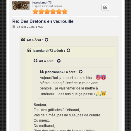
u
jeanclanch73
Expert éminent sénior
t
Re: Des Bretons en vadrouille
M
15 juin 2025, 17:30
e
s
s
Alf
a écrit :
a
g
e
jeanclanch73
a écrit :
Alf
a écrit :
jeanclanch73
a écrit :
Aujourd'hui ça repart comme hier...
Même un bbq à l'extérieur ça devient
pénible... je vais tenter de le mettre à
l'intérieur.... des fois que ça passe !
Bonjour,
Fais des grillades à l'éthanol,
Pas de fumée, pas de suie, pas de cendre.
Ou mieux,
Du méthanol,
Rien des trois et pas de flamme visible.