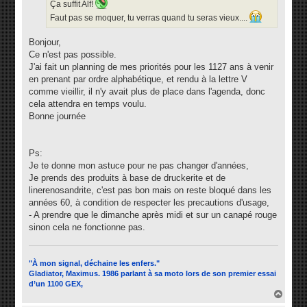
Ça suffit Alf!
Faut pas se moquer, tu verras quand tu seras vieux....
Bonjour,
Ce n'est pas possible.
J'ai fait un planning de mes priorités pour les 1127 ans à venir
en prenant par ordre alphabétique, et rendu à la lettre V
comme vieillir, il n'y avait plus de place dans l'agenda, donc
cela attendra en temps voulu.
Bonne journée
Ps:
Je te donne mon astuce pour ne pas changer d'années,
Je prends des produits à base de druckerite et de
linerenosandrite, c'est pas bon mais on reste bloqué dans les
années 60, à condition de respecter les precautions d'usage,
- A prendre que le dimanche après midi et sur un canapé rouge
sinon cela ne fonctionne pas.
"À mon signal, déchaine les enfers."
Gladiator, Maximus. 1986 parlant à sa moto lors de son premier essai
d’un 1100 GEX,
H
a