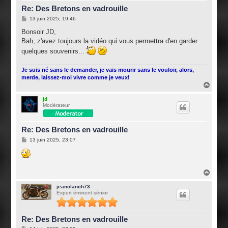
Re: Des Bretons en vadrouille
M
13 juin 2025, 19:46
e
s
Bonsoir JD,
s
Bah, z'avez toujours la vidéo qui vous permettra d'en garder
a
g
quelques souvenirs...
e
Je suis né sans le demander, je vais mourir sans le vouloir, alors,
merde, laissez-moi vivre comme je veux!
H
a
u
jd
Modérateur
t
Re: Des Bretons en vadrouille
M
13 juin 2025, 23:07
e
s
s
a
g
H
e
a
u
jeanclanch73
Expert éminent sénior
t
Re: Des Bretons en vadrouille