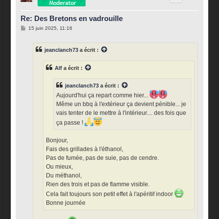
Re: Des Bretons en vadrouille
M
15 juin 2025, 11:16
e
s
s
jeanclanch73
a écrit :
a
g
e
Alf
a écrit :
jeanclanch73
a écrit :
Aujourd'hui ça repart comme hier...
Même un bbq à l'extérieur ça devient pénible... je
vais tenter de le mettre à l'intérieur.... des fois que
ça passe !
Bonjour,
Fais des grillades à l'éthanol,
Pas de fumée, pas de suie, pas de cendre.
Ou mieux,
Du méthanol,
Rien des trois et pas de flamme visible.
Cela fait toujours son petit effet à l'apéritif indoor
Bonne journée