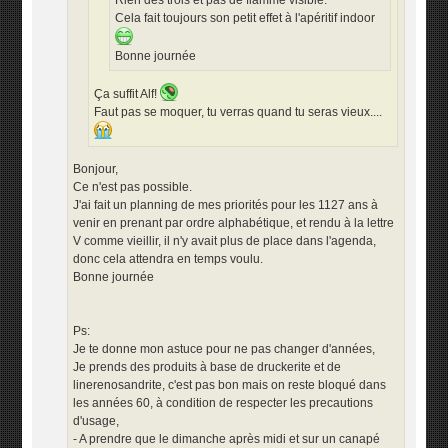
Cela fait toujours son petit effet à l'apéritif indoor
Bonne journée
Ça suffit Alf!
Faut pas se moquer, tu verras quand tu seras vieux....
Bonjour,
Ce n'est pas possible.
J'ai fait un planning de mes priorités pour les 1127 ans à
venir en prenant par ordre alphabétique, et rendu à la lettre
V comme vieillir, il n'y avait plus de place dans l'agenda,
donc cela attendra en temps voulu.
Bonne journée
Ps:
Je te donne mon astuce pour ne pas changer d'années,
Je prends des produits à base de druckerite et de
linerenosandrite, c'est pas bon mais on reste bloqué dans
les années 60, à condition de respecter les precautions
d'usage,
- A prendre que le dimanche après midi et sur un canapé