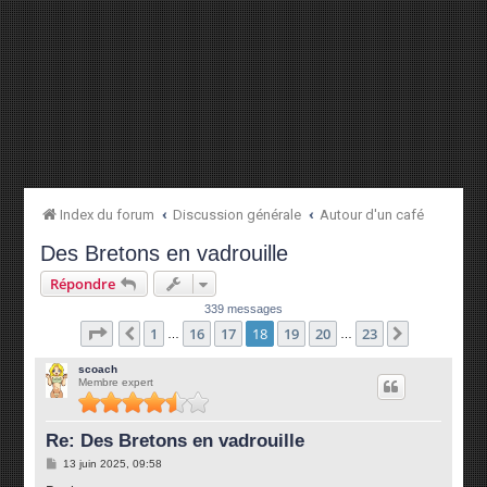
Index du forum
Discussion générale
Autour d'un café
Des Bretons en vadrouille
Répondre
339 messages
Page
18
sur
23
1
16
17
18
19
20
23
Précédente
Suivante
…
…
scoach
Membre expert
Re: Des Bretons en vadrouille
M
13 juin 2025, 09:58
e