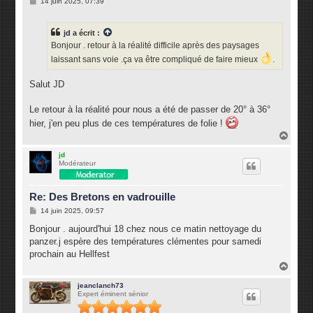
M
14 juin 2025, 07:39
e
s
s
jd
a écrit :
a
g
Bonjour . retour à la réalité difficile après des paysages
e
laissant sans voie .ça va être compliqué de faire mieux
.
Salut JD
Le retour à la réalité pour nous a été de passer de 20° à 36°
hier, j'en peu plus de ces températures de folie !
H
a
u
jd
Modérateur
t
Re: Des Bretons en vadrouille
M
14 juin 2025, 09:57
e
s
Bonjour . aujourd'hui 18 chez nous ce matin nettoyage du
s
panzer.j espère des températures clémentes pour samedi
a
g
prochain au Hellfest
e
H
a
u
jeanclanch73
Expert éminent sénior
t