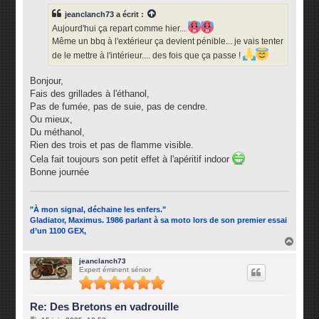
s
jeanclanch73
a écrit :
a
g
Aujourd'hui ça repart comme hier...
e
Même un bbq à l'extérieur ça devient pénible... je vais tenter
de le mettre à l'intérieur.... des fois que ça passe !
Bonjour,
Fais des grillades à l'éthanol,
Pas de fumée, pas de suie, pas de cendre.
Ou mieux,
Du méthanol,
Rien des trois et pas de flamme visible.
Cela fait toujours son petit effet à l'apéritif indoor
Bonne journée
"À mon signal, déchaine les enfers."
Gladiator, Maximus. 1986 parlant à sa moto lors de son premier essai
d’un 1100 GEX,
H
a
u
jeanclanch73
Expert éminent sénior
t
Re: Des Bretons en vadrouille