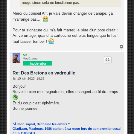
rouge sinon cela ne fonctionne pas.
Merci du conseil Alf, je vais devoir changer de canapé, ça
m'arrange pas....
Pour ta signature qui m'a fait marrer, le père d'un pote disait :
Arrivé un âge, quand la cartouche est plus longue que le fusil,
faut laisser tomber !
H
a
u
Alf
Modérateur
t
Re: Des Bretons en vadrouille
M
15 juin 2025, 18:37
e
s
Bonjour,
s
Surveille bien mes signatures, elles changent au fil du temps
a
g
e
Et du coup c'est éphémère.
Bonne journée
"À mon signal, déchaine les enfers."
Gladiator, Maximus. 1986 parlant à sa moto lors de son premier essai
d’un 1100 GEX,