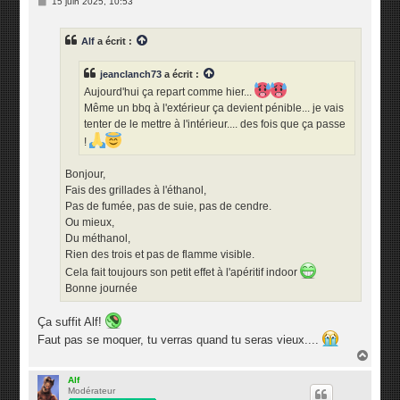
M
15 juin 2025, 10:53
e
s
s
Alf
a écrit :
a
g
e
jeanclanch73
a écrit :
Aujourd'hui ça repart comme hier...
Même un bbq à l'extérieur ça devient pénible... je vais
tenter de le mettre à l'intérieur.... des fois que ça passe
!
Bonjour,
Fais des grillades à l'éthanol,
Pas de fumée, pas de suie, pas de cendre.
Ou mieux,
Du méthanol,
Rien des trois et pas de flamme visible.
Cela fait toujours son petit effet à l'apéritif indoor
Bonne journée
Ça suffit Alf!
Faut pas se moquer, tu verras quand tu seras vieux....
H
a
u
Alf
Modérateur
t