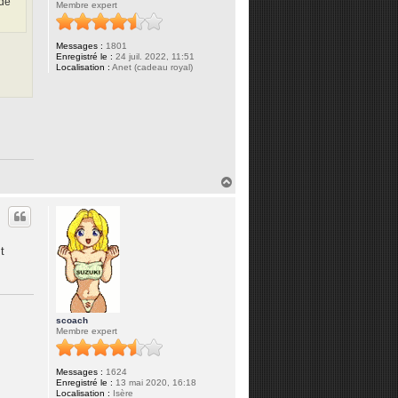
 de
Membre expert
Messages :
1801
Enregistré le :
24 juil. 2022, 11:51
Localisation :
Anet (cadeau royal)
H
a
u
t
t
scoach
Membre expert
Messages :
1624
Enregistré le :
13 mai 2020, 16:18
Localisation :
Isère