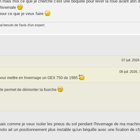
 mais moi ce que je cherche c'est une béquille pour lever la roue avant afin 
 hivernale
pour ce que je veux faire
ai besoin de l'avis d'un expert
07 juil. 2026
06 juil. 2026,
pour mettre en hivernage un GEX 750 de 1985
i te permet de démonter la fourche
mais comme je veux isoler les pneus du sol pendant l'hivernage de ma machine
moto ait un positionnement plus instable qu'un béquille avec une fixation de c