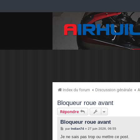
Index du forum
Discussion générale
A
Bloqueur roue avant
Répondre
Bloqueur roue avant
M
par
Indian74
»
27 juin 2026, 06:55
e
s
Je ne sais pas trop ou mettre ce post.
s