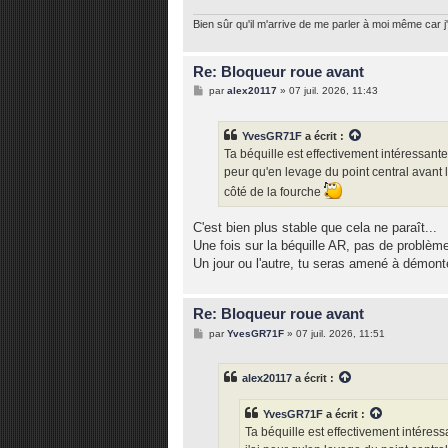
Bien sûr qu'il m'arrive de me parler à moi même car j'
Re: Bloqueur roue avant
M
par
alex20117
»
07 juil. 2026, 11:43
e
s
s
YvesGR71F
a écrit :
a
g
Ta béquille est effectivement intéressan
e
peur qu'en levage du point central avant 
côté de la fourche
C'est bien plus stable que cela ne paraît...
Une fois sur la béquille AR, pas de problème
Un jour ou l'autre, tu seras amené à démonte
Re: Bloqueur roue avant
M
par
YvesGR71F
»
07 juil. 2026, 11:51
e
s
s
alex20117
a écrit :
a
g
e
YvesGR71F
a écrit :
Ta béquille est effectivement intére