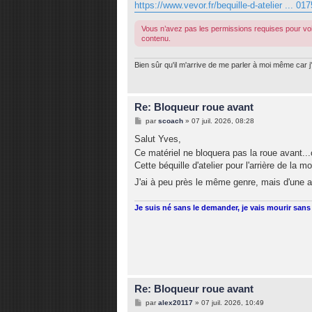
https://www.vevor.fr/bequille-d-atelier ... 0
Vous n’avez pas les permissions requises pour voi
contenu.
Bien sûr qu'il m'arrive de me parler à moi même car j'
Re: Bloqueur roue avant
M
par
scoach
»
07 juil. 2026, 08:28
e
s
Salut Yves,
s
Ce matériel ne bloquera pas la roue avant..
a
g
Cette béquille d'atelier pour l'arrière de la m
e
J'ai à peu près le même genre, mais d'une a
Je suis né sans le demander, je vais mourir sans 
Re: Bloqueur roue avant
M
par
alex20117
»
07 juil. 2026, 10:49
e