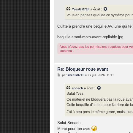
s
s
YvesGR71F
a écrit :
a
g
Vous en pensez quoi de ce système pou
e
Quitte à prendre une béquille AV, une qui t
bequille-stand-moto-avant-repliable.jpg
Vous n’avez pas les permissions requises pour voi
contenu.
Re: Bloqueur roue avant
M
par
YvesGR71F
»
07 juil. 2026, 11:12
e
s
s
scoach
a écrit :
a
g
Salut Yves,
e
Ce matériel ne bloquera pas la roue avant
Cette béquille d'atelier pour l'arrière de l
J'ai à peu près le même genre, mais d'un
Salut Scoach,
Merci pour ton avis