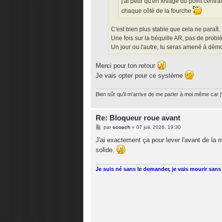
j'ai peur qu'en levage du point centra
chaque côté de la fourche
C'est bien plus stable que cela ne paraît..
Une fois sur la béquille AR, pas de probl
Un jour ou l'autre, tu seras amené à démo
Merci pour ton retour
Je vais opter pour ce système
Bien sûr qu'il m'arrive de me parler à moi même car j'
Re: Bloqueur roue avant
M
par
scoach
»
07 juil. 2026, 19:30
e
s
J'ai exactement ça pour lever l'avant de la 
s
solide.
a
g
e
Je suis né sans le demander, je vais mourir sans 