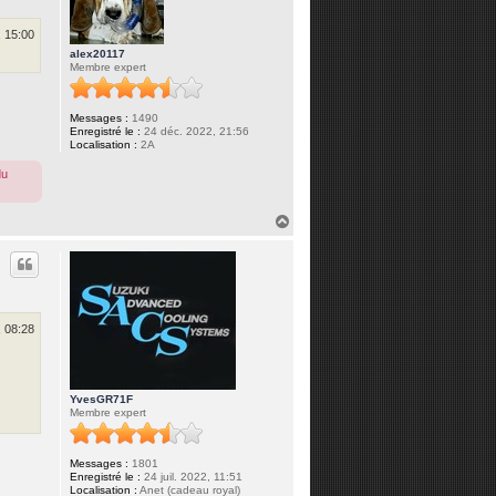
, 15:00
alex20117
Membre expert
Messages :
1490
Enregistré le :
24 déc. 2022, 21:56
Localisation :
2A
du
H
a
u
t
, 08:28
YvesGR71F
Membre expert
Messages :
1801
Enregistré le :
24 juil. 2022, 11:51
Localisation :
Anet (cadeau royal)