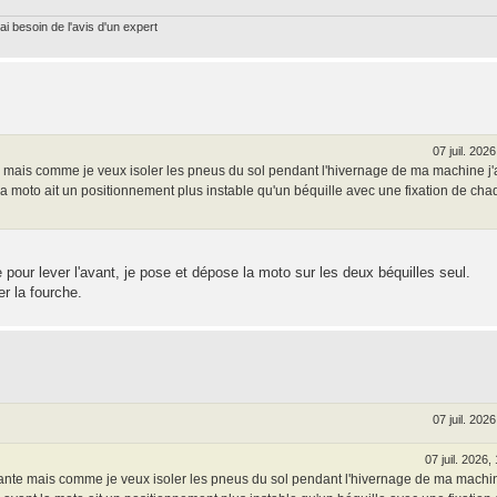
ai besoin de l'avis d'un expert
07 juil. 2026
te mais comme je veux isoler les pneus du sol pendant l'hivernage de ma machine j'
la moto ait un positionnement plus instable qu'un béquille avec une fixation de ch
 pour lever l'avant, je pose et dépose la moto sur les deux béquilles seul.
r la fourche.
07 juil. 2026
07 juil. 2026,
ssante mais comme je veux isoler les pneus du sol pendant l'hivernage de ma machi