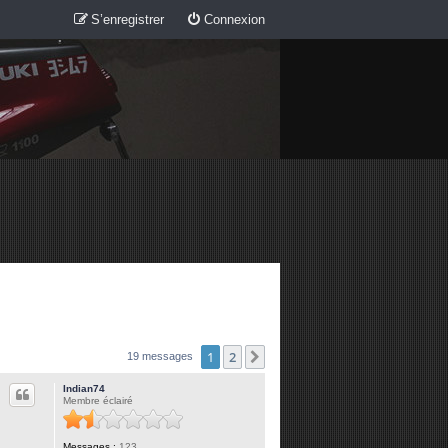
S’enregistrer
Connexion
1
2
Suivante
19 messages
Indian74
Membre éclairé
Messages :
123