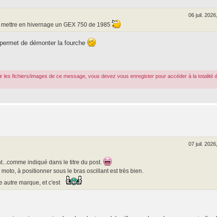
06 juil. 2026
r mettre en hivernage un GEX 750 de 1985
e permet de démonter la fourche
r les fichiers/images de ce message, vous devez vous enregister pour accéder à la totalité 
07 juil. 2026
...comme indiqué dans le titre du post.
a moto, à positionner sous le bras oscillant est très bien.
e autre marque, et c'est