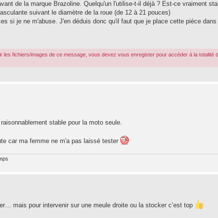
vant de la marque Brazoline. Quelqu'un l'utilise-t-il déjà ? Est-ce vraiment sta
basculante suivant le diamètre de la roue (de 12 à 21 pouces)
 si je ne m'abuse. J'en déduis donc qu'il faut que je place cette pièce dans
r les fichiers/images de ce message, vous devez vous enregister pour accéder à la totalité 
t raisonnablement stable pour la moto seule.
doute car ma femme ne m'a pas laissé tester
emps
rer… mais pour intervenir sur une meule droite ou la stocker c’est top