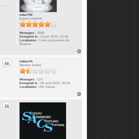
mike750
Expert confirmé
Messages :
2589
Enregistré le :
16 juil. 2015, 23:38
Localisation :
Loire nord proche de
Roanne
H
a
u
Indian74
t
Membre éclairé
Messages :
123
Enregistré le :
09 août 2025, 06:43
Localisation :
Hte Savoie
H
a
u
t