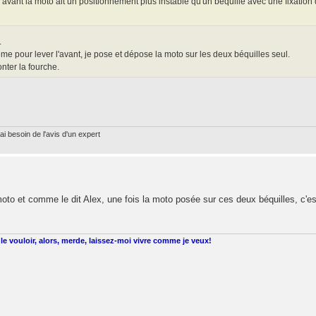
l avant la moto ait un positionnement plus instable qu'un béquille avec une fixation
.
ème pour lever l'avant, je pose et dépose la moto sur les deux béquilles seul.
nter la fourche.
ai besoin de l'avis d'un expert
moto et comme le dit Alex, une fois la moto posée sur ces deux béquilles, c'es
le vouloir, alors, merde, laissez-moi vivre comme je veux!