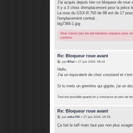
J'ai acquis depuis hier ce bloqueur de roue a
a
g
Il y a 3 choix d'emplacement pour la pièce 
e
La roue du GSX-R 750 de 88 est de 17 pouces
l'emplacement central...
big7365-1.jpg
Vous n’avez pas les permissions requises pour voi
contenu.
Re: Bloqueur roue avant
M
par
B'lial
»
27 juin 2026, 08:16
e
s
Hello,
s
J'ai un équivalent de chez constand et c'es
a
g
e
Si tu mets un gremlins qui gigote, j'ai un 
Tout est possible quand on y consacre un peu de t
Re: Bloqueur roue avant
M
par
mike750
»
27 juin 2026, 08:58
e
s
Ça fait le taff mais faut pas non plus exagé
s
a