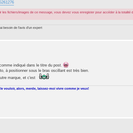
175261276
r les fichiers/images de ce message, vous devez vous enregister pour accéder à la totalité 
ai besoin de l'avis d'un expert
.comme indiqué dans le titre du post.
oto, à positionner sous le bras oscillant est très bien.
utre marque, et c'est
le vouloir, alors, merde, laissez-moi vivre comme je veux!