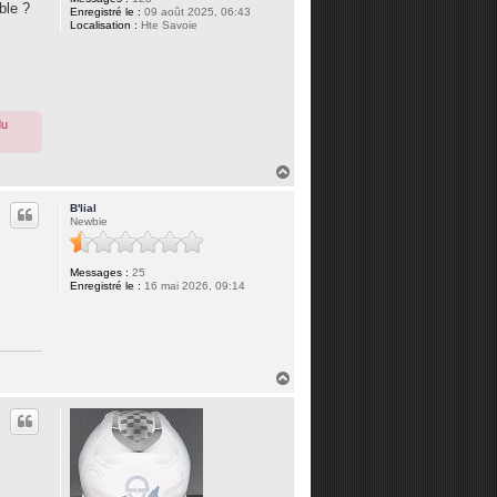
ble ?
Enregistré le :
09 août 2025, 06:43
Localisation :
Hte Savoie
du
H
a
u
B'lial
t
Newbie
Messages :
25
Enregistré le :
16 mai 2026, 09:14
H
a
u
t