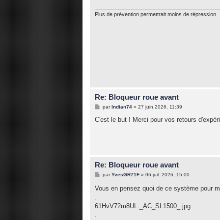
g
e
Plus de prévention permettrait moins de répression
Re: Bloqueur roue avant
M
par
Indian74
»
27 juin 2026, 11:39
e
s
C'est le but ! Merci pour vos retours d'expér
s
a
g
e
Re: Bloqueur roue avant
M
par
YvesGR71F
»
06 juil. 2026, 15:00
e
s
Vous en pensez quoi de ce système pour m
s
.
a
g
61HvV72m8UL._AC_SL1500_.jpg
e
.