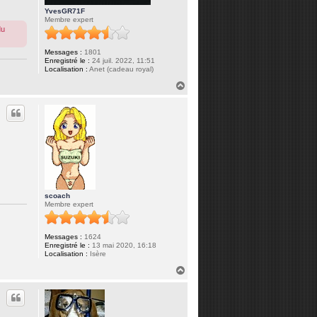
YvesGR71F
Membre expert
du
Messages :
1801
Enregistré le :
24 juil. 2022, 11:51
Localisation :
Anet (cadeau royal)
H
a
u
t
scoach
Membre expert
Messages :
1624
Enregistré le :
13 mai 2020, 16:18
Localisation :
Isère
H
a
u
t