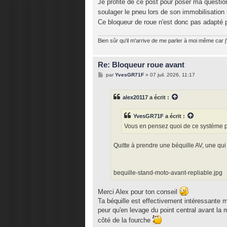
Je profite de ce post pour poser ma question
soulager le pneu lors de son immobilisation
Ce bloqueur de roue n'est donc pas adapté 
Bien sûr qu'il m'arrive de me parler à moi même car j'
Re: Bloqueur roue avant
M
par
YvesGR71F
»
07 juil. 2026, 11:17
e
s
s
alex20117
a écrit :
a
g
e
YvesGR71F
a écrit :
Vous en pensez quoi de ce système 
Quitte à prendre une béquille AV, une qu
bequille-stand-moto-avant-repliable.jpg
Merci Alex pour ton conseil
Ta béquille est effectivement intéressante 
peur qu'en levage du point central avant la 
côté de la fourche