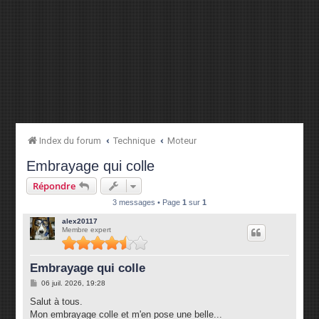
Index du forum
Technique
Moteur
Embrayage qui colle
Répondre
3 messages • Page
1
sur
1
alex20117
Membre expert
Embrayage qui colle
M
06 juil. 2026, 19:28
e
s
Salut à tous.
s
Mon embrayage colle et m'en pose une belle...
a