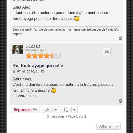
e
s
Salut Alex
s
Il faut peut-être rouler un peu et faire légèrement patiner
a
g
l'embrayage pour lisser les disques
e
Bien sûr qu'il m'arrive de me parler à moi même car j'ai besoin de l'avis d'un
expert
H
a
u
alex20117
Membre expert
t
Re: Embrayage qui colle
M
07 juil. 2026, 14:22
e
s
Salut Yves,
s
C'est ma dernière solution, ce matin, à la fraîche, plusieurs
a
g
Km. Difficile à décrire
e
Je verrai bien.
H
a
Répondre
u
t
3 messages • Page
1
sur
1
Aller à