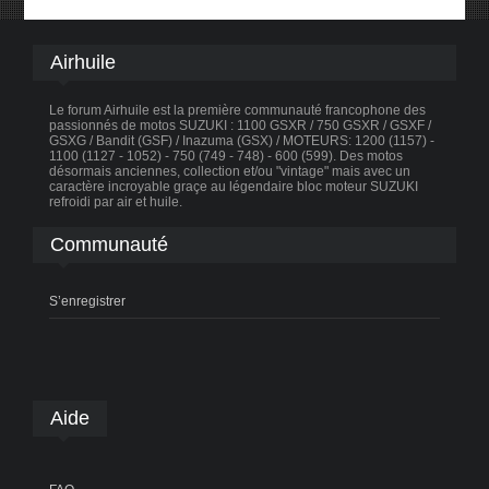
Airhuile
Le forum Airhuile est la première communauté francophone des
passionnés de motos SUZUKI : 1100 GSXR / 750 GSXR / GSXF /
GSXG / Bandit (GSF) / Inazuma (GSX) / MOTEURS: 1200 (1157) -
1100 (1127 - 1052) - 750 (749 - 748) - 600 (599). Des motos
désormais anciennes, collection et/ou "vintage" mais avec un
caractère incroyable graçe au légendaire bloc moteur SUZUKI
refroidi par air et huile.
Communauté
S’enregistrer
Aide