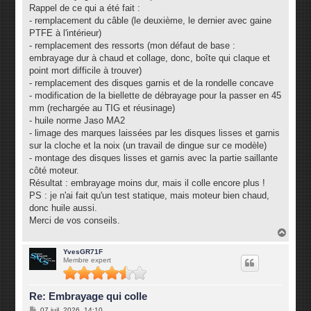
g
Rappel de ce qui a été fait :
e
- remplacement du câble (le deuxième, le dernier avec gaine
PTFE à l'intérieur)
- remplacement des ressorts (mon défaut de base :
embrayage dur à chaud et collage, donc, boîte qui claque et
point mort difficile à trouver)
- remplacement des disques garnis et de la rondelle concave
- modification de la biellette de débrayage pour la passer en 45
mm (rechargée au TIG et réusinage)
- huile norme Jaso MA2
- limage des marques laissées par les disques lisses et garnis
sur la cloche et la noix (un travail de dingue sur ce modèle)
- montage des disques lisses et garnis avec la partie saillante
côté moteur.
Résultat : embrayage moins dur, mais il colle encore plus !
PS : je n'ai fait qu'un test statique, mais moteur bien chaud,
donc huile aussi.
Merci de vos conseils.
H
a
u
YvesGR71F
Membre expert
t
Re: Embrayage qui colle
M
07 juil. 2026, 14:10