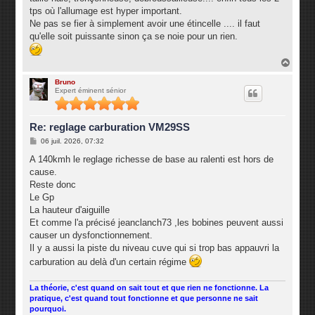
tps où l'allumage est hyper important.
Ne pas se fier à simplement avoir une étincelle .... il faut
qu'elle soit puissante sinon ça se noie pour un rien.
H
a
u
Bruno
Expert éminent sénior
t
Re: reglage carburation VM29SS
M
06 juil. 2026, 07:32
e
s
A 140kmh le reglage richesse de base au ralenti est hors de
s
cause.
a
g
Reste donc
e
Le Gp
La hauteur d'aiguille
Et comme l'a précisé jeanclanch73 ,les bobines peuvent aussi
causer un dysfonctionnement.
Il y a aussi la piste du niveau cuve qui si trop bas appauvri la
carburation au delà d'un certain régime
La théorie, c'est quand on sait tout et que rien ne fonctionne. La
pratique, c'est quand tout fonctionne et que personne ne sait
pourquoi.