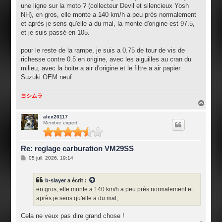
g
une ligne sur la moto ? (collecteur Devil et silencieux Yosh
e
NH), en gros, elle monte a 140 km/h a peu près normalement
et après je sens qu'elle a du mal, la monte d'origine est 97.5,
et je suis passé en 105.
pour le reste de la rampe, je suis a 0.75 de tour de vis de
richesse contre 0.5 en origine, avec les aiguilles au cran du
milieu, avec la boite a air d'origine et le filtre a air papier
Suzuki OEM neuf
ヨシムラ
H
a
u
alex20117
Membre expert
t
Re: reglage carburation VM29SS
M
05 juil. 2026, 19:14
e
s
s
b-slayer
a écrit :
a
g
en gros, elle monte a 140 km/h a peu près normalement et
e
après je sens qu'elle a du mal,
Cela ne veux pas dire grand chose !