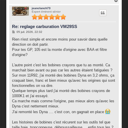
a
u
jeanclanch73
Expert éminent sénior
t
Re: reglage carburation VM29SS
M
05 juil. 2026, 22:32
e
s
Rien n'est simple et encore moins pour savoir dans quelle
s
direction on doit partir.
a
g
Pour tes GP, 105 est la monte d'origine avec BAA et filtre
e
d'origine?
L'autre point c'est les bobines crayons que tu as monté. Ca
marchait bien avant ou pas car les autres étaient fatiguées ?
Sur mon 11R92, j'ai monté des bobines Dyna en 3,2 ohms, ça
craquait bien, franc et bien mieux qu'avec les origines qui sont
fonctionnelles on va dire.
Quelque temps plus tard j'ai monté des bobines crayons de
1000K1 et j'ai essayé.
Ca marche mais comme l'origine, pas mieux alors qu'avec les
Dyna c'est nettement mieux.
J'ai remonté les Dyna .... c'est con, on gagnait en place
Les histoires de bobines c'est récurent sur les outils tel que
taille haie, tronçonneuse, débroussailleuse.... enfin tous les 2