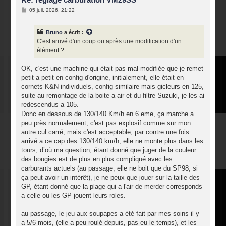
M
05 juil. 2026, 21:22
e
s
s
Bruno
a écrit :
a
g
C'est arrivé d'un coup ou après une modification d'un
e
élément ?
OK, c'est une machine qui était pas mal modifiée que je remet
petit a petit en config d'origine, initialement, elle était en
cornets K&N individuels, config similaire mais gicleurs en 125,
suite au remontage de la boite a air et du filtre Suzuki, je les ai
redescendus a 105.
Donc en dessous de 130/140 Km/h en 6 eme, ça marche a
peu près normalement, c'est pas explosif comme sur mon
autre cul carré, mais c'est acceptable, par contre une fois
arrivé a ce cap des 130/140 km/h, elle ne monte plus dans les
tours, d’où ma question, étant donné que juger de la couleur
des bougies est de plus en plus compliqué avec les
carburants actuels (au passage, elle ne boit que du SP98, si
ça peut avoir un intérêt), je ne peux que jouer sur la taille des
GP, étant donné que la plage qui a l'air de merder corresponds
a celle ou les GP jouent leurs roles.
au passage, le jeu aux soupapes a été fait par mes soins il y
a 5/6 mois, (elle a peu roulé depuis, pas eu le temps), et les