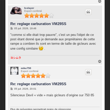
H
a
u
b-slayer
Expert confirmé
t
Re: reglage carburation VM29SS
M
05 juil. 2026, 19:46
e
s
"comme si elle était trop pauvre", c'est un peu l'objet de ce
s
post étant donné que je demande aux propriétaires de cette
a
g
rampe a combien ils sont en terme de taille de gicleurs avec
e
une config similaire
.
ヨシムラ
H
a
u
mike750
Expert confirmé
t
Re: reglage carburation VM29SS
M
05 juil. 2026, 20:01
e
s
Silencieux Devil « vide » mais gicleurs d’origine sur 750 85
s
a
g
e
Plus de prévention permettrait moins de répression