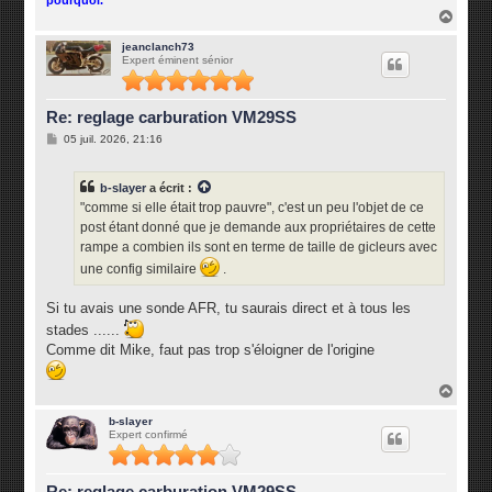
pourquoi.
H
a
u
jeanclanch73
Expert éminent sénior
t
Re: reglage carburation VM29SS
M
05 juil. 2026, 21:16
e
s
s
b-slayer
a écrit :
a
g
"comme si elle était trop pauvre", c'est un peu l'objet de ce
e
post étant donné que je demande aux propriétaires de cette
rampe a combien ils sont en terme de taille de gicleurs avec
une config similaire
.
Si tu avais une sonde AFR, tu saurais direct et à tous les
stades ......
Comme dit Mike, faut pas trop s'éloigner de l'origine
H
a
u
b-slayer
Expert confirmé
t
Re: reglage carburation VM29SS