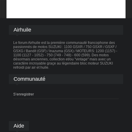
Airhuile
Le forum Airhuile est la première communauté francophone des
passionnés de motos SUZUKI : 1100 GSXR / 750 GSXR / GSXF /
GSXG / Bandit (GSF) / Inazuma (GSX) / MOTEURS: 1200 (1157) -
1100 (1127 - 1052) - 750 (749 - 748) - 600 (599). Des motos
désormais anciennes, collection et/ou "vintage" mais avec un
caractère incroyable graçe au légendaire bloc moteur SUZUKI
refroidi par air et huile.
Communauté
S’enregistrer
Aide