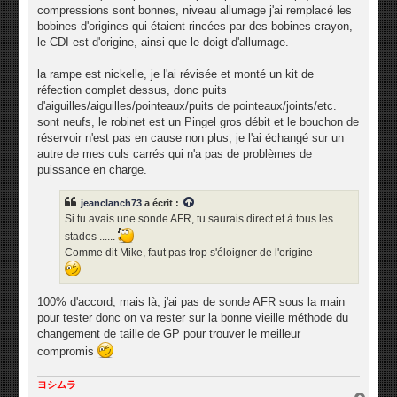
compressions sont bonnes, niveau allumage j'ai remplacé les
bobines d'origines qui étaient rincées par des bobines crayon,
le CDI est d'origine, ainsi que le doigt d'allumage.
la rampe est nickelle, je l'ai révisée et monté un kit de
réfection complet dessus, donc puits
d'aiguilles/aiguilles/pointeaux/puits de pointeaux/joints/etc.
sont neufs, le robinet est un Pingel gros débit et le bouchon de
réservoir n'est pas en cause non plus, je l'ai échangé sur un
autre de mes culs carrés qui n'a pas de problèmes de
puissance en charge.
jeanclanch73
a écrit :
Si tu avais une sonde AFR, tu saurais direct et à tous les
stades ......
Comme dit Mike, faut pas trop s'éloigner de l'origine
100% d'accord, mais là, j'ai pas de sonde AFR sous la main
pour tester donc on va rester sur la bonne vieille méthode du
changement de taille de GP pour trouver le meilleur
compromis
ヨシムラ
H