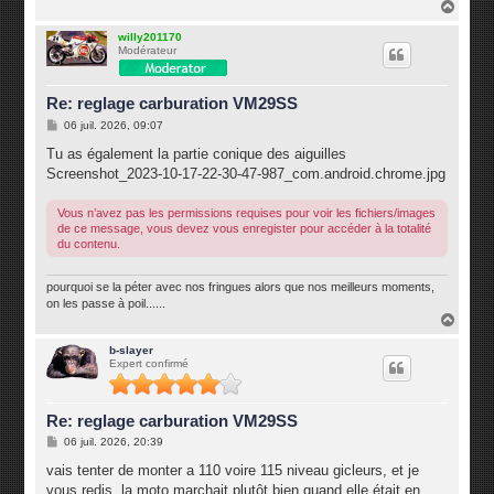
H
a
u
willy201170
Modérateur
t
Re: reglage carburation VM29SS
M
06 juil. 2026, 09:07
e
s
Tu as également la partie conique des aiguilles
s
Screenshot_2023-10-17-22-30-47-987_com.android.chrome.jpg
a
g
e
Vous n’avez pas les permissions requises pour voir les fichiers/images
de ce message, vous devez vous enregister pour accéder à la totalité
du contenu.
pourquoi se la péter avec nos fringues alors que nos meilleurs moments,
on les passe à poil......
H
a
u
b-slayer
Expert confirmé
t
Re: reglage carburation VM29SS
M
06 juil. 2026, 20:39
e
s
vais tenter de monter a 110 voire 115 niveau gicleurs, et je
s
vous redis, la moto marchait plutôt bien quand elle était en
a