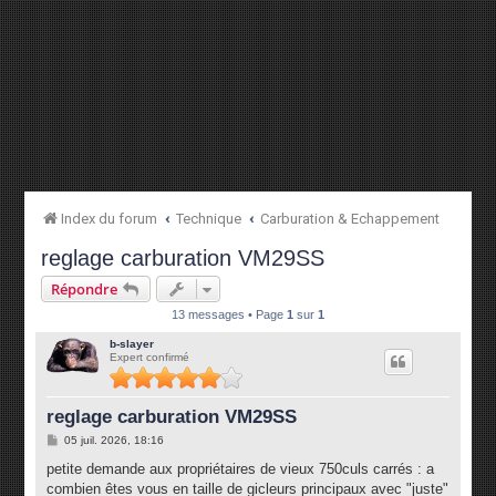
Index du forum
Technique
Carburation & Echappement
reglage carburation VM29SS
Répondre
13 messages • Page
1
sur
1
b-slayer
Expert confirmé
reglage carburation VM29SS
M
05 juil. 2026, 18:16
e
s
petite demande aux propriétaires de vieux 750culs carrés : a
s
combien êtes vous en taille de gicleurs principaux avec "juste"
a