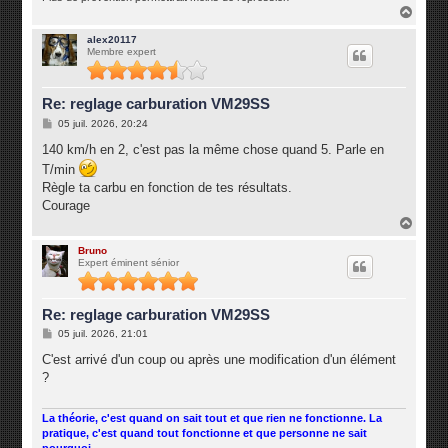
H
a
u
alex20117
Membre expert
t
Re: reglage carburation VM29SS
M
05 juil. 2026, 20:24
e
s
140 km/h en 2, c'est pas la même chose quand 5. Parle en
s
T/min
a
g
Règle ta carbu en fonction de tes résultats.
e
Courage
H
a
u
Bruno
Expert éminent sénior
t
Re: reglage carburation VM29SS
M
05 juil. 2026, 21:01
e
s
C'est arrivé d'un coup ou après une modification d'un élément
s
?
a
g
e
La théorie, c'est quand on sait tout et que rien ne fonctionne. La
pratique, c'est quand tout fonctionne et que personne ne sait