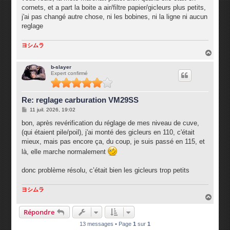
g
cornets, et a part la boite a air/filtre papier/gicleurs plus petits,
e
j'ai pas changé autre chose, ni les bobines, ni la ligne ni aucun
reglage
ヨシムラ
H
a
u
b-slayer
Expert confirmé
t
Re: reglage carburation VM29SS
M
11 juil. 2026, 19:02
e
s
bon, après revérification du réglage de mes niveau de cuve,
s
(qui étaient pile/poil), j'ai monté des gicleurs en 110, c'était
a
g
mieux, mais pas encore ça, du coup, je suis passé en 115, et
e
là, elle marche normalement
donc problème résolu, c’était bien les gicleurs trop petits
ヨシムラ
H
a
Répondre
u
t
13 messages • Page
1
sur
1