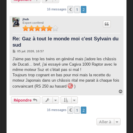
1
2
Précédente
16 messages
jhub
Expert confirmé
Re: Gaz à tout le monde moi c'est Sylvain du
sud
M
05 juil. 2026, 16:57
e
s
J'aime pas trop les twins en général mais j'adore les châssis
s
de Ducati... bref, j'ai essayé une Cagiva 1000 Raptor avec le
a
g
même moteur Suz et c'était pas si mal !
e
Toujours trop cognant en bas pour moi mais la recette du
moteur Japonais dans un châssis rital me parait à chaque fois
convaincant (RS 250 au hasard
)
H
a
Répondre
u
t
1
2
Précédente
16 messages
Aller à