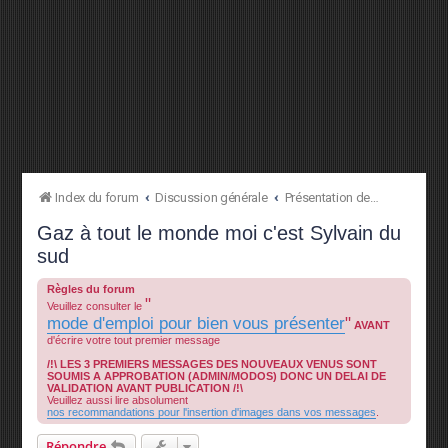
Index du forum
Discussion générale
Présentation des membres
Gaz à tout le monde moi c'est Sylvain du
sud
Règles du forum
"
Veuillez consulter le
mode d'emploi pour bien vous présenter
"
AVANT
d'écrire votre tout premier message
/!\ LES 3 PREMIERS MESSAGES DES NOUVEAUX VENUS SONT
SOUMIS A APPROBATION (ADMIN/MODOS) DONC UN DELAI DE
VALIDATION AVANT PUBLICATION /!\
Veuillez aussi lire absolument
nos recommandations pour l'insertion d'images dans vos messages
.
Répondre