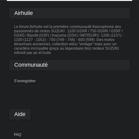
Airhuile
Le forum Airhuile est la première communauté francophone des
passionnés de motos SUZUKI : 1100 GSXR / 750 GSXR / GSXF /
GSXG / Bandit (GSF) / Inazuma (GSX) / MOTEURS: 1200 (1157) -
1100 (1127 - 1052) - 750 (749 - 748) - 600 (599). Des motos
désormais anciennes, collection et/ou "vintage" mais avec un
caractère incroyable graçe au légendaire bloc moteur SUZUKI
refroidi par air et huile.
Communauté
S’enregistrer
Aide
FAQ