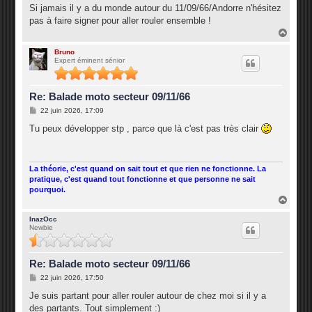
g
Si jamais il y a du monde autour du 11/09/66/Andorre n'hésitez
e
pas à faire signer pour aller rouler ensemble !
H
a
u
Bruno
Expert éminent sénior
t
Re: Balade moto secteur 09/11/66
M
22 juin 2026, 17:09
e
s
Tu peux développer stp , parce que là c'est pas très clair
s
a
g
e
La théorie, c'est quand on sait tout et que rien ne fonctionne. La
pratique, c'est quand tout fonctionne et que personne ne sait
pourquoi.
H
a
u
InazOcc
Newbie
t
Re: Balade moto secteur 09/11/66
M
22 juin 2026, 17:50
e
s
Je suis partant pour aller rouler autour de chez moi si il y a
s
des partants. Tout simplement :)
a