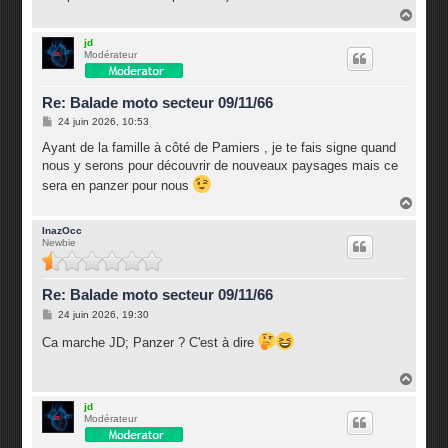
g
H
e
a
u
jd
Modérateur
t
Re: Balade moto secteur 09/11/66
M
24 juin 2026, 10:53
e
s
Ayant de la famille à côté de Pamiers , je te fais signe quand
s
nous y serons pour découvrir de nouveaux paysages mais ce
a
g
sera en panzer pour nous
e
H
a
u
InazOcc
Newbie
t
Re: Balade moto secteur 09/11/66
M
24 juin 2026, 19:30
e
s
Ca marche JD; Panzer ? C'est à dire
s
a
g
H
e
a
u
jd
Modérateur
t