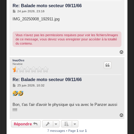
Re: Balade moto secteur 09/11/66
M
24 juin 2026, 23:16
e
s
IMG_20250908_192911.jpg
s
a
g
e
Vous n’avez pas les permissions requises pour voir les fichiers/images
de ce message, vous devez vous enregister pour accéder à la totalité
du contenu.
H
a
u
InazOcc
Newbie
t
Re: Balade moto secteur 09/11/66
M
25 juin 2026, 10:32
e
s
s
a
g
Bon, t'as l'air d'avoir le physique qui va avec le Panzer aussi
e
!!!!
H
a
Répondre
u
t
7 messages • Page
1
sur
1