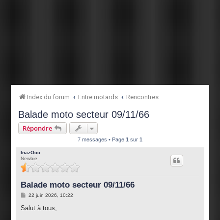
Index du forum
Entre motards
Rencontres
Balade moto secteur 09/11/66
Répondre
7 messages • Page
1
sur
1
InazOcc
Newbie
Balade moto secteur 09/11/66
M
22 juin 2026, 10:22
e
s
Salut à tous,
s
a