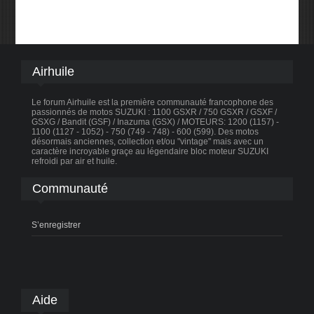
Airhuile
Le forum Airhuile est la première communauté francophone des
passionnés de motos SUZUKI : 1100 GSXR / 750 GSXR / GSXF /
GSXG / Bandit (GSF) / Inazuma (GSX) / MOTEURS: 1200 (1157) -
1100 (1127 - 1052) - 750 (749 - 748) - 600 (599). Des motos
désormais anciennes, collection et/ou "vintage" mais avec un
caractère incroyable graçe au légendaire bloc moteur SUZUKI
refroidi par air et huile.
Communauté
S’enregistrer
Aide