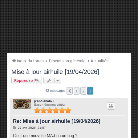
Index du forum
Discussion générale
Actualités
Mise à jour airhuile [19/04/2026]
Répondre
1
2
3
Précédente
42 messages
jeanclanch73
Expert éminent sénior
Re: Mise à jour airhuile [19/04/2026]
M
27 avr. 2026, 21:57
e
s
C'est une nouvelle MAJ ou un bug ?