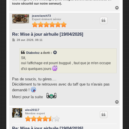
toute sécurité sur notre serveur).
H
a
u
jeanclanch73
Expert éminent sénior
t
Re: Mise à jour airhuile [19/04/2026]
M
28 avr. 2026, 06:11
e
s
s
Diaboloz
a écrit :
a
g
Slt,
e
oui l'affichage est pourri buggué , faut que je m'en occupe
d'ici quelques jours
Pas de soucis, tu gères....
Décidément tu te retrouves avec du taff que tu n'avais pas
demandé !
Merci pour la suite
H
a
u
alex20117
Membre expert
t
Re: Mise à jour airhuile [19/04/2026]