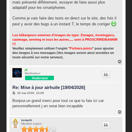
mais présenté différement, essayer de faire aussi plus
adaptatif pour les smartphones.
Comme je vais faire des tests en direct sur le site, des fois il
peut y avoir des bugs à un instant T, le temps de corriger
Les hébergeurs externes d'images du type: Zimagez, hostingpics,
casimage, servimg et tous les autres..... sont à PROSCRIRE/BANNIR
!!!
Veuillez simplement utiliser l'onglet "
Fichiers-joints
" pour ajouter
des images à vos messages (Vos images seront ainsi stockées en
toute sécurité sur notre serveur).
H
a
u
jd
Modérateur
t
Re: Mise à jour airhuile [19/04/2026]
M
28 mai 2026, 10:08
e
s
Bonjour.un grand merci pour tout ce que tu fais ici car
s
personnellement j en serai bien incapable
a
g
H
e
a
u
scoach
Membre expert
t