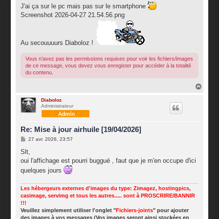
s
J'ai ça sur le pc mais pas sur le smartphone
a
g
Screenshot 2026-04-27 21.54.56.png
e
Au secouuuurs Diaboloz !
Vous n’avez pas les permissions requises pour voir les fichiers/images
de ce message, vous devez vous enregister pour accéder à la totalité
du contenu.
H
a
u
Diaboloz
Administrateur
t
Re: Mise à jour airhuile [19/04/2026]
M
27 avr. 2026, 23:57
e
s
Slt,
s
oui l'affichage est pourri buggué , faut que je m'en occupe d'ici
a
g
quelques jours
e
Les hébergeurs externes d'images du type: Zimagez, hostingpics,
casimage, servimg et tous les autres..... sont à PROSCRIRE/BANNIR
!!!
Veuillez simplement utiliser l'onglet "
Fichiers-joints
" pour ajouter
des images à vos messages (Vos images seront ainsi stockées en