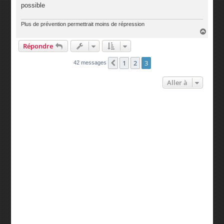
possible
Plus de prévention permettrait moins de répression
H
a
Répondre
u
t
1
2
3
Précédente
42 messages
Aller à