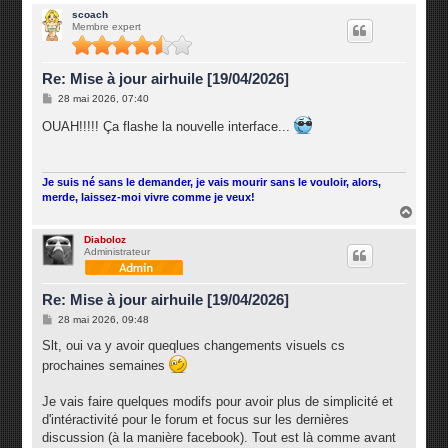
a
u
scoach
Membre expert
t
Re: Mise à jour airhuile [19/04/2026]
M
28 mai 2026, 07:40
e
s
OUAH!!!!! Ça flashe la nouvelle interface...
s
a
g
e
Je suis né sans le demander, je vais mourir sans le vouloir, alors,
merde, laissez-moi vivre comme je veux!
H
a
u
Diaboloz
Administrateur
t
Re: Mise à jour airhuile [19/04/2026]
M
28 mai 2026, 09:48
e
s
Slt, oui va y avoir queqlues changements visuels cs
s
prochaines semaines
a
g
e
Je vais faire quelques modifs pour avoir plus de simplicité et
d'intéractivité pour le forum et focus sur les dernières
discussion (à la manière facebook). Tout est là comme avant