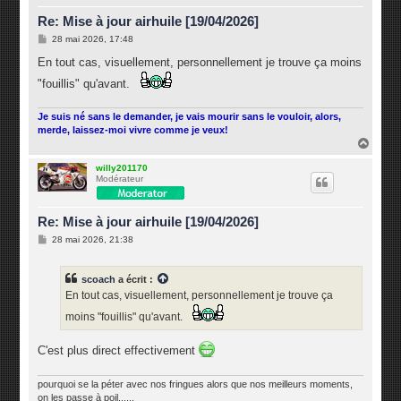
Re: Mise à jour airhuile [19/04/2026]
M
28 mai 2026, 17:48
e
s
En tout cas, visuellement, personnellement je trouve ça moins
s
a
"fouillis" qu'avant.
g
e
Je suis né sans le demander, je vais mourir sans le vouloir, alors,
merde, laissez-moi vivre comme je veux!
H
a
u
willy201170
Modérateur
t
Re: Mise à jour airhuile [19/04/2026]
M
28 mai 2026, 21:38
e
s
s
scoach
a écrit :
a
g
En tout cas, visuellement, personnellement je trouve ça
e
moins "fouillis" qu'avant.
C'est plus direct effectivement
pourquoi se la péter avec nos fringues alors que nos meilleurs moments,
on les passe à poil......