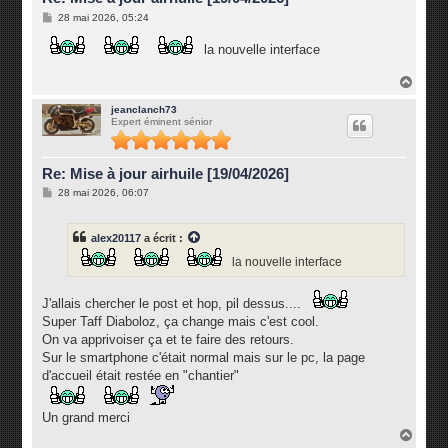
M
28 mai 2026, 05:24
e
s
la nouvelle interface
s
a
g
H
e
a
u
jeanclanch73
Expert éminent sénior
t
Re: Mise à jour airhuile [19/04/2026]
M
28 mai 2026, 06:07
e
s
s
alex20117
a écrit :
a
g
la nouvelle interface
e
J'allais chercher le post et hop, pil dessus....
Super Taff Diaboloz, ça change mais c'est cool.
On va apprivoiser ça et te faire des retours.
Sur le smartphone c'était normal mais sur le pc, la page
d'accueil était restée en "chantier"
Un grand merci
H