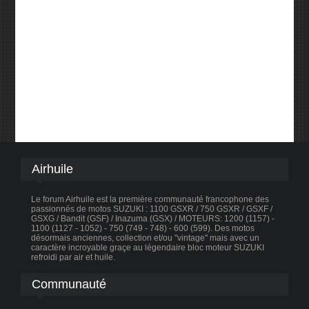
Airhuile
Le forum Airhuile est la première communauté francophone des
passionnés de motos SUZUKI : 1100 GSXR / 750 GSXR / GSXF /
GSXG / Bandit (GSF) / Inazuma (GSX) / MOTEURS: 1200 (1157) -
1100 (1127 - 1052) - 750 (749 - 748) - 600 (599). Des motos
désormais anciennes, collection et/ou "vintage" mais avec un
caractère incroyable graçe au légendaire bloc moteur SUZUKI
refroidi par air et huile.
Communauté