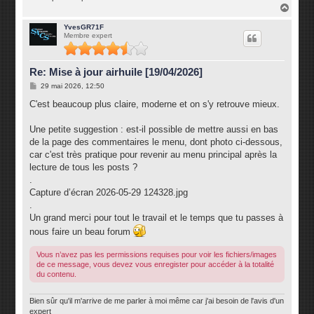
H
a
u
YvesGR71F
Membre expert
t
Re: Mise à jour airhuile [19/04/2026]
M
29 mai 2026, 12:50
e
s
C'est beaucoup plus claire, moderne et on s'y retrouve mieux.
s
a
g
Une petite suggestion : est-il possible de mettre aussi en bas
e
de la page des commentaires le menu, dont photo ci-dessous,
car c'est très pratique pour revenir au menu principal après la
lecture de tous les posts ?
.
Capture d’écran 2026-05-29 124328.jpg
.
Un grand merci pour tout le travail et le temps que tu passes à
nous faire un beau forum
Vous n’avez pas les permissions requises pour voir les fichiers/images
de ce message, vous devez vous enregister pour accéder à la totalité
du contenu.
Bien sûr qu'il m'arrive de me parler à moi même car j'ai besoin de l'avis d'un
expert