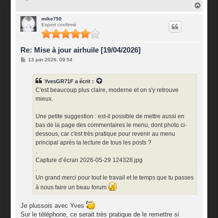
H
a
u
mike750
Expert confirmé
t
Re: Mise à jour airhuile [19/04/2026]
M
13 juin 2026, 09:54
e
s
s
YvesGR71F
a écrit :
a
g
C'est beaucoup plus claire, moderne et on s'y retrouve
e
mieux.
Une petite suggestion : est-il possible de mettre aussi en
bas de la page des commentaires le menu, dont photo ci-
dessous, car c'est très pratique pour revenir au menu
principal après la lecture de tous les posts ?
.
Capture d’écran 2026-05-29 124328.jpg
.
Un grand merci pour tout le travail et le temps que tu passes
à nous faire un beau forum
Je plussois avec Yves
Sur le téléphone, ce serait très pratique de le remettre si