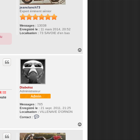
jeanclanch73
Expert éminent sénior
Messages :
13038
Enregistré le :
11 mars 2014, 20:52
Localisation :
73 SAVOIE d'en bas
du
H
a
u
t
Diaboloz
Administrateur
 !!!
oute
Messages :
765
Enregistré le :
21 sept. 2011, 21:25
Localisation :
VILLENAVE D'ORNON
C
Contact :
o
n
H
t
a
a
u
c
t
t