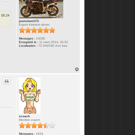
, 05:24
jeanclanch73
Expert éminent sénior
Messages :
13038
Enregistré le :
11 mars 2014, 20:52
Localisation :
73 SAVOIE d'en bas
H
a
u
t
scoach
Membre expert
Messages :
1624