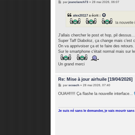
M
par
jeanclanch73
»
28 mai 2026, 06:07
e
s
s
alex20117
a écrit :
a
g
la nouvelle 
e
J'allais chercher le post et hop, pil dessus..
Super Taff Diaboloz, ça change mais c'est c
On va apprivoiser ça et te faire des retours.
Sur le smartphone c'était normal mais sur le 
Un grand merci
Re: Mise à jour airhuile [19/04/2026]
M
par
scoach
»
28 mai 2026, 07:40
e
s
OUAH!!!!! Ça flashe la nouvelle interface...
s
a
g
e
Je suis né sans le demander, je vais mourir sans 