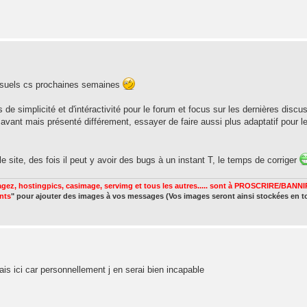
visuels cs prochaines semaines
 de simplicité et d'intéractivité pour le forum et focus sur les dernières discu
avant mais présenté différement, essayer de faire aussi plus adaptatif pour l
e site, des fois il peut y avoir des bugs à un instant T, le temps de corriger
gez, hostingpics, casimage, servimg et tous les autres..... sont à PROSCRIRE/BANNIR
ints
" pour ajouter des images à vos messages (Vos images seront ainsi stockées en t
ais ici car personnellement j en serai bien incapable