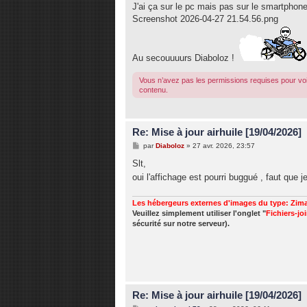
J'ai ça sur le pc mais pas sur le smartphon
a
g
Screenshot 2026-04-27 21.54.56.png
e
Au secouuuurs Diaboloz !
Vous n’avez pas les permissions requises pour voi
contenu.
Re: Mise à jour airhuile [19/04/2026]
M
par
Diaboloz
»
27 avr. 2026, 23:57
e
s
Slt,
s
oui l'affichage est pourri buggué , faut que 
a
g
e
Les hébergeurs externes d'images du type: Zima
Veuillez simplement utiliser l'onglet "
Fichiers-jo
sécurité sur notre serveur).
Re: Mise à jour airhuile [19/04/2026]