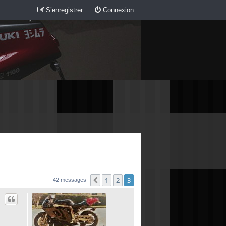
S’enregistrer
Connexion
1
2
3
Précédente
42 messages