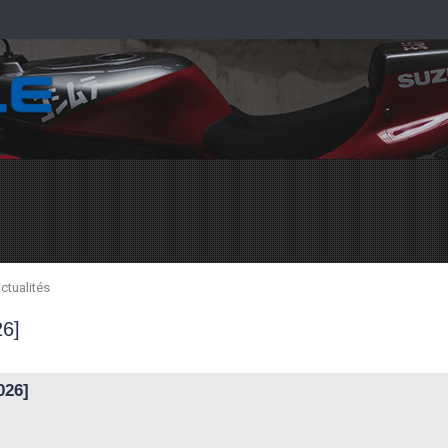
ctualités
26]
026]