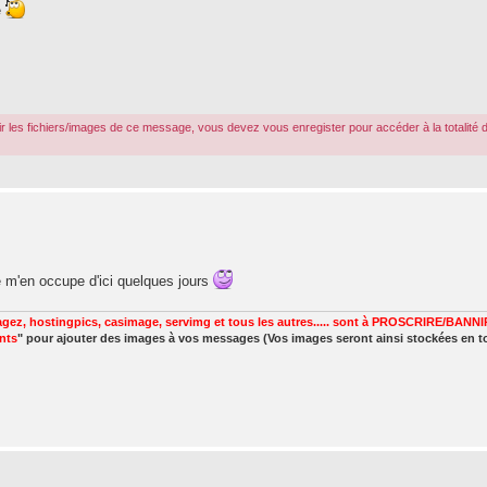
e
r les fichiers/images de ce message, vous devez vous enregister pour accéder à la totalité 
je m'en occupe d'ici quelques jours
gez, hostingpics, casimage, servimg et tous les autres..... sont à PROSCRIRE/BANNIR
ints
" pour ajouter des images à vos messages (Vos images seront ainsi stockées en t