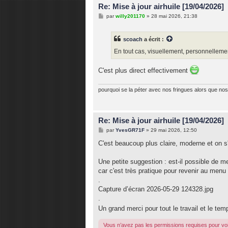
Re: Mise à jour airhuile [19/04/2026]
M
par
willy201170
»
28 mai 2026, 21:38
e
s
s
scoach
a écrit :
a
g
En tout cas, visuellement, personnellement
e
C'est plus direct effectivement
pourquoi se la péter avec nos fringues alors que nos 
Re: Mise à jour airhuile [19/04/2026]
M
par
YvesGR71F
»
29 mai 2026, 12:50
e
s
C'est beaucoup plus claire, moderne et on s
s
a
g
Une petite suggestion : est-il possible de 
e
car c'est très pratique pour revenir au menu 
.
Capture d’écran 2026-05-29 124328.jpg
.
Un grand merci pour tout le travail et le t
Vous n’avez pas les permissions requises pour voi