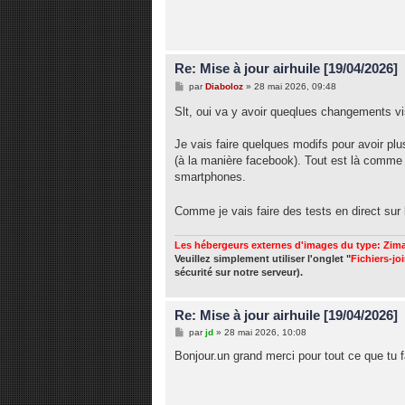
Re: Mise à jour airhuile [19/04/2026]
M
par
Diaboloz
»
28 mai 2026, 09:48
e
s
Slt, oui va y avoir queqlues changements 
s
a
g
Je vais faire quelques modifs pour avoir plus
e
(à la manière facebook). Tout est là comme 
smartphones.
Comme je vais faire des tests en direct sur l
Les hébergeurs externes d'images du type: Zima
Veuillez simplement utiliser l'onglet "
Fichiers-jo
sécurité sur notre serveur).
Re: Mise à jour airhuile [19/04/2026]
M
par
jd
»
28 mai 2026, 10:08
e
s
Bonjour.un grand merci pour tout ce que tu f
s
a
g
e