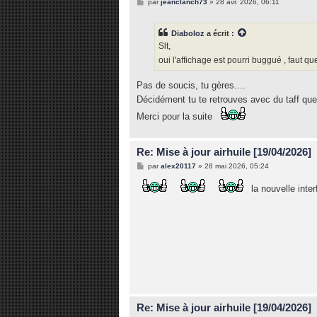
M
par
jeanclanch73
»
28 avr. 2026, 06:11
e
s
s
Diaboloz
a écrit :
a
g
Slt,
e
oui l'affichage est pourri buggué , faut q
Pas de soucis, tu gères....
Décidément tu te retrouves avec du taff qu
Merci pour la suite
Re: Mise à jour airhuile [19/04/2026]
M
par
alex20117
»
28 mai 2026, 05:24
e
s
la nouvelle inte
s
a
g
e
Re: Mise à jour airhuile [19/04/2026]