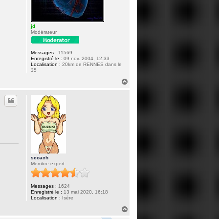
jd
Modérateur
Messages :
11569
Enregistré le :
09 nov. 2004, 12:33
Localisation :
20km de RENNES dans le
35
H
a
u
t
scoach
Membre expert
Messages :
1624
Enregistré le :
13 mai 2020, 16:18
Localisation :
Isère
H
a