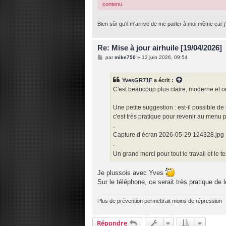
contenu.
Bien sûr qu'il m'arrive de me parler à moi même car j'
Re: Mise à jour airhuile [19/04/2026]
M
par
mike750
»
13 juin 2026, 09:54
e
s
s
YvesGR71F
a écrit :
a
g
C'est beaucoup plus claire, moderne et on
e
Une petite suggestion : est-il possible 
c'est très pratique pour revenir au menu p
.
Capture d’écran 2026-05-29 124328.jpg
.
Un grand merci pour tout le travail et le
Je plussois avec Yves
Sur le téléphone, ce serait très pratique de 
Plus de prévention permettrait moins de répression
Répondre