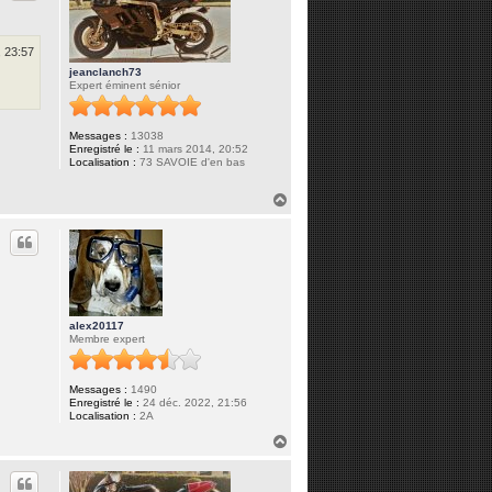
e
r
D
i
, 23:57
a
b
jeanclanch73
o
Expert éminent sénior
l
o
z
Messages :
13038
Enregistré le :
11 mars 2014, 20:52
Localisation :
73 SAVOIE d'en bas
H
a
u
t
alex20117
Membre expert
Messages :
1490
Enregistré le :
24 déc. 2022, 21:56
Localisation :
2A
H
a
u
t