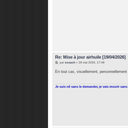
Re: Mise à jour airhuile [19/04/2026]
M
par
scoach
»
28 mai 2026, 17:48
e
s
En tout cas, visuellement, personnellement j
s
a
g
e
Je suis né sans le demander, je vais mourir sans 