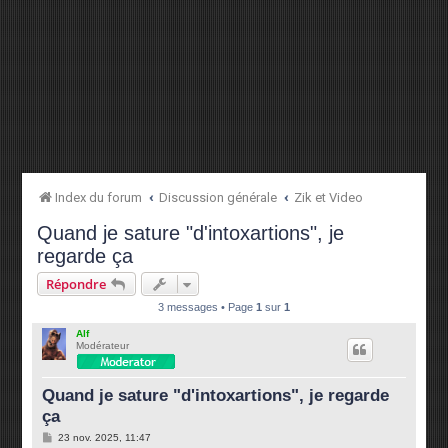
Index du forum
Discussion générale
Zik et Video
Quand je sature "d'intoxartions", je
regarde ça
Répondre
3 messages • Page
1
sur
1
Alf
Modérateur
Quand je sature "d'intoxartions", je regarde
ça
M
23 nov. 2025, 11:47