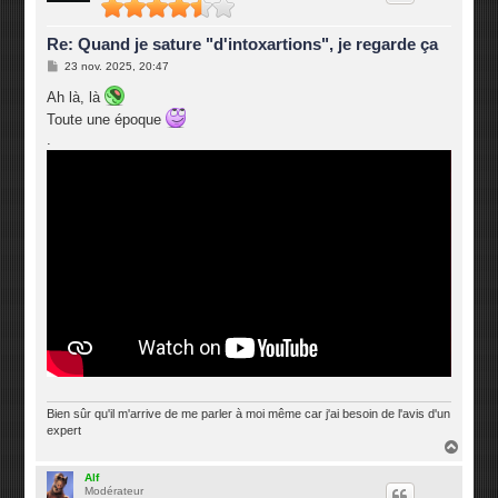
Re: Quand je sature "d'intoxartions", je regarde ça
M
23 nov. 2025, 20:47
e
s
Ah là, là
s
Toute une époque
a
g
.
e
Bien sûr qu'il m'arrive de me parler à moi même car j'ai besoin de l'avis d'un
expert
H
a
u
Alf
Modérateur
t