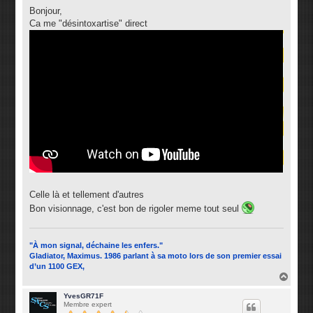
e
s
Bonjour,
s
Ca me "désintoxartise" direct
a
g
e
Celle là et tellement d'autres
Bon visionnage, c'est bon de rigoler meme tout seul
"À mon signal, déchaine les enfers."
Gladiator, Maximus. 1986 parlant à sa moto lors de son premier essai
d’un 1100 GEX,
H
a
u
YvesGR71F
Membre expert
t