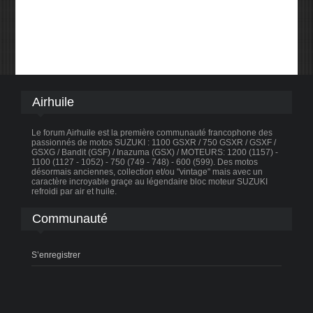
Airhuile
Le forum Airhuile est la première communauté francophone des
passionnés de motos SUZUKI : 1100 GSXR / 750 GSXR / GSXF /
GSXG / Bandit (GSF) / Inazuma (GSX) / MOTEURS: 1200 (1157) -
1100 (1127 - 1052) - 750 (749 - 748) - 600 (599). Des motos
désormais anciennes, collection et/ou "vintage" mais avec un
caractère incroyable graçe au légendaire bloc moteur SUZUKI
refroidi par air et huile.
Communauté
S’enregistrer