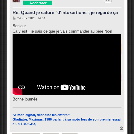
Re: Quand je sature "d'intoxartions", je regarde ça
M
24 nov. 2025, 14:54
e
s
Bonjour,
s
Ca y est , je sais ce que je vais commander au père Noël
a
g
e
Bonne journée
"À mon signal, déchaine les enfers."
Gladiator, Maximus. 1986 parlant à sa moto lors de son premier essai
d’un 1100 GEX,
H
a