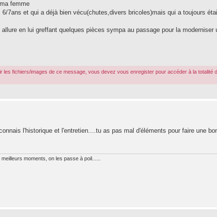
de ma femme
 6/7ans et qui a déjà bien vécu(chutes,divers bricoles)mais qui a toujours étai
le allure en lui greffant quelques pièces sympa au passage pour la moderniser
r les fichiers/images de ce message, vous devez vous enregister pour accéder à la totalité 
onnais l'historique et l'entretien....tu as pas mal d'éléments pour faire une b
meilleurs moments, on les passe à poil......