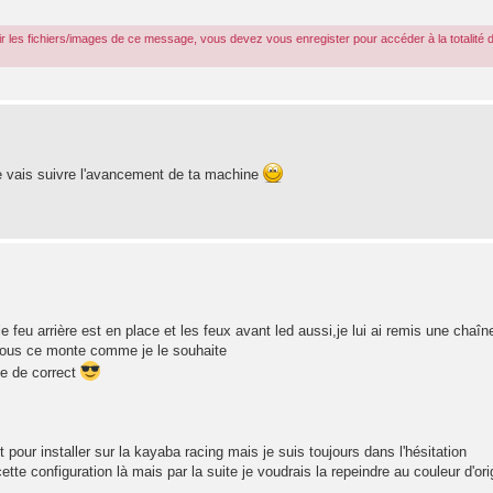
r les fichiers/images de ce message, vous devez vous enregister pour accéder à la totalité 
e vais suivre l'avancement de ta machine
,le feu arrière est en place et les feux avant led aussi,je lui ai remis une chaîn
i tous ce monte comme je le souhaite
e de correct
pour installer sur la kayaba racing mais je suis toujours dans l'hésitation
te configuration là mais par la suite je voudrais la repeindre au couleur d'ori