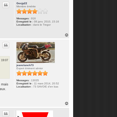
u
Gexjp22
t
Membre émérite
Messages :
916
Enregistré le :
08 janv. 2010, 15:16
Localisation :
dans le Tregor
H
a
u
t
, 19:07
jeanclanch73
Expert éminent sénior
Messages :
13035
Enregistré le :
11 mars 2014, 20:52
s mais
Localisation :
73 SAVOIE d'en bas
ieux.
H
a
u
t