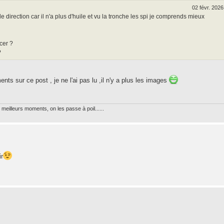
02 févr. 2026
e direction car il n'a plus d'huile et vu la tronche les spi je comprends mieux
cer ?
?
ts sur ce post , je ne l'ai pas lu ,il n'y a plus les images
meilleurs moments, on les passe à poil......
ir