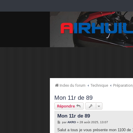
Index du forum
Technique
Préparation
Mon 11r de 89
Répondre
Mon 11r de 89
M
par
AKRO
»
28 août 2025, 13:07
e
s
Salut a tous je vous présente mon 1100 de
s