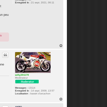
Enregistré le :
21 sept. 2021, 06:11
t
 un peu
du
H
a
u
t
onne
willy201170
Modérateur
Messages :
13114
Enregistré le :
14 sept. 2009, 13:57
Localisation :
bassin d'arcachon
H
a
u
AKRO