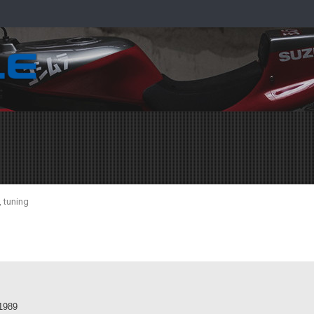
, tuning
 1989