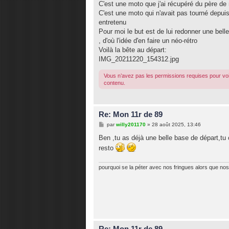
C'est une moto que j'ai récupéré du père 
a
g
C'est une moto qui n'avait pas tourné depuis
e
entretenu
Pour moi le but est de lui redonner une bel
, d'où l'idée d'en faire un néo-rétro
Voilà la bête au départ:
IMG_20211220_154312.jpg
Vous n’avez pas les permissions requises pour voi
contenu.
Re: Mon 11r de 89
M
par
willy201170
»
28 août 2025, 13:46
e
s
Ben ,tu as déjà une belle base de départ,tu c
s
resto
a
g
e
pourquoi se la péter avec nos fringues alors que nos 
Re: Mon 11r de 89