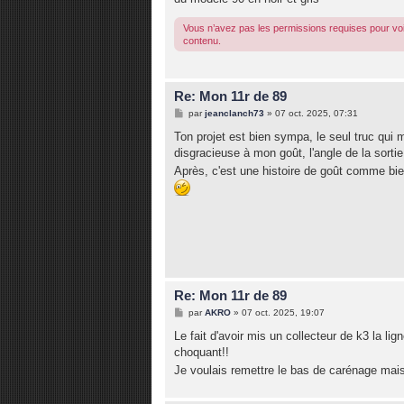
Vous n’avez pas les permissions requises pour voi
contenu.
Re: Mon 11r de 89
M
par
jeanclanch73
»
07 oct. 2025, 07:31
e
s
Ton projet est bien sympa, le seul truc qui m
s
disgracieuse à mon goût, l'angle de la sortie
a
g
Après, c'est une histoire de goût comme bi
e
Re: Mon 11r de 89
M
par
AKRO
»
07 oct. 2025, 19:07
e
s
Le fait d'avoir mis un collecteur de k3 la 
s
choquant!!
a
g
Je voulais remettre le bas de carénage mais
e