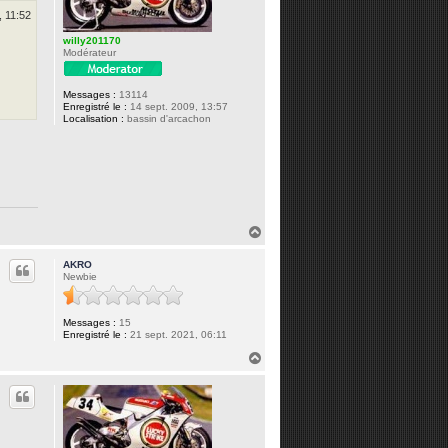
, 11:52
willy201170
Modérateur
Messages :
13114
Enregistré le :
14 sept. 2009, 13:57
Localisation :
bassin d'arcachon
H
a
u
AKRO
t
Newbie
Messages :
15
Enregistré le :
21 sept. 2021, 06:11
H
a
u
t