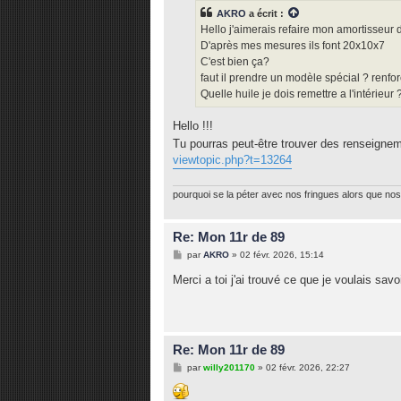
s
AKRO
a écrit :
a
g
Hello j'aimerais refaire mon amortisseur d
e
D'après mes mesures ils font 20x10x7
C'est bien ça?
faut il prendre un modèle spécial ? renfor
Quelle huile je dois remettre a l'intérieur 
Hello !!!
Tu pourras peut-être trouver des renseignemen
viewtopic.php?t=13264
pourquoi se la péter avec nos fringues alors que nos 
Re: Mon 11r de 89
M
par
AKRO
»
02 févr. 2026, 15:14
e
s
Merci a toi j'ai trouvé ce que je voulais savo
s
a
g
e
Re: Mon 11r de 89
M
par
willy201170
»
02 févr. 2026, 22:27
e
s
s