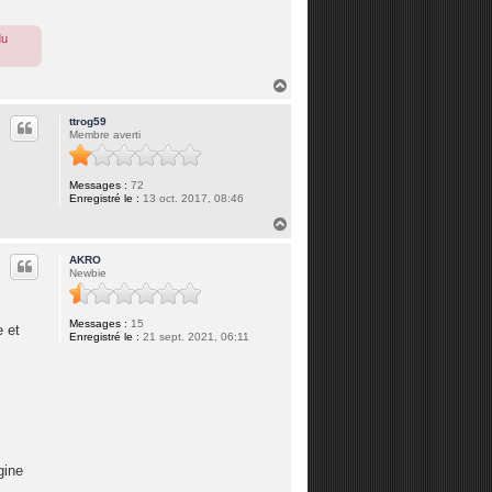
du
H
a
u
ttrog59
t
Membre averti
Messages :
72
Enregistré le :
13 oct. 2017, 08:46
H
a
u
AKRO
t
Newbie
Messages :
15
e et
Enregistré le :
21 sept. 2021, 06:11
gine