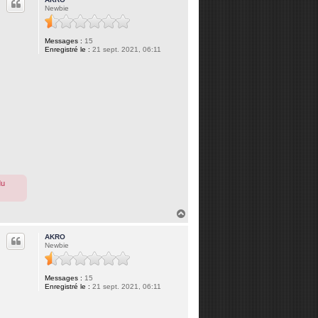
t
Newbie
Messages :
15
Enregistré le :
21 sept. 2021, 06:11
du
H
a
u
AKRO
t
Newbie
Messages :
15
Enregistré le :
21 sept. 2021, 06:11