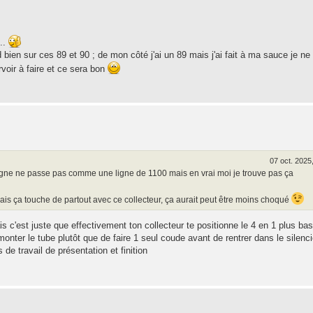
...
nd bien sur ces 89 et 90 ; de mon côté j'ai un 89 mais j'ai fait à ma sauce je ne
rvoir à faire et ce sera bon
07 oct. 2025
a ligne ne passe pas comme une ligne de 1100 mais en vrai moi je trouve pas ça
ais ça touche de partout avec ce collecteur, ça aurait peut être moins choqué
is c'est juste que effectivement ton collecteur te positionne le 4 en 1 plus ba
monter le tube plutôt que de faire 1 seul coude avant de rentrer dans le silenc
e travail de présentation et finition