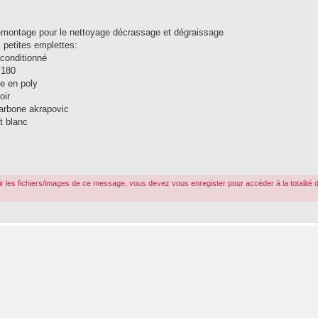
démontage pour le nettoyage décrassage et dégraissage
 petites emplettes:
conditionné
 180
ue en poly
oir
carbone akrapovic
t blanc
r les fichiers/images de ce message, vous devez vous enregister pour accéder à la totalité 