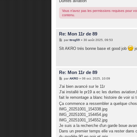
Durites aviation
Vous n’avez pas les permissions requises pour voi
contenu.
Re: Mon 11r de 89
M
par
ttrog59
»
30 août 2025, 09:53
e
s
Slt AKRO trés bonne base et good job
j
s
a
g
e
Re: Mon 11r de 89
M
par
AKRO
»
06 oct. 2025, 10:09
e
s
J'ai bien avancé sur le 11r
s
J'ai installé le pr19 a ec les durites aviation
a
g
fait le remontage a blanc histoire de voir s
e
Ça commence a ressembler a quelque chos
IMG_20251001_154338.jpg
IMG_20251001_154454.jpg
IMG_20251001_154552.jpg
Je suis a la recherche d'un garde boue avant 
Dans un premier temps elle va rester dans cet
du modèle 90 en noir et gris