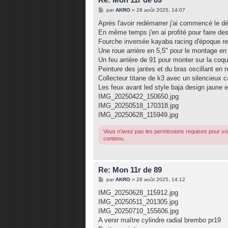
M
par
AKRO
»
28 août 2025, 14:07
e
s
Après l'avoir redémarrer j'ai commencé le 
s
En même temps j'en ai profité pour faire des
a
g
Fourche inversée kayaba racing d'époque re
e
Une roue arrière en 5,5" pour le montage en
Un feu arrière de 91 pour monter sur la coq
Peinture des jantes et du bras oscillant en n
Collecteur titane de k3 avec un silencieux 
Les feux avant led style baja design jaune e
IMG_20250422_150650.jpg
IMG_20250518_170318.jpg
IMG_20250628_115949.jpg
Vous n’avez pas les permissions requises pour voi
contenu.
Re: Mon 11r de 89
M
par
AKRO
»
28 août 2025, 14:12
e
s
IMG_20250628_115912.jpg
s
IMG_20250511_201305.jpg
a
g
IMG_20250710_155606.jpg
e
A venir maître cylindre radial brembo pr19