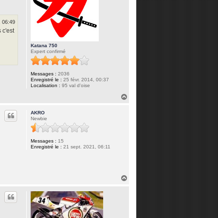
, 06:49
 c'est
Katana 750
Expert confirmé
Messages :
2036
Enregistré le :
25 févr. 2014, 00:37
Localisation :
95 val d'oise
H
a
u
AKRO
t
Newbie
Messages :
15
Enregistré le :
21 sept. 2021, 06:11
H
a
u
t