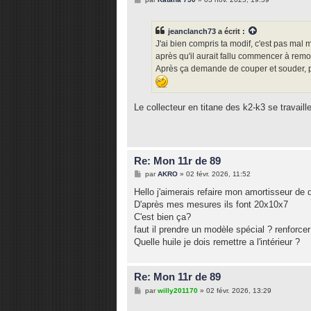
e
s
s
jeanclanch73
a écrit :
a
g
J'ai bien compris ta modif, c'est pas mal m
e
après qu'il aurait fallu commencer à remon
Après ça demande de couper et souder, plu
Le collecteur en titane des k2-k3 se travai
Re: Mon 11r de 89
M
par
AKRO
»
02 févr. 2026, 11:52
e
s
Hello j'aimerais refaire mon amortisseur de d
s
D'après mes mesures ils font 20x10x7
a
g
C'est bien ça?
e
faut il prendre un modèle spécial ? renforcer
Quelle huile je dois remettre a l'intérieur ?
Re: Mon 11r de 89
M
par
willy201170
»
02 févr. 2026, 13:29
e
s