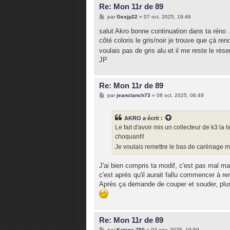
Re: Mon 11r de 89
M
par
Gexjp22
»
07 oct. 2025, 19:46
e
s
salut Akro bonne continuation dans ta réno 
s
côté coloris le gris/noir je trouve que çà re
a
g
voulais pas de gris alu et il me reste le rése
e
JP
Re: Mon 11r de 89
M
par
jeanclanch73
»
08 oct. 2025, 06:49
e
s
s
AKRO
a écrit :
a
g
Le fait d'avoir mis un collecteur de k3 l
e
choquant!!
Je voulais remettre le bas de carénage m
J'ai bien compris ta modif, c'est pas mal ma
c'est après qu'il aurait fallu commencer à re
Après ça demande de couper et souder, plus d
Re: Mon 11r de 89
M
par
Katana 750
»
03 nov. 2025, 19:59