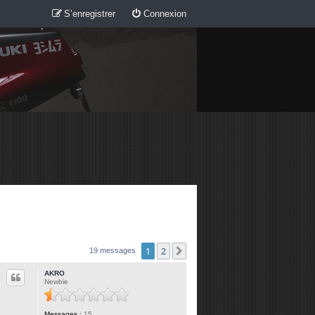
S’enregistrer
Connexion
1
2
Suivante
19 messages
AKRO
Newbie
Messages :
15