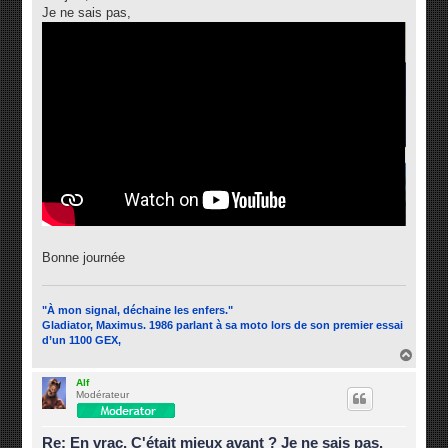
s
Je ne sais pas,
a
g
e
Bonne journée
"À mon signal, déchaine les enfers."
Gladiator, Maximus. 1986 parlant à sa moto lors de son premier essai
d’un 1100 GEX,
H
a
u
Alf
Modérateur
t
Re: En vrac, C'était mieux avant ? Je ne sais pas.