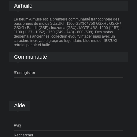
Airhuile
Le forum Airhuile est la première communauté francophone des
passionnés de motos SUZUKI : 1100 GSXR / 750 GSXR / GSXF /
GSXG / Bandit (GSF) / Inazuma (GSX) / MOTEURS: 1200 (1157) -
1100 (1127 - 1052) - 750 (749 - 748) - 600 (599). Des motos
désormais anciennes, collection et/ou "vintage" mais avec un
caractère incroyable graçe au légendaire bloc moteur SUZUKI
refroidi par air et huile.
Communauté
S’enregistrer
Aide
FAQ
Rechercher