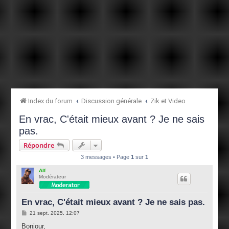
Index du forum
Discussion générale
Zik et Video
En vrac, C'était mieux avant ? Je ne sais
pas.
Répondre
3 messages • Page
1
sur
1
Alf
Modérateur
En vrac, C'était mieux avant ? Je ne sais pas.
M
21 sept. 2025, 12:07
e
s
Bonjour,