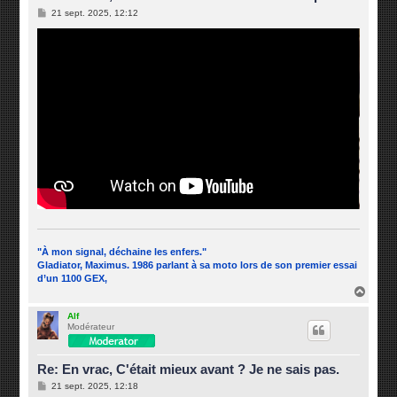
M
21 sept. 2025, 12:12
e
s
s
a
g
e
"À mon signal, déchaine les enfers."
Gladiator, Maximus. 1986 parlant à sa moto lors de son premier essai
d’un 1100 GEX,
H
a
u
Alf
Modérateur
t
Re: En vrac, C'était mieux avant ? Je ne sais pas.
M
21 sept. 2025, 12:18
e