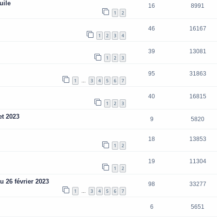
uile
16
8991
1
2
46
16167
1
2
3
4
39
13081
1
2
3
95
31863
1
3
4
5
6
7
…
40
16815
1
2
3
et 2023
9
5820
18
13853
1
2
19
11304
1
2
 26 février 2023
98
33277
1
3
4
5
6
7
…
6
5651