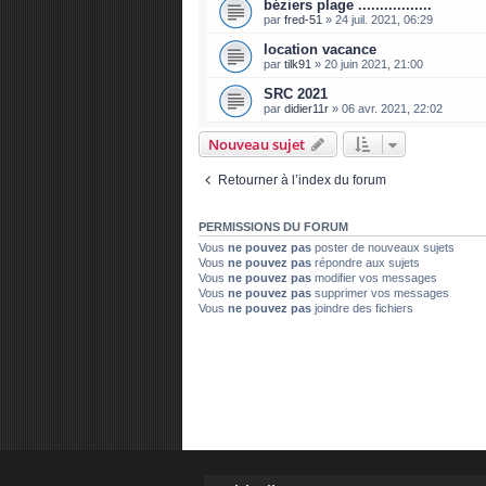
béziers plage .................
par
fred-51
»
24 juil. 2021, 06:29
location vacance
par
tilk91
»
20 juin 2021, 21:00
SRC 2021
par
didier11r
»
06 avr. 2021, 22:02
Nouveau sujet
Retourner à l’index du forum
PERMISSIONS DU FORUM
Vous
ne pouvez pas
poster de nouveaux sujets
Vous
ne pouvez pas
répondre aux sujets
Vous
ne pouvez pas
modifier vos messages
Vous
ne pouvez pas
supprimer vos messages
Vous
ne pouvez pas
joindre des fichiers