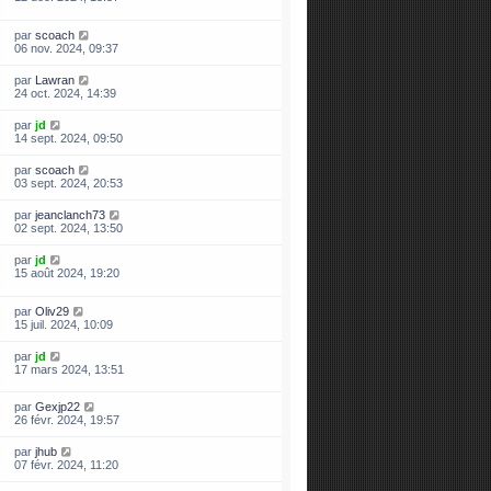
par
scoach
06 nov. 2024, 09:37
par
Lawran
24 oct. 2024, 14:39
par
jd
14 sept. 2024, 09:50
par
scoach
03 sept. 2024, 20:53
par
jeanclanch73
02 sept. 2024, 13:50
par
jd
15 août 2024, 19:20
par
Oliv29
15 juil. 2024, 10:09
par
jd
17 mars 2024, 13:51
par
Gexjp22
26 févr. 2024, 19:57
par
jhub
07 févr. 2024, 11:20