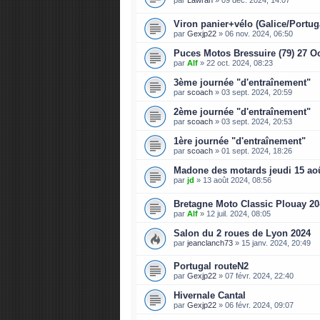
par
Lawran
»
09 déc. 2024, 14:07
Viron panier+vélo (Galice/Portug
par
Gexjp22
»
06 nov. 2024, 06:50
Puces Motos Bressuire (79) 27 Oc
par
Alf
»
22 oct. 2024, 08:23
3ème journée "d'entraînement"
par
scoach
»
03 sept. 2024, 20:59
2ème journée "d'entraînement"
par
scoach
»
03 sept. 2024, 20:53
1ère journée "d'entraînement"
par
scoach
»
01 sept. 2024, 18:26
Madone des motards jeudi 15 ao
par
jd
»
13 août 2024, 08:56
Bretagne Moto Classic Plouay 20-
par
Alf
»
12 juil. 2024, 08:05
Salon du 2 roues de Lyon 2024
par
jeanclanch73
»
15 janv. 2024, 20:49
Portugal routeN2
par
Gexjp22
»
07 févr. 2024, 22:40
Hivernale Cantal
par
Gexjp22
»
06 févr. 2024, 09:07