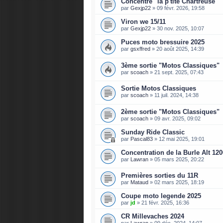
Concentre "la p'tite Chartreuse"
par
Gexjp22
»
09 févr. 2026, 19:58
Viron we 15/11
par
Gexjp22
»
30 nov. 2025, 10:07
Puces moto bressuire 2025
par
gsxffred
»
20 août 2025, 14:39
3ème sortie "Motos Classiques"
par
scoach
»
21 sept. 2025, 07:43
Sortie Motos Classiques
par
scoach
»
11 juil. 2024, 14:38
2ème sortie "Motos Classiques"
par
scoach
»
09 avr. 2025, 09:02
Sunday Ride Classic
par
Pascal83
»
12 mai 2025, 19:01
Concentration de la Burle Alt 120
par
Lawran
»
05 mars 2025, 20:22
Premières sorties du 11R
par
Mataud
»
02 mars 2025, 18:19
Coupe moto legende 2025
par
jd
»
21 févr. 2025, 16:36
CR Millevaches 2024