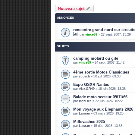
Nouveau sujet
ANNONCES
rencontre grand nord sur circuits
par
vince59
»
27 sept. 2007, 13:29
SUJETS
camping motard ou gite
par
vince59
»
24 sept. 2007, 21:42
4ème sortie Motos Classiques
par
scoach
»
30 juil. 2026, 09:33
Expo GSXR Nantes
par
Alex11R49
»
18 juin 2026, 13:38
Balade moto secteur 09/11/66
par
InazOcc
»
22 juin 2026, 10:22
Mon voyage aux Elephants 2026
par
Lawran
»
03 mars 2026, 19:25
Millevaches 2025
par
Lawran
»
15 déc. 2025, 13:33