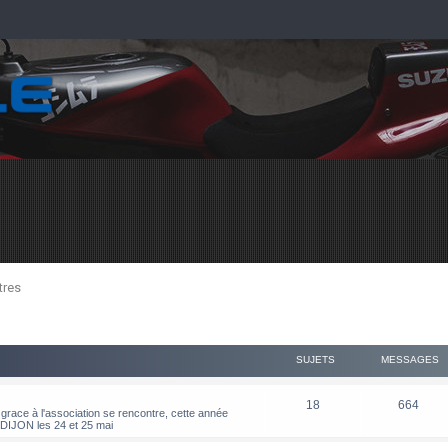
tres
SUJETS
MESSAGES
18
664
grace à l'association se rencontre, cette année
JON les 24 et 25 mai