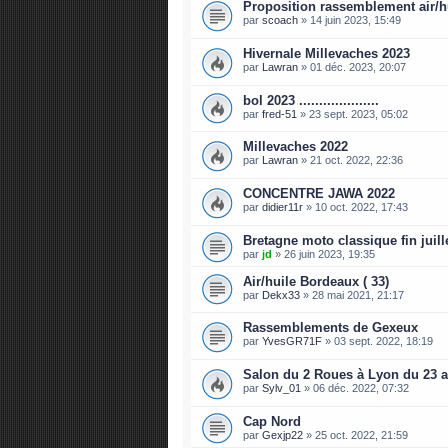
Proposition rassemblement air/h
par
scoach
»
14 juin 2023, 15:49
Hivernale Millevaches 2023
par
Lawran
»
01 déc. 2023, 20:07
bol 2023 ....................
par
fred-51
»
23 sept. 2023, 05:02
Millevaches 2022
par
Lawran
»
21 oct. 2022, 22:36
CONCENTRE JAWA 2022
par
didier11r
»
10 oct. 2022, 17:43
Bretagne moto classique fin juill
par
jd
»
26 juin 2023, 19:35
Air/huile Bordeaux ( 33)
par
Dekx33
»
28 mai 2021, 21:17
Rassemblements de Gexeux
par
YvesGR71F
»
03 sept. 2022, 18:19
Salon du 2 Roues à Lyon du 23 au
par
Sylv_01
»
06 déc. 2022, 07:32
Cap Nord
par
Gexjp22
»
25 oct. 2022, 21:59