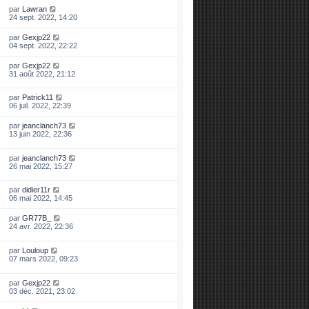
par
Lawran
24 sept. 2022, 14:20
par
Gexjp22
04 sept. 2022, 22:22
par
Gexjp22
31 août 2022, 21:12
par
Patrick11
06 juil. 2022, 22:39
par
jeanclanch73
13 juin 2022, 22:36
par
jeanclanch73
26 mai 2022, 15:27
par
didier11r
06 mai 2022, 14:45
par
GR77B_
24 avr. 2022, 22:36
par
Louloup
07 mars 2022, 09:23
par
Gexjp22
03 déc. 2021, 23:02