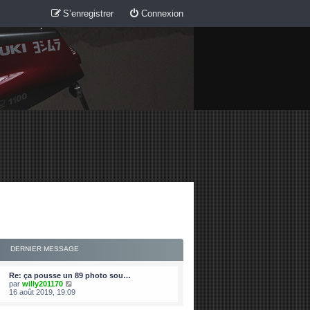
S’enregistrer
Connexion
DERNIER MESSAGE
Re: ça pousse un 89 photo sou…
V
par
willy201170
o
16 août 2019, 19:09
i
r