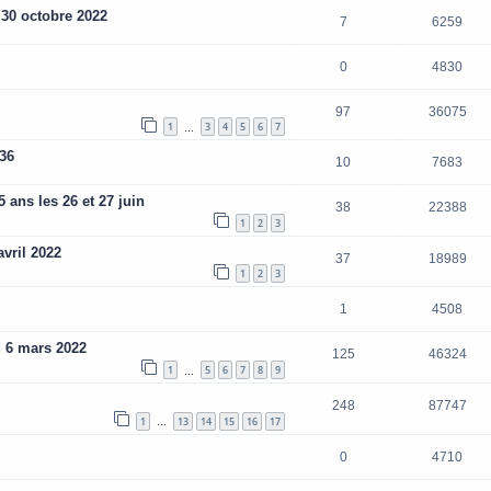
30 octobre 2022
7
6259
0
4830
97
36075
1
3
4
5
6
7
…
36
10
7683
 ans les 26 et 27 juin
38
22388
1
2
3
vril 2022
37
18989
1
2
3
1
4508
 6 mars 2022
125
46324
1
5
6
7
8
9
…
248
87747
1
13
14
15
16
17
…
0
4710