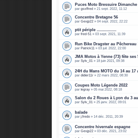
Puces Moto Bressuire Dimanche 
par
gsxffred
»
21 sept. 2022, 11:12
Concentre Bretagne 56
par
Gexjp22
»
04 sept. 2022, 22:22
ptit périple ................
par
fred-51
»
03 sept. 2021, 11:39
Run Bike Dragster au Pêchereau 
par
Patrick11
»
03 juil. 2022, 22:00
JMA Motos à Yenne (73) fête ses 5
par
Sylv_01
»
18 juin 2021, 09:38
24H du Mans MOTO du 14 au 17 a
par
didier11r
»
22 mars 2022, 08:30
Coupes Moto Légende 2022
par
legray
»
05 mai 2022, 08:18
Salon du 2 Roues à Lyon du 3 au
par
Sylv_01
»
25 janv. 2022, 09:01
balade
par
j.fredo
»
14 déc. 2011, 20:39
Concentre hivernale espagne
par
Gexjp22
»
03 déc. 2021, 23:02