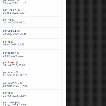
par
scoach
10 févr. 2026, 15:37
par
Gexjp22
01 déc. 2025, 10:07
par
Alf
10 nov. 2025, 08:01
par
Louloup
25 sept. 2025, 20:18
par
jd
05 juil. 2025, 12:25
par
scoach
26 juin 2025, 19:07
par
Bruno
14 mai 2025, 08:20
par
<mat>
21 mars 2025, 08:52
par
alex20117
04 mars 2025, 19:10
par
jd
21 févr. 2025, 16:36
par
Louloup
12 déc. 2024, 15:57