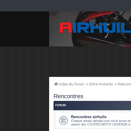
Index du forum
Entre motards
Rencon
Rencontres
FORUM
Rencontres airhuile
Chaque année airhuile.com via le forum et 
autour des COUPES MOTO LEGENDE à DI