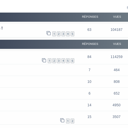
RÉPONSES
VUES
 !
63
104187
1
2
3
4
5
RÉPONSES
VUES
84
114259
1
2
3
4
5
6
7
464
10
808
6
652
14
4950
15
3507
1
2