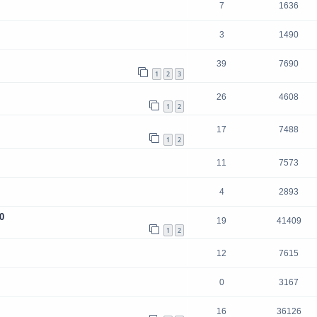
7
1636
3
1490
39
7690
1
2
3
26
4608
1
2
17
7488
1
2
11
7573
4
2893
0
19
41409
1
2
12
7615
0
3167
16
36126