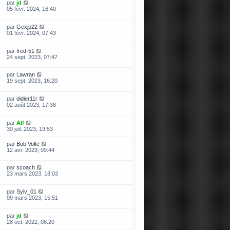
par
jd
05 févr. 2024, 16:40
par
Gexjp22
01 févr. 2024, 07:43
par
fred-51
24 sept. 2023, 07:47
par
Lawran
19 sept. 2023, 16:20
par
didier11r
02 août 2023, 17:38
par
Alf
30 juil. 2023, 19:53
par
Bob Volte
12 avr. 2023, 09:44
par
scoach
23 mars 2023, 18:03
par
Sylv_01
09 mars 2023, 15:51
par
jd
28 oct. 2022, 08:20