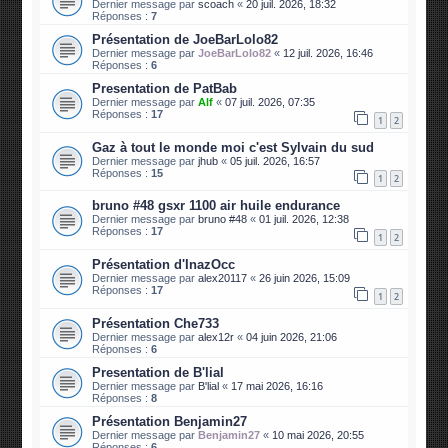
Dernier message par
scoach
«
20 juil. 2026, 18:32
Réponses :
7
Présentation de JoeBarLolo82
Dernier message par
JoeBarLolo82
«
12 juil. 2026, 16:46
Réponses :
6
Presentation de PatBab
Dernier message par
Alf
«
07 juil. 2026, 07:35
Réponses :
17
1
2
Gaz à tout le monde moi c'est Sylvain du sud
Dernier message par
jhub
«
05 juil. 2026, 16:57
Réponses :
15
1
2
bruno #48 gsxr 1100 air huile endurance
Dernier message par
bruno #48
«
01 juil. 2026, 12:38
Réponses :
17
1
2
Présentation d'InazOcc
Dernier message par
alex20117
«
26 juin 2026, 15:09
Réponses :
17
1
2
Présentation Che733
Dernier message par
alex12r
«
04 juin 2026, 21:06
Réponses :
6
Presentation de B'lial
Dernier message par
B'lial
«
17 mai 2026, 16:16
Réponses :
8
Présentation Benjamin27
Dernier message par
Benjamin27
«
10 mai 2026, 20:55
Réponses :
6