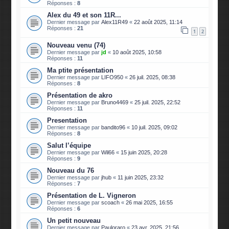
Réponses :
8
Alex du 49 et son 11R...
Dernier message par
Alex11R49
«
22 août 2025, 11:14
Réponses :
21
1
2
Nouveau venu (74)
Dernier message par
jd
«
10 août 2025, 10:58
Réponses :
11
Ma ptite présentation
Dernier message par
LIFO950
«
26 juil. 2025, 08:38
Réponses :
8
Présentation de akro
Dernier message par
Bruno4469
«
25 juil. 2025, 22:52
Réponses :
11
Presentation
Dernier message par
bandito96
«
10 juil. 2025, 09:02
Réponses :
8
Salut l’équipe
Dernier message par
Wil66
«
15 juin 2025, 20:28
Réponses :
9
Nouveau du 76
Dernier message par
jhub
«
11 juin 2025, 23:32
Réponses :
7
Présentation de L. Vigneron
Dernier message par
scoach
«
26 mai 2025, 16:55
Réponses :
6
Un petit nouveau
Dernier message par
Pauloraro
«
23 avr. 2025, 21:56