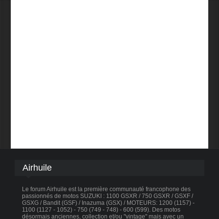
Airhuile
Le forum Airhuile est la première communauté francophone des
passionnés de motos SUZUKI : 1100 GSXR / 750 GSXR / GSXF /
GSXG / Bandit (GSF) / Inazuma (GSX) / MOTEURS: 1200 (1157) -
1100 (1127 - 1052) - 750 (749 - 748) - 600 (599). Des motos
désormais anciennes, collection et/ou "vintage" mais avec un