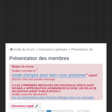
Index du forum
Discussion générale
Présentation des membres
Présentation des membres
Règles du forum
"
Veuillez consulter le
mode d'emploi pour bien vous présenter
"
AVANT
d'écrire votre tout premier message
/!\ LES 3 PREMIERS MESSAGES DES NOUVEAUX VENUS SONT
SOUMIS A APPROBATION (ADMIN/MODOS) DONC UN DELAI DE
VALIDATION AVANT PUBLICATION /!\
Veuillez aussi lire absolument
nos recommandations pour l'insertion d'images dans vos messages
.
Nouveau sujet