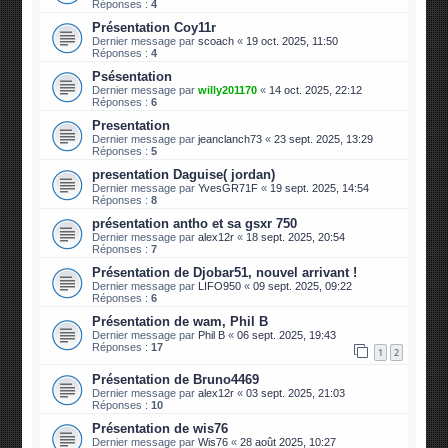
Réponses :
4
Présentation Coy11r
Dernier message par
scoach
«
19 oct. 2025, 11:50
Réponses :
4
Psésentation
Dernier message par
willy201170
«
14 oct. 2025, 22:12
Réponses :
6
Presentation
Dernier message par
jeanclanch73
«
23 sept. 2025, 13:29
Réponses :
5
presentation Daguise( jordan)
Dernier message par
YvesGR71F
«
19 sept. 2025, 14:54
Réponses :
8
présentation antho et sa gsxr 750
Dernier message par
alex12r
«
18 sept. 2025, 20:54
Réponses :
7
Présentation de Djobar51, nouvel arrivant !
Dernier message par
LIFO950
«
09 sept. 2025, 09:22
Réponses :
6
Présentation de wam, Phil B
Dernier message par
Phil B
«
06 sept. 2025, 19:43
Réponses :
17
1
2
Présentation de Bruno4469
Dernier message par
alex12r
«
03 sept. 2025, 21:03
Réponses :
10
Présentation de wis76
Dernier message par
Wis76
«
28 août 2025, 10:27