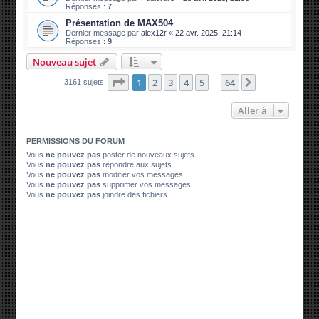
Réponses :
7
Présentation de MAX504
Dernier message par
alex12r
«
22 avr. 2025, 21:14
Réponses :
9
Nouveau sujet
Page
1
sur
64
1
2
3
4
5
64
Suivante
3161 sujets
…
Aller à
PERMISSIONS DU FORUM
Vous
ne pouvez pas
poster de nouveaux sujets
Vous
ne pouvez pas
répondre aux sujets
Vous
ne pouvez pas
modifier vos messages
Vous
ne pouvez pas
supprimer vos messages
Vous
ne pouvez pas
joindre des fichiers