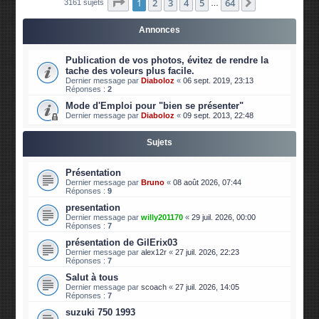
Page
1
sur
64
1
2
3
4
5
64
Suivante
3161 sujets
…
Annonces
Publication de vos photos, évitez de rendre la
tache des voleurs plus facile.
Dernier message par
Diaboloz
«
06 sept. 2019, 23:13
Réponses :
2
Mode d'Emploi pour "bien se présenter"
Dernier message par
Diaboloz
«
09 sept. 2013, 22:48
Sujets
Présentation
Dernier message par
Bruno
«
08 août 2026, 07:44
Réponses :
9
presentation
Dernier message par
willy201170
«
29 juil. 2026, 00:00
Réponses :
7
présentation de GilErix03
Dernier message par
alex12r
«
27 juil. 2026, 22:23
Réponses :
7
Salut à tous
Dernier message par
scoach
«
27 juil. 2026, 14:05
Réponses :
7
suzuki 750 1993