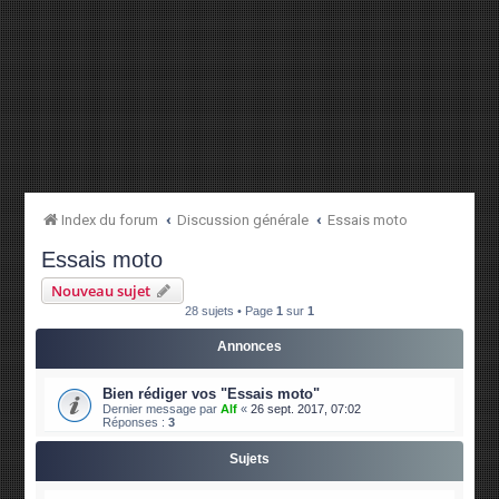
Index du forum
Discussion générale
Essais moto
Essais moto
Nouveau sujet
28 sujets • Page
1
sur
1
Annonces
Bien rédiger vos "Essais moto"
Dernier message par
Alf
«
26 sept. 2017, 07:02
Réponses :
3
Sujets