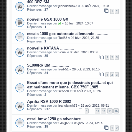
400 DRZ SM
Dernier message par
jeanclanch73
«
02 août 2024, 19:28
Réponses :
27
1
2
nouvelle GSX 1000 GX
Dernier message par
jd
«
16 févr. 2024, 13:07
Réponses :
1
essais 1000 gex autoroute allemande ...........
Dernier message par
Ted68
«
04 févr. 2024, 21:35
Réponses :
1
nouvelle KATANA ............
Dernier message par
Scual
«
06 déc. 2023, 03:36
Réponses :
35
1
2
3
S1000RR BM ...............
Dernier message par
fred-51
«
29 oct. 2023, 10:15
Réponses :
34
1
2
3
Essai d'une moto que je dessinais petit...et qui
est maintenant mienne. CBX 750F 1985
Dernier message par
scoach
«
30 août 2023, 16:26
Réponses :
2
Aprilia RSV 1000 R 2002
Dernier message par
jeanclanch73
«
15 août 2023, 08:51
Réponses :
237
1
13
14
15
16
…
essai bmw 1250 gs adventure
Dernier message par
Gexjp22
«
06 janv. 2023, 13:14
Réponses :
15
1
2