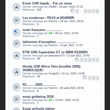
Essai 1340 hayab... Par un vieux
Dernier message par
fred59
«
29 janv. 2022, 07:31
Réponses :
113
1
5
6
7
8
…
Les modernes : RSV4 et M1000RR
Dernier message par
fred-51
«
28 nov. 2021, 08:54
Réponses :
6
moto française ................
Dernier message par
Alf
«
05 oct. 2021, 14:39
Réponses :
7
italiennes d'exception ....................
Dernier message par
fred-51
«
14 juil. 2021, 17:29
KTM 1290 Superduke GT vs BMW R1200RS
Dernier message par
jeanclanch73
«
27 juin 2021, 19:45
Réponses :
60
1
2
3
4
5
Honda 1100 Africa Twin (modèle 2020):
DIABOLIQUE!
Dernier message par
Gexjp22
«
10 oct. 2020, 14:38
Réponses :
32
1
2
3
R1.........2020..............
Dernier message par
fred-51
«
08 août 2020, 03:56
Réponses :
8
essai goldwing 2018
Dernier message par
Alf
«
13 févr. 2020, 22:53
Réponses :
7
Essai air/huile italien