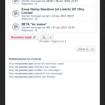
Dernier message par
lolo35
«
06 avr. 2018, 21:57
Réponses :
4
Essai Harley Davidson (of a bitch) 107 Ultra
Limited
Dernier message par
jd
«
13 nov. 2017, 08:37
Réponses :
8
BETA "toi meme"
Dernier message par
Alf
«
27 oct. 2017, 14:32
Réponses :
9
Nouveau sujet
28 sujets • Page
1
sur
1
Aller à
PERMISSIONS DU FORUM
Vous
ne pouvez pas
poster de nouveaux sujets
Vous
ne pouvez pas
répondre aux sujets
Vous
ne pouvez pas
modifier vos messages
Vous
ne pouvez pas
supprimer vos messages
Vous
ne pouvez pas
joindre des fichiers