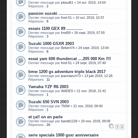
Dernier message par
joboul51
«
14 oct. 2019, 14:54
Réponses :
2
passion suzuki ................................
Dernier message par
fred-51
«
10 oct. 2019, 10:37
Réponses :
8
essais 1100 GEX 89 .............
Dernier message par
fred59
«
26 sept. 2019, 07:55
Réponses :
3
Suzuki 1000 GSXR 2003
Dernier message par
Bebert74
«
24 sept. 2019, 13:04
Réponses :
8
essai yam 600 thundercat ....205 000 Km !!!!
Dernier message par
fred-51
«
24 sept. 2019, 07:40
bmw 1200 gs adventure triple black 2017
Dernier message par
jeanclanch73
«
13 juin 2019, 12:28
Réponses :
11
Yamaha YZF R6 2003
Dernier message par
WADES
«
21 nov. 2018, 21:42
Réponses :
1
Suzuki 650 SVN 2003
Dernier message par
750W
«
21 nov. 2018, 09:00
Réponses :
1
et ça!! on en parle
Dernier message par
bandit1228
«
20 nov. 2018, 09:09
Réponses :
20
1
2
serie speciale 1000 gsxr anniversaire