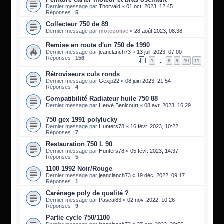
Dernier message par
Thorvald
«
01 oct. 2023, 12:45
Réponses :
5
Collecteur 750 de 89
Dernier message par
motozolive
«
28 août 2023, 08:38
Remise en route d'un 750 de 1990
Dernier message par
jeanclanch73
«
13 juil. 2023, 07:00
Réponses :
156
1
8
9
10
11
…
Rétroviseurs culs ronds
Dernier message par
Gexjp22
«
08 juin 2023, 21:54
Réponses :
4
Compatibilité Radiateur huile 750 88
Dernier message par
Hervé Benicourt
«
08 avr. 2023, 16:29
750 gex 1991 polylucky
Dernier message par
Hunters78
«
16 févr. 2023, 10:22
Réponses :
7
Restauration 750 L 90
Dernier message par
Hunters78
«
05 févr. 2023, 14:37
Réponses :
5
1100 1992 Noir/Rouge
Dernier message par
jeanclanch73
«
19 déc. 2022, 09:17
Réponses :
1
Carénage poly de qualité ?
Dernier message par
Pascal83
«
02 nov. 2022, 10:26
Réponses :
9
Partie cycle 750/1100