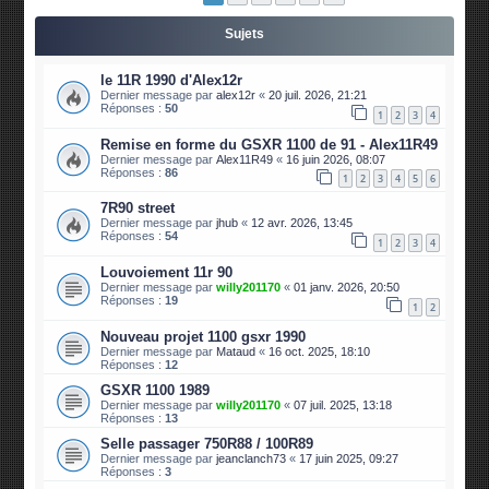
Sujets
le 11R 1990 d'Alex12r
Dernier message par
alex12r
«
20 juil. 2026, 21:21
Réponses :
50
1
2
3
4
Remise en forme du GSXR 1100 de 91 - Alex11R49
Dernier message par
Alex11R49
«
16 juin 2026, 08:07
Réponses :
86
1
2
3
4
5
6
7R90 street
Dernier message par
jhub
«
12 avr. 2026, 13:45
Réponses :
54
1
2
3
4
Louvoiement 11r 90
Dernier message par
willy201170
«
01 janv. 2026, 20:50
Réponses :
19
1
2
Nouveau projet 1100 gsxr 1990
Dernier message par
Mataud
«
16 oct. 2025, 18:10
Réponses :
12
GSXR 1100 1989
Dernier message par
willy201170
«
07 juil. 2025, 13:18
Réponses :
13
Selle passager 750R88 / 100R89
Dernier message par
jeanclanch73
«
17 juin 2025, 09:27
Réponses :
3