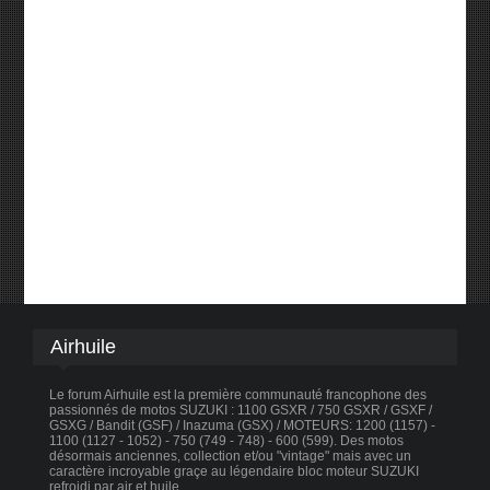
Airhuile
Le forum Airhuile est la première communauté francophone des
passionnés de motos SUZUKI : 1100 GSXR / 750 GSXR / GSXF /
GSXG / Bandit (GSF) / Inazuma (GSX) / MOTEURS: 1200 (1157) -
1100 (1127 - 1052) - 750 (749 - 748) - 600 (599). Des motos
désormais anciennes, collection et/ou "vintage" mais avec un
caractère incroyable graçe au légendaire bloc moteur SUZUKI
refroidi par air et huile.