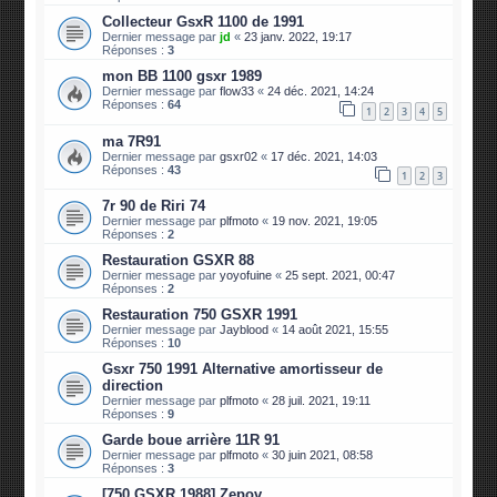
Collecteur GsxR 1100 de 1991
Dernier message par
jd
«
23 janv. 2022, 19:17
Réponses :
3
mon BB 1100 gsxr 1989
Dernier message par
flow33
«
24 déc. 2021, 14:24
Réponses :
64
1
2
3
4
5
ma 7R91
Dernier message par
gsxr02
«
17 déc. 2021, 14:03
Réponses :
43
1
2
3
7r 90 de Riri 74
Dernier message par
plfmoto
«
19 nov. 2021, 19:05
Réponses :
2
Restauration GSXR 88
Dernier message par
yoyofuine
«
25 sept. 2021, 00:47
Réponses :
2
Restauration 750 GSXR 1991
Dernier message par
Jayblood
«
14 août 2021, 15:55
Réponses :
10
Gsxr 750 1991 Alternative amortisseur de
direction
Dernier message par
plfmoto
«
28 juil. 2021, 19:11
Réponses :
9
Garde boue arrière 11R 91
Dernier message par
plfmoto
«
30 juin 2021, 08:58
Réponses :
3
[750 GSXR 1988] Zepov