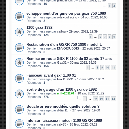
Dernier message par
jeanclanch73
«
27 oct. 2022, 20:56
Réponses :
16
1
2
echappement d'origine ou pas gsxr 750 1989
Dernier message par
oldskoolracing
«
04 oct. 2022, 10:05
Réponses :
3
1100 gsxr 1992
Dernier message par
caillou
«
29 sept. 2022, 12:39
Réponses :
124
1
6
7
8
9
…
Restauration d'un GSXR 750 1990 model L
Dernier message par
ENVOIDUBOIS
«
22 août 2022, 20:37
Réponses :
5
Remise en route GSX-R 1100 de 92 après 17 ans
Dernier message par
Gsx31
«
30 mai 2022, 18:33
Réponses :
154
1
8
9
10
11
…
Faisceau avant gsxr 1100 91
Dernier message par
Fox1100r91
«
17 avr. 2022, 18:32
Réponses :
1
sortie de garage d'un 1100 gsxr de 1992
Dernier message par
willy201170
«
10 avr. 2022, 21:22
Réponses :
776
1
49
50
51
52
…
Boucle arrière modifée, quelle solution ?
Dernier message par
didier11r
«
27 févr. 2022, 19:00
Réponses :
5
Info sur faisceaux moteur 1100 GSXR 1989
Dernier message par
caly78
«
18 févr. 2022, 09:22
Réponses :
5