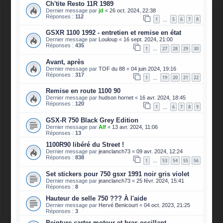
Ch'tite Resto 11R 1989
Dernier message par
jd
«
26 oct. 2024, 22:38
Réponses :
112
1
5
6
7
8
…
GSXR 1100 1992 - entretien et remise en état
Dernier message par
Louloup
«
16 sept. 2024, 21:00
Réponses :
435
1
27
28
29
30
…
Avant, après
Dernier message par
TOF du 88
«
04 juin 2024, 19:16
Réponses :
317
1
19
20
21
22
…
Remise en route 1100 90
Dernier message par
hudson hornet
«
16 avr. 2024, 18:45
Réponses :
120
1
6
7
8
9
…
GSX-R 750 Black Grey Edition
Dernier message par
Alf
«
13 avr. 2024, 11:06
Réponses :
13
1100R90 libéré du Street !
Dernier message par
jeanclanch73
«
09 avr. 2024, 12:24
Réponses :
838
1
53
54
55
56
…
Set stickers pour 750 gsxr 1991 noir gris violet
Dernier message par
jeanclanch73
«
25 févr. 2024, 15:41
Réponses :
8
Hauteur de selle 750 ??? À l'aide
Dernier message par
Hervé Benicourt
«
04 oct. 2023, 21:25
Réponses :
3
Peinture carter moteur et bras oscillant