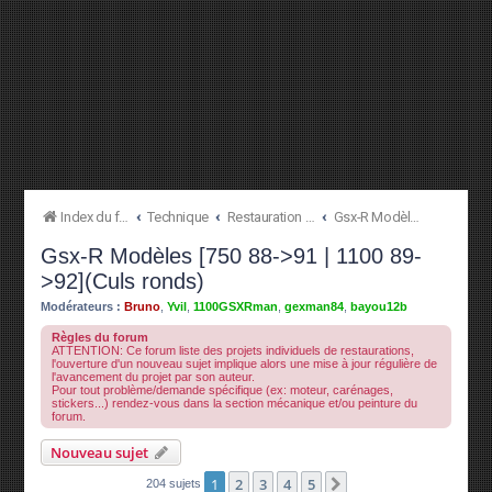
Index du forum
Technique
Restauration à l'origine
Gsx-R Modèles [750 88->91 | 1100 89->92](Culs ronds)
Gsx-R Modèles [750 88->91 | 1100 89-
>92](Culs ronds)
Modérateurs :
Bruno
,
Yvil
,
1100GSXRman
,
gexman84
,
bayou12b
Règles du forum
ATTENTION: Ce forum liste des projets individuels de restaurations,
l'ouverture d'un nouveau sujet implique alors une mise à jour régulière de
l'avancement du projet par son auteur.
Pour tout problème/demande spécifique (ex: moteur, carénages,
stickers...) rendez-vous dans la section mécanique et/ou peinture du
forum.
Nouveau sujet
1
2
3
4
5
Suivante
204 sujets