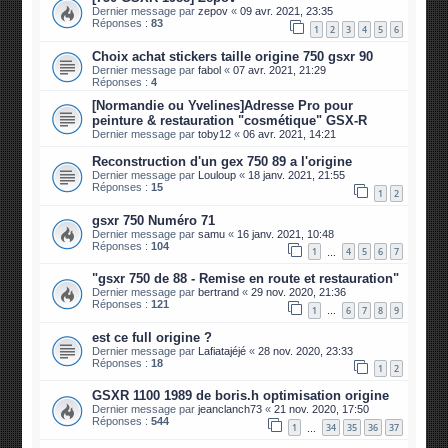
Dernier message par
zepov
«
09 avr. 2021, 23:35
Réponses :
83
1
2
3
4
5
6
Choix achat stickers taille origine 750 gsxr 90
Dernier message par
fabol
«
07 avr. 2021, 21:29
Réponses :
4
[Normandie ou Yvelines]Adresse Pro pour
peinture & restauration "cosmétique" GSX-R
Dernier message par
toby12
«
06 avr. 2021, 14:21
Reconstruction d'un gex 750 89 a l'origine
Dernier message par
Louloup
«
18 janv. 2021, 21:55
Réponses :
15
1
2
gsxr 750 Numéro 71
Dernier message par
samu
«
16 janv. 2021, 10:48
Réponses :
104
1
4
5
6
7
…
"gsxr 750 de 88 - Remise en route et restauration"
Dernier message par
bertrand
«
29 nov. 2020, 21:36
Réponses :
121
1
6
7
8
9
…
est ce full origine ?
Dernier message par
Lafiatajéjé
«
28 nov. 2020, 23:33
Réponses :
18
1
2
GSXR 1100 1989 de boris.h optimisation origine
Dernier message par
jeanclanch73
«
21 nov. 2020, 17:50
Réponses :
544
1
34
35
36
37
…