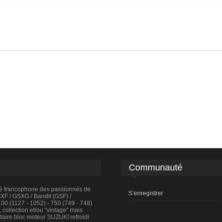
Communauté
té francophone des passionnés de
S’enregistrer
F / GSXG / Bandit (GSF) /
0 (1127 - 1052) - 750 (749 - 748)
collection et/ou "vintage" mais
daire bloc moteur SUZUKI refroidi