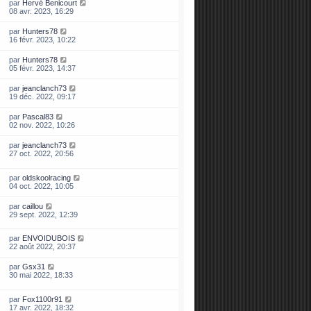
par
Hervé Benicourt
08 avr. 2023, 16:29
par
Hunters78
16 févr. 2023, 10:22
par
Hunters78
05 févr. 2023, 14:37
par
jeanclanch73
19 déc. 2022, 09:17
par
Pascal83
02 nov. 2022, 10:26
par
jeanclanch73
27 oct. 2022, 20:56
par
oldskoolracing
04 oct. 2022, 10:05
par
caillou
29 sept. 2022, 12:39
par
ENVOIDUBOIS
22 août 2022, 20:37
par
Gsx31
30 mai 2022, 18:33
par
Fox1100r91
17 avr. 2022, 18:32