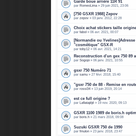
Garde boue arrière 11R 91
par
RomeoLima
»
29 juin 2021, 23:06
[750 GSXR 1988] Zepov
par
zepov
»
03 janv. 2012, 22:28
Choix achat stickers taille origin
par
fabol
»
06 avr. 2021, 00:07
[Normandie ou Yvelines]Adresse 
"cosmétique" GSX-R
par
toby12
»
06 avr. 2021, 14:21
Reconstruction d'un gex 750 89 a 
par
Sogopi
»
06 janv. 2021, 10:55
gsxr 750 Numéro 71
par
samu
»
27 févr. 2018, 15:40
"gsxr 750 de 88 - Remise en route
par
rossi34
»
13 juin 2019, 20:14
est ce full origine ?
par
Lafiatajéjé
»
19 nov. 2020, 09:13
GSXR 1100 1989 de boris.h optim
par
boris.h
»
21 mars 2018, 09:08
Suzuki GSXR 750 de 1990
par
fmulon
»
23 janv. 2018, 23:47