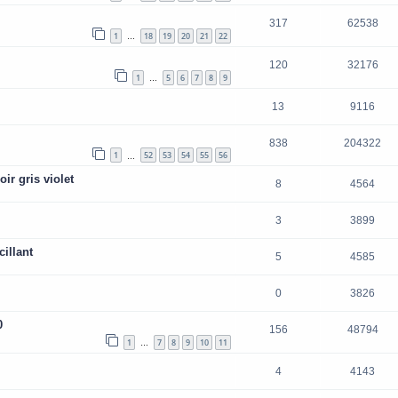
317
62538
1
18
19
20
21
22
…
120
32176
1
5
6
7
8
9
…
13
9116
838
204322
1
52
53
54
55
56
…
ir gris violet
8
4564
3
3899
cillant
5
4585
0
3826
0
156
48794
1
7
8
9
10
11
…
4
4143