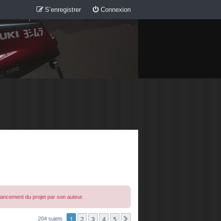
S’enregistrer
Connexion
avancement du projet par son auteur.
1
2
3
4
5
Suivante
204 sujets