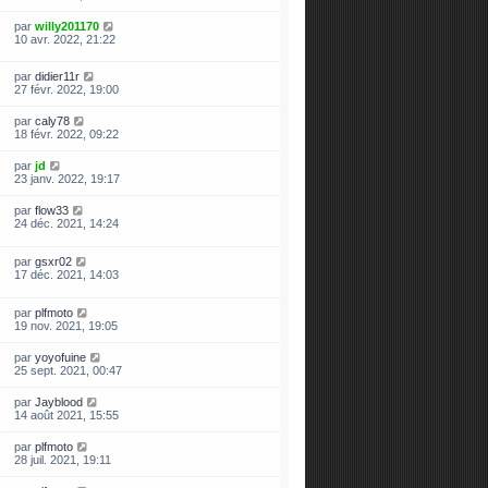
par
willy201170
10 avr. 2022, 21:22
par
didier11r
27 févr. 2022, 19:00
par
caly78
18 févr. 2022, 09:22
par
jd
23 janv. 2022, 19:17
par
flow33
24 déc. 2021, 14:24
par
gsxr02
17 déc. 2021, 14:03
par
plfmoto
19 nov. 2021, 19:05
par
yoyofuine
25 sept. 2021, 00:47
par
Jayblood
14 août 2021, 15:55
par
plfmoto
28 juil. 2021, 19:11