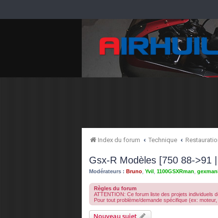
Index du forum
Technique
Restauration
Gsx-R Modèles [750 88->91 |
Modérateurs :
Bruno
,
Yvil
,
1100GSXRman
,
gexman
Règles du forum
ATTENTION: Ce forum liste des projets individuels de
Pour tout problème/demande spécifique (ex: moteur, 
Nouveau sujet