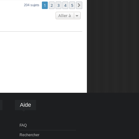
1
2
3
4
5
Suivante
204 sujets
Aller à
Aide
FAQ
Rechercher