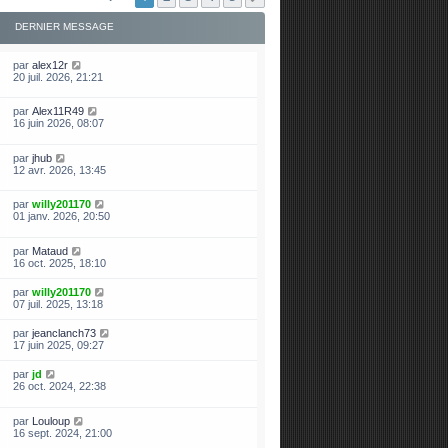
DERNIER MESSAGE
par
alex12r
20 juil. 2026, 21:21
par
Alex11R49
16 juin 2026, 08:07
par
jhub
12 avr. 2026, 13:45
par
willy201170
01 janv. 2026, 20:50
par
Mataud
16 oct. 2025, 18:10
par
willy201170
07 juil. 2025, 13:18
par
jeanclanch73
17 juin 2025, 09:27
par
jd
26 oct. 2024, 22:38
par
Louloup
16 sept. 2024, 21:00