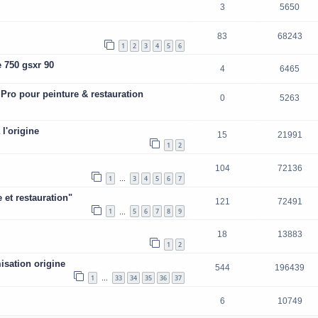
3
5650
83
68243
1
2
3
4
5
6
e 750 gsxr 90
4
6465
Pro pour peinture & restauration
0
5263
l'origine
15
21991
1
2
104
72136
1
3
4
5
6
7
…
 et restauration"
121
72491
1
5
6
7
8
9
…
18
13883
1
2
isation origine
544
196439
1
33
34
35
36
37
…
6
10749