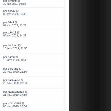
par
plfmoto
30 juin 2021, 08:58
par
zepov
09 avr. 2021, 23:35
par
fabol
07 avr. 2021, 21:29
par
toby12
06 avr. 2021, 14:21
par
Louloup
18 janv. 2021, 21:55
par
samu
16 janv. 2021, 10:48
par
bertrand
29 nov. 2020, 21:36
par
Lafiatajéjé
28 nov. 2020, 23:33
par
jeanclanch73
21 nov. 2020, 17:50
par
nikita3164
06 nov. 2020, 20:54