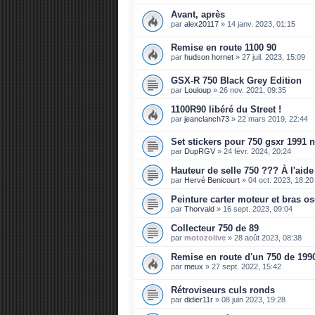
Avant, après
par
alex20117
»
14 janv. 2023, 01:15
Remise en route 1100 90
par
hudson hornet
»
27 juil. 2023, 15:09
GSX-R 750 Black Grey Edition
par
Louloup
»
26 nov. 2021, 09:35
1100R90 libéré du Street !
par
jeanclanch73
»
22 mars 2019, 22:44
Set stickers pour 750 gsxr 1991 no
par
DupRGV
»
24 févr. 2024, 20:24
Hauteur de selle 750 ??? À l'aide
par
Hervé Benicourt
»
04 oct. 2023, 18:20
Peinture carter moteur et bras os
par
Thorvald
»
16 sept. 2023, 09:04
Collecteur 750 de 89
par
motozolive
»
28 août 2023, 08:38
Remise en route d'un 750 de 199
par
meux
»
27 sept. 2022, 15:42
Rétroviseurs culs ronds
par
didier11r
»
08 juin 2023, 19:28