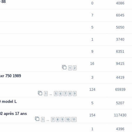
0 88
0
4086
7
6045
5
5050
1
3740
9
6351
16
9415
1
2
xr 750 1989
3
4419
124
65939
1
5
6
7
8
9
…
0 model L
5
5207
2 après 17 ans
154
117430
1
7
8
9
10
11
…
1
4396