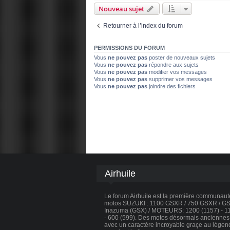
Nouveau sujet
Retourner à l’index du forum
PERMISSIONS DU FORUM
Vous
ne pouvez pas
poster de nouveaux sujets
Vous
ne pouvez pas
répondre aux sujets
Vous
ne pouvez pas
modifier vos messages
Vous
ne pouvez pas
supprimer vos messages
Vous
ne pouvez pas
joindre des fichiers
Airhuile
Le forum Airhuile est la première communau
motos SUZUKI : 1100 GSXR / 750 GSXR / GSX
Inazuma (GSX) / MOTEURS: 1200 (1157) - 110
- 600 (599). Des motos désormais anciennes, 
avec un caractère incroyable graçe au légen