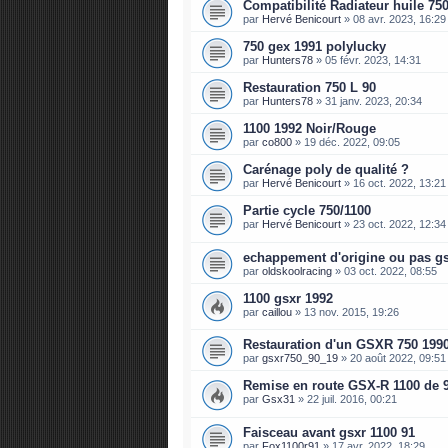
Compatibilité Radiateur huile 75
par
Hervé Benicourt
»
08 avr. 2023, 16:29
750 gex 1991 polylucky
par
Hunters78
»
05 févr. 2023, 14:31
Restauration 750 L 90
par
Hunters78
»
31 janv. 2023, 20:34
1100 1992 Noir/Rouge
par
co800
»
19 déc. 2022, 09:05
Carénage poly de qualité ?
par
Hervé Benicourt
»
16 oct. 2022, 13:21
Partie cycle 750/1100
par
Hervé Benicourt
»
23 oct. 2022, 12:34
echappement d'origine ou pas gs
par
oldskoolracing
»
03 oct. 2022, 08:55
1100 gsxr 1992
par
caillou
»
13 nov. 2015, 19:26
Restauration d'un GSXR 750 199
par
gsxr750_90_19
»
20 août 2022, 09:51
Remise en route GSX-R 1100 de 9
par
Gsx31
»
22 juil. 2016, 00:21
Faisceau avant gsxr 1100 91
par
Fox1100r91
»
17 avr. 2022, 18:29