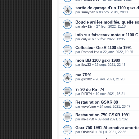
sortie de garage d'un 1100 gsxr 
par
samybzh
»
03 nov. 2019, 20:11
Boucle arrière modifée, quelle so
par
alex12r
»
27 févr. 2022, 11:18
Info sur faisceaux moteur 1100 
par
caly78
»
15 févr. 2022, 13:35
Collecteur GsxR 1100 de 1991
par
RomeoLima
»
22 janv. 2022, 19:25
mon BB 1100 gsxr 1989
par
flow33
»
22 sept. 2021, 22:43
ma 7R91
par
gsxr02
»
20 avr. 2021, 21:20
7r 90 de Riri 74
par
RIRI74
»
19 nov. 2021, 15:21
Restauration GSXR 88
par
yoyofuine
»
24 sept. 2021, 23:47
Restauration 750 GSXR 1991
par
mike750
»
09 août 2021, 17:02
Gsxr 750 1991 Alternative amorti
par
Olivier31
»
26 juil. 2021, 22:36