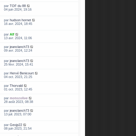
par
TOF du 88
04 juin 2024, 19:16
par
hudson hornet
16 avr. 2024, 18:45
par
Alf
13 avr. 2024, 11:06
par
jeanclanch73
09 avr. 2024, 12:24
par
jeanclanch73
25 févr. 2024, 15:41
par
Hervé Benicourt
04 oct. 2023, 21:25
par
Thorvald
01 oct. 2023, 12:45
par
motozolive
28 août 2023, 08:38
par
jeanclanch73
13 juil. 2023, 07:00
par
Gexjp22
08 juin 2023, 21:54