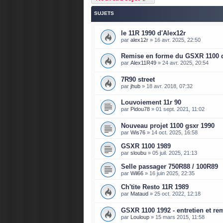
SUJETS
le 11R 1990 d'Alex12r
par
alex12r
»
16 avr. 2025, 22:50
Remise en forme du GSXR 1100 d
par
Alex11R49
»
24 avr. 2025, 20:54
7R90 street
par
jhub
»
18 avr. 2018, 07:32
Louvoiement 11r 90
par
Pidou78
»
01 sept. 2021, 11:02
Nouveau projet 1100 gsxr 1990
par
Wis76
»
14 oct. 2025, 16:58
GSXR 1100 1989
par
sloubu
»
05 juil. 2025, 21:13
Selle passager 750R88 / 100R89
par
Wil66
»
16 juin 2025, 22:35
Ch'tite Resto 11R 1989
par
Mataud
»
25 oct. 2022, 12:18
GSXR 1100 1992 - entretien et rem
par
Louloup
»
15 mars 2015, 11:58