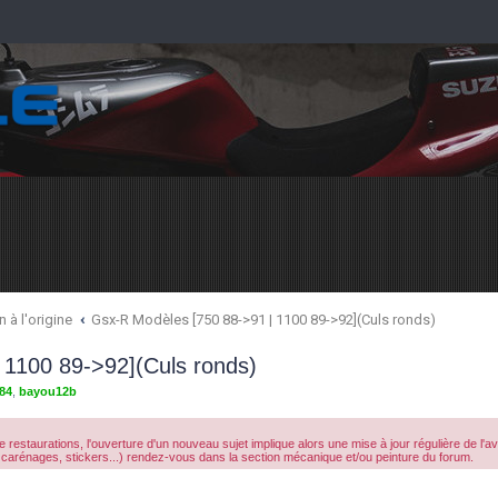
 à l'origine
Gsx-R Modèles [750 88->91 | 1100 89->92](Culs ronds)
 1100 89->92](Culs ronds)
84
,
bayou12b
 restaurations, l'ouverture d'un nouveau sujet implique alors une mise à jour régulière de l'
carénages, stickers...) rendez-vous dans la section mécanique et/ou peinture du forum.