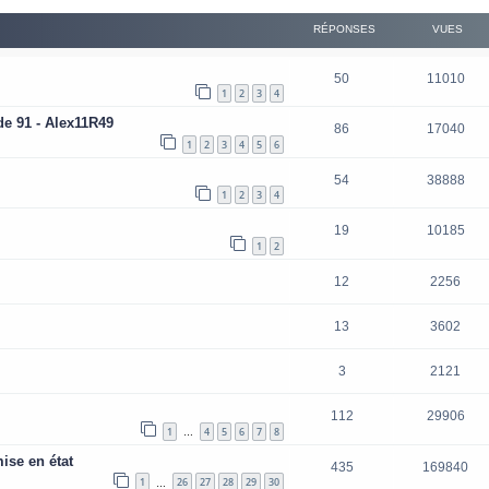
RÉPONSES
VUES
50
11010
1
2
3
4
e 91 - Alex11R49
86
17040
1
2
3
4
5
6
54
38888
1
2
3
4
19
10185
1
2
12
2256
13
3602
3
2121
112
29906
1
4
5
6
7
8
…
ise en état
435
169840
1
26
27
28
29
30
…