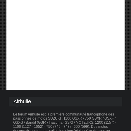
Airhuile
Le forum Airhuile est la première communauté francophone des
passionnés de motos SUZUKI : 1100 GSXR / 750 GSXR / GSXF /
GSXG / Bandit (GSF) / Inazuma (GSX) / MOTEURS: 1200 (1157) -
1100 (1127 - 1052) - 750 (749 - 748) - 600 (599). Des motos
désormais anciennes, collection et/ou "vintage" mais avec un