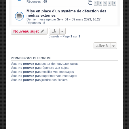
Réponses :
69
1
2
3
4
5
Mise en place d'un système de détection des
médias externes
Dernier message par
Sylv_01
«
09 mars 2023, 16:27
Réponses :
5
Nouveau sujet
8 sujets • Page
1
sur
1
Aller à
PERMISSIONS DU FORUM
Vous
ne pouvez pas
poster de nouveaux sujets
Vous
ne pouvez pas
répondre aux sujets
Vous
ne pouvez pas
modifier vos messages
Vous
ne pouvez pas
supprimer vos messages
Vous
ne pouvez pas
joindre des fichiers