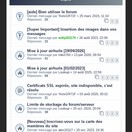
[aide] Bien utiliser le forum
Dernier message par
YvesGR71F
«
25 mars 2024, 11:10
Réponses :
25
1
2
[Super Important] Insertion des images dans vos
messages
Dernier message par
willy201170
«
26 août 2023, 22:09
Réponses :
32
1
2
3
Mise à jour airhuile [19/04/2026]
Dernier message par
mike750
«
13 juin 2026, 09:54
Réponses :
41
1
2
3
Mise à jour airhuile [01/02/2023]
Dernier message par
Louloup
«
14 août 2025, 22:59
Réponses :
58
1
2
3
4
Certificats SSL expirés, site indisponible, c'est
résolu
Dernier message par
YvesGR71F
«
03 août 2025, 00:01
Réponses :
11
Limite de stockage du forum/serveur
Dernier message par
Louloup
«
25 oct. 2024, 20:04
Réponses :
38
1
2
3
[Nouveau] Inscrivez-vous sur la carte des
membres du site
Dernier message par
alex20117
«
20 oct. 2023, 19:36