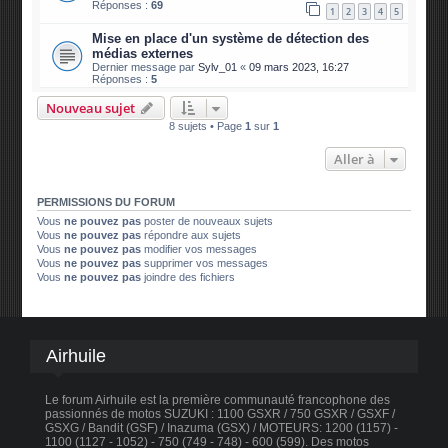
Réponses :
69
1
2
3
4
5
Mise en place d'un système de détection des
médias externes
Dernier message par
Sylv_01
«
09 mars 2023, 16:27
Réponses :
5
Nouveau sujet
8 sujets • Page
1
sur
1
Aller à
PERMISSIONS DU FORUM
Vous
ne pouvez pas
poster de nouveaux sujets
Vous
ne pouvez pas
répondre aux sujets
Vous
ne pouvez pas
modifier vos messages
Vous
ne pouvez pas
supprimer vos messages
Vous
ne pouvez pas
joindre des fichiers
Airhuile
Le forum Airhuile est la première communauté francophone des
passionnés de motos SUZUKI : 1100 GSXR / 750 GSXR / GSXF /
GSXG / Bandit (GSF) / Inazuma (GSX) / MOTEURS: 1200 (1157) -
1100 (1127 - 1052) - 750 (749 - 748) - 600 (599). Des motos