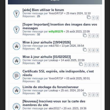
[aide] Bien utiliser le forum
Dernier message par
YvesGR71F
«
25 mars 2024, 11:10
Réponses :
25
1
2
[Super Important] Insertion des images dans vos
messages
Dernier message par
willy201170
«
26 août 2023, 22:09
Réponses :
32
1
2
3
Mise à jour airhuile [19/04/2026]
Dernier message par
mike750
«
13 juin 2026, 09:54
Réponses :
41
1
2
3
Mise à jour airhuile [01/02/2023]
Dernier message par
Louloup
«
14 août 2025, 22:59
Réponses :
58
1
2
3
4
Certificats SSL expirés, site indisponible, c'est
résolu
Dernier message par
YvesGR71F
«
03 août 2025, 00:01
Réponses :
11
Limite de stockage du forum/serveur
Dernier message par
Louloup
«
25 oct. 2024, 20:04
Réponses :
38
1
2
3
[Nouveau] Inscrivez-vous sur la carte des
membres du site
Dernier message par
alex20117
«
20 oct. 2023, 19:36