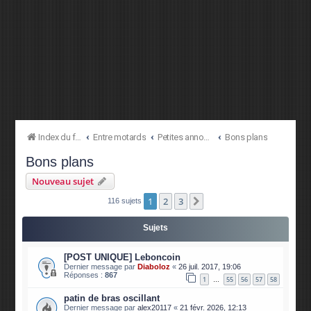
Index du forum
Entre motards
Petites annonces
Bons plans
Bons plans
Nouveau sujet
1
2
3
Suivante
116 sujets
Sujets
[POST UNIQUE] Leboncoin
Dernier message par
Diaboloz
«
26 juil. 2017, 19:06
Réponses :
867
1
55
56
57
58
…
patin de bras oscillant
Dernier message par
alex20117
«
21 févr. 2026, 12:13