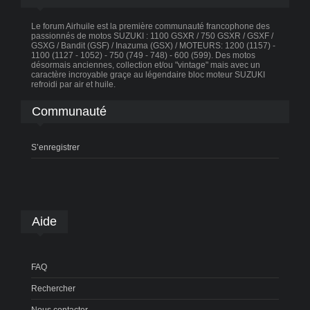
Le forum Airhuile est la première communauté francophone des
passionnés de motos SUZUKI : 1100 GSXR / 750 GSXR / GSXF /
GSXG / Bandit (GSF) / Inazuma (GSX) / MOTEURS: 1200 (1157) -
1100 (1127 - 1052) - 750 (749 - 748) - 600 (599). Des motos
désormais anciennes, collection et/ou "vintage" mais avec un
caractère incroyable graçe au légendaire bloc moteur SUZUKI
refroidi par air et huile.
Communauté
S’enregistrer
Aide
FAQ
Rechercher
Nous contacter