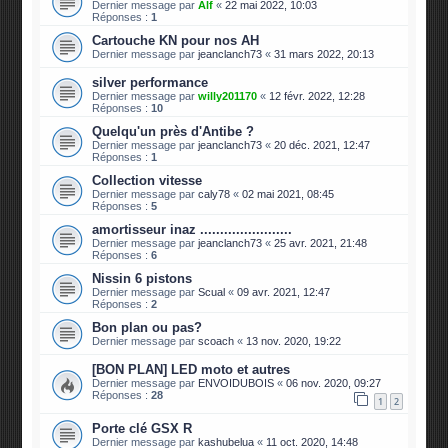
Dernier message par
Alf
«
22 mai 2022, 10:03
Réponses :
1
Cartouche KN pour nos AH
Dernier message par
jeanclanch73
«
31 mars 2022, 20:13
silver performance
Dernier message par
willy201170
«
12 févr. 2022, 12:28
Réponses :
10
Quelqu'un près d'Antibe ?
Dernier message par
jeanclanch73
«
20 déc. 2021, 12:47
Réponses :
1
Collection vitesse
Dernier message par
caly78
«
02 mai 2021, 08:45
Réponses :
5
amortisseur inaz .......................
Dernier message par
jeanclanch73
«
25 avr. 2021, 21:48
Réponses :
6
Nissin 6 pistons
Dernier message par
Scual
«
09 avr. 2021, 12:47
Réponses :
2
Bon plan ou pas?
Dernier message par
scoach
«
13 nov. 2020, 19:22
[BON PLAN] LED moto et autres
Dernier message par
ENVOIDUBOIS
«
06 nov. 2020, 09:27
Réponses :
28
1
2
Porte clé GSX R
Dernier message par
kashubelua
«
11 oct. 2020, 14:48