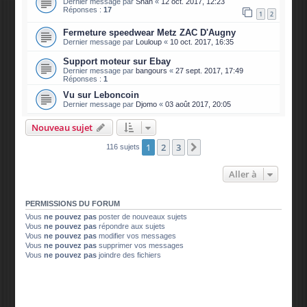
Dernier message par
Shan
«
12 oct. 2017, 12:23
Réponses :
17
1
2
Fermeture speedwear Metz ZAC D'Augny
Dernier message par
Louloup
«
10 oct. 2017, 16:35
Support moteur sur Ebay
Dernier message par
bangours
«
27 sept. 2017, 17:49
Réponses :
1
Vu sur Leboncoin
Dernier message par
Djomo
«
03 août 2017, 20:05
Nouveau sujet
1
2
3
Suivante
116 sujets
Aller à
PERMISSIONS DU FORUM
Vous
ne pouvez pas
poster de nouveaux sujets
Vous
ne pouvez pas
répondre aux sujets
Vous
ne pouvez pas
modifier vos messages
Vous
ne pouvez pas
supprimer vos messages
Vous
ne pouvez pas
joindre des fichiers