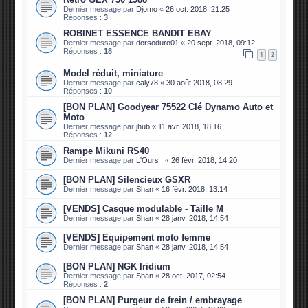
Dernier message par
Djomo
«
26 oct. 2018, 21:25
Réponses :
3
ROBINET ESSENCE BANDIT EBAY
Dernier message par
dorsoduro01
«
20 sept. 2018, 09:12
Réponses :
18
1
2
Model réduit, miniature
Dernier message par
caly78
«
30 août 2018, 08:29
Réponses :
10
[BON PLAN] Goodyear 75522 Clé Dynamo Auto et
Moto
Dernier message par
jhub
«
11 avr. 2018, 18:16
Réponses :
12
Rampe Mikuni RS40
Dernier message par
L'Ours_
«
26 févr. 2018, 14:20
[BON PLAN] Silencieux GSXR
Dernier message par
Shan
«
16 févr. 2018, 13:14
[VENDS] Casque modulable - Taille M
Dernier message par
Shan
«
28 janv. 2018, 14:54
[VENDS] Equipement moto femme
Dernier message par
Shan
«
28 janv. 2018, 14:54
[BON PLAN] NGK Iridium
Dernier message par
Shan
«
28 oct. 2017, 02:54
Réponses :
2
[BON PLAN] Purgeur de frein / embrayage