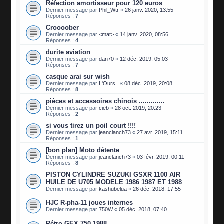
Réfection amortisseur pour 120 euros
Dernier message par
Phil_Wtr
«
26 janv. 2020, 13:55
Réponses :
7
Croooober
Dernier message par
<mat>
«
14 janv. 2020, 08:56
Réponses :
4
durite aviation
Dernier message par
dan70
«
12 déc. 2019, 05:03
Réponses :
7
casque arai sur wish
Dernier message par
L'Ours_
«
08 déc. 2019, 20:08
Réponses :
8
pièces et accessoires chinois .............
Dernier message par
cieb
«
28 oct. 2019, 20:23
Réponses :
2
si vous tirez un poil court !!!!
Dernier message par
jeanclanch73
«
27 avr. 2019, 15:11
Réponses :
1
[bon plan] Moto détente
Dernier message par
jeanclanch73
«
03 févr. 2019, 00:11
Réponses :
8
PISTON CYLINDRE SUZUKI GSXR 1100 AIR
HUILE DE U705 MODELE 1986 1987 ET 1988
Dernier message par
kashubelua
«
26 déc. 2018, 17:55
HJC R-pha-11 joues internes
Dernier message par
750W
«
05 déc. 2018, 07:40
Rétro GEX 750 1988