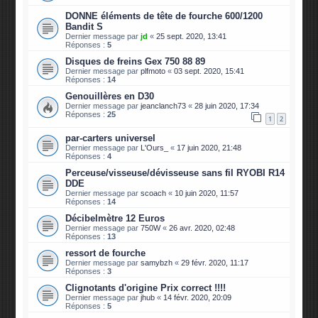
DONNE éléments de tête de fourche 600/1200
Bandit S
Dernier message par
jd
«
25 sept. 2020, 13:41
Réponses :
5
Disques de freins Gex 750 88 89
Dernier message par
plfmoto
«
03 sept. 2020, 15:41
Réponses :
14
Genouillères en D30
Dernier message par
jeanclanch73
«
28 juin 2020, 17:34
Réponses :
25
1
2
par-carters universel
Dernier message par
L'Ours_
«
17 juin 2020, 21:48
Réponses :
4
Perceuse/visseuse/dévisseuse sans fil RYOBI R14
DDE
Dernier message par
scoach
«
10 juin 2020, 11:57
Réponses :
14
Décibelmètre 12 Euros
Dernier message par
750W
«
26 avr. 2020, 02:48
Réponses :
13
ressort de fourche
Dernier message par
samybzh
«
29 févr. 2020, 11:17
Réponses :
3
Clignotants d'origine Prix correct !!!!
Dernier message par
jhub
«
14 févr. 2020, 20:09
Réponses :
5