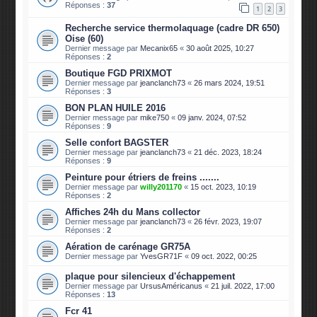
Réponses :
37
1
2
3
Recherche service thermolaquage (cadre DR 650)
Oise (60)
Dernier message par
Mecanix65
«
30 août 2025, 10:27
Réponses :
2
Boutique FGD PRIXMOT
Dernier message par
jeanclanch73
«
26 mars 2024, 19:51
Réponses :
3
BON PLAN HUILE 2016
Dernier message par
mike750
«
09 janv. 2024, 07:52
Réponses :
9
Selle confort BAGSTER
Dernier message par
jeanclanch73
«
21 déc. 2023, 18:24
Réponses :
9
Peinture pour étriers de freins .......
Dernier message par
willy201170
«
15 oct. 2023, 10:19
Réponses :
2
Affiches 24h du Mans collector
Dernier message par
jeanclanch73
«
26 févr. 2023, 19:07
Réponses :
2
Aération de carénage GR75A
Dernier message par
YvesGR71F
«
09 oct. 2022, 00:25
plaque pour silencieux d'échappement
Dernier message par
UrsusAméricanus
«
21 juil. 2022, 17:00
Réponses :
13
Fcr 41