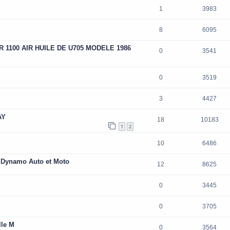
1
3983
8
6095
 1100 AIR HUILE DE U705 MODELE 1986
0
3541
0
3519
3
4427
AY
18
10183
1
2
10
6486
 Dynamo Auto et Moto
12
8625
0
3445
0
3705
lle M
0
3564