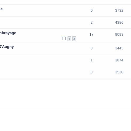
me
0
3732
2
4386
embrayage
17
9093
1
2
D'Augny
0
3445
1
3874
0
3530