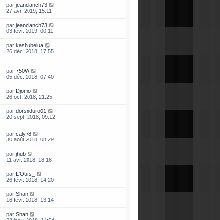
par
jeanclanch73
27 avr. 2019, 15:11
par
jeanclanch73
03 févr. 2019, 00:11
par
kashubelua
26 déc. 2018, 17:55
par
750W
05 déc. 2018, 07:40
par
Djomo
26 oct. 2018, 21:25
par
dorsoduro01
20 sept. 2018, 09:12
par
caly78
30 août 2018, 08:29
par
jhub
11 avr. 2018, 18:16
par
L'Ours_
26 févr. 2018, 14:20
par
Shan
16 févr. 2018, 13:14
par
Shan