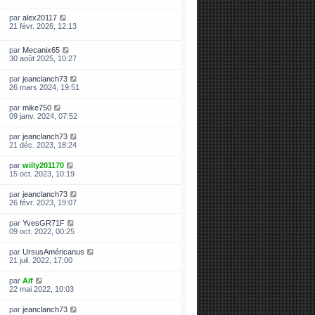
par
alex20117
21 févr. 2026, 12:13
par
Mecanix65
30 août 2025, 10:27
par
jeanclanch73
26 mars 2024, 19:51
par
mike750
09 janv. 2024, 07:52
par
jeanclanch73
21 déc. 2023, 18:24
par
willy201170
15 oct. 2023, 10:19
par
jeanclanch73
26 févr. 2023, 19:07
par
YvesGR71F
09 oct. 2022, 00:25
par
UrsusAméricanus
21 juil. 2022, 17:00
par
Alf
22 mai 2022, 10:03
par
jeanclanch73