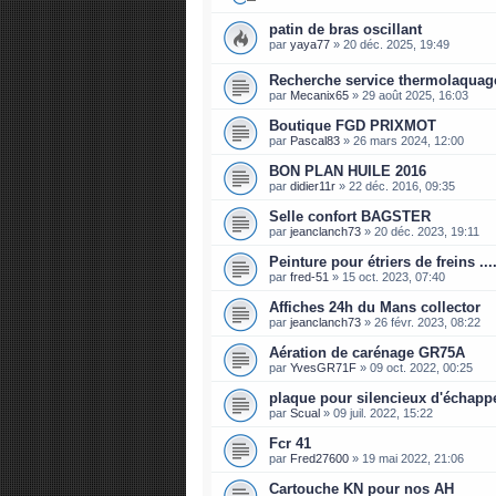
patin de bras oscillant
par
yaya77
»
20 déc. 2025, 19:49
Recherche service thermolaquage
par
Mecanix65
»
29 août 2025, 16:03
Boutique FGD PRIXMOT
par
Pascal83
»
26 mars 2024, 12:00
BON PLAN HUILE 2016
par
didier11r
»
22 déc. 2016, 09:35
Selle confort BAGSTER
par
jeanclanch73
»
20 déc. 2023, 19:11
Peinture pour étriers de freins ....
par
fred-51
»
15 oct. 2023, 07:40
Affiches 24h du Mans collector
par
jeanclanch73
»
26 févr. 2023, 08:22
Aération de carénage GR75A
par
YvesGR71F
»
09 oct. 2022, 00:25
plaque pour silencieux d'échap
par
Scual
»
09 juil. 2022, 15:22
Fcr 41
par
Fred27600
»
19 mai 2022, 21:06
Cartouche KN pour nos AH