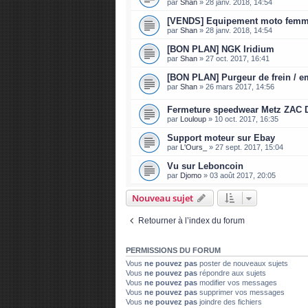
par
Shan
»
28 janv. 2018, 14:54
[VENDS] Equipement moto fem
par
Shan
»
28 janv. 2018, 14:54
[BON PLAN] NGK Iridium
par
Shan
»
27 oct. 2017, 16:41
[BON PLAN] Purgeur de frein / 
par
Shan
»
26 mars 2017, 14:56
Fermeture speedwear Metz ZAC 
par
Louloup
»
10 oct. 2017, 16:35
Support moteur sur Ebay
par
L'Ours_
»
27 sept. 2017, 15:04
Vu sur Leboncoin
par
Djomo
»
03 août 2017, 20:05
Nouveau sujet
Retourner à l’index du forum
PERMISSIONS DU FORUM
Vous
ne pouvez pas
poster de nouveaux sujets
Vous
ne pouvez pas
répondre aux sujets
Vous
ne pouvez pas
modifier vos messages
Vous
ne pouvez pas
supprimer vos messages
Vous
ne pouvez pas
joindre des fichiers