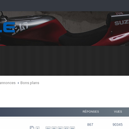
 annonces
Bons plans
RÉPONSES
VUES
867
90345
1
54
55
56
57
58