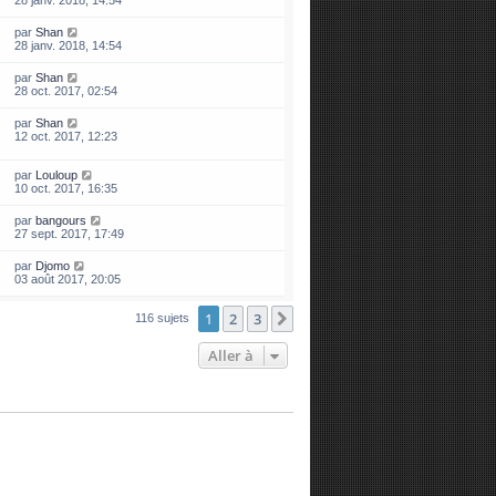
28 janv. 2018, 14:54
par
Shan
28 janv. 2018, 14:54
par
Shan
28 oct. 2017, 02:54
par
Shan
12 oct. 2017, 12:23
par
Louloup
10 oct. 2017, 16:35
par
bangours
27 sept. 2017, 17:49
par
Djomo
03 août 2017, 20:05
1
2
3
Suivante
116 sujets
Aller à