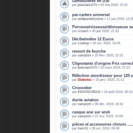
Genouillères en D30
par
jeanclanch73
»
04 mai 2020, 22:32
par-carters universel
par
petitjeandel'yonne
»
17 juin 2020, 13:3
Perceuse/visseuse/dévisseuse s
par
scoach
»
05 juin 2020, 21:32
Décibelmètre 12 Euros
par
Louloup
»
16 avr. 2020, 15:04
ressort de fourche
par
samybzh
»
25 févr. 2020, 22:31
Clignotants d'origine Prix correct 
par
jeanclanch73
»
20 mars 2019, 07:23
Réfection amortisseur pour 120 
par
Diaboloz
»
15 janv. 2020, 21:13
Croooober
par
ENVOIDUBOIS
»
19 août 2018, 00:16
durite aviation
par
samybzh
»
08 déc. 2019, 19:42
casque arai sur wish
par
samybzh
»
27 nov. 2019, 10:09
pièces et accessoires chinois .......
par
fred-51
»
28 oct. 2019, 09:48