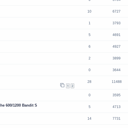
10
6727
1
3793
5
4691
6
4927
2
3899
0
3644
28
11488
1
2
0
3595
he 600/1200 Bandit S
5
4713
14
7731