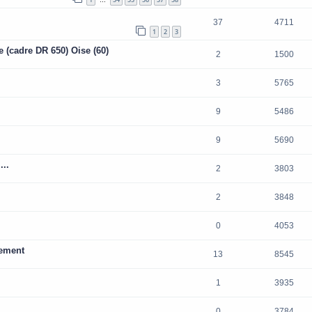
…
37
4711
1
2
3
 (cadre DR 650) Oise (60)
2
1500
3
5765
9
5486
9
5690
...
2
3803
2
3848
0
4053
pement
13
8545
1
3935
0
3784