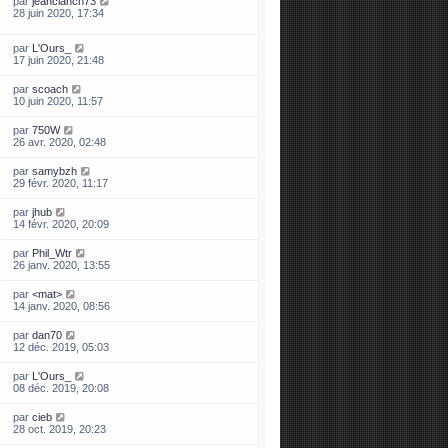
par
jeanclanch73
28 juin 2020, 17:34
par
L'Ours_
17 juin 2020, 21:48
par
scoach
10 juin 2020, 11:57
par
750W
26 avr. 2020, 02:48
par
samybzh
29 févr. 2020, 11:17
par
jhub
14 févr. 2020, 20:09
par
Phil_Wtr
26 janv. 2020, 13:55
par
<mat>
14 janv. 2020, 08:56
par
dan70
12 déc. 2019, 05:03
par
L'Ours_
08 déc. 2019, 20:08
par
cieb
28 oct. 2019, 20:23