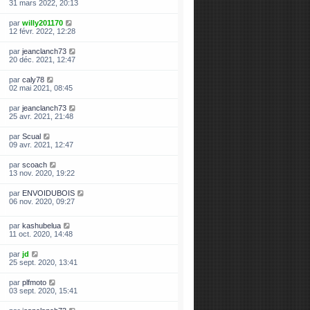
31 mars 2022, 20:13
par
willy201170
12 févr. 2022, 12:28
par
jeanclanch73
20 déc. 2021, 12:47
par
caly78
02 mai 2021, 08:45
par
jeanclanch73
25 avr. 2021, 21:48
par
Scual
09 avr. 2021, 12:47
par
scoach
13 nov. 2020, 19:22
par
ENVOIDUBOIS
06 nov. 2020, 09:27
par
kashubelua
11 oct. 2020, 14:48
par
jd
25 sept. 2020, 13:41
par
plfmoto
03 sept. 2020, 15:41