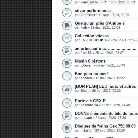
par
jeanclanch73
»
31 mars 2022, 20:13
silver performance
par
Graffikart
»
12 sept. 2014, 09:29
Quelqu'un près d'Antibe ?
par
jhub
»
19 déc. 2021, 20:09
Collection vitesse
par
ENVOIDUBOIS
»
26 avr. 2021, 22:58
amortisseur inaz .......................
par
fred-51
»
25 avr. 2021, 08:27
Nissin 6 pistons
par
L'Ours_
»
06 avr. 2021, 23:43
Bon plan ou pas?
par
scoach
»
13 nov. 2020, 19:22
[BON PLAN] LED moto et autres
par
Shan
»
29 oct. 2017, 02:33
Porte clé GSX R
par
kashubelua
»
11 oct. 2020, 14:48
DONNE éléments de tête de fourc
par
scoach
»
24 sept. 2020, 17:36
Disques de freins Gex 750 88 89
par
mika46
»
29 août 2020, 13:59