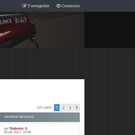
S’enregistrer
Connexion
1
2
3
Suivante
116 sujets
DERNIER MESSAGE
par
Diaboloz
26 juil. 2017, 19:06