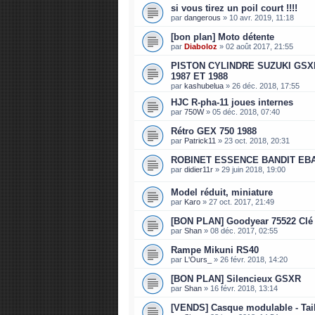
si vous tirez un poil court !!!!
par
dangerous
»
10 avr. 2019, 11:18
[bon plan] Moto détente
par
Diaboloz
»
02 août 2017, 21:55
PISTON CYLINDRE SUZUKI GSXR
1987 ET 1988
par
kashubelua
»
26 déc. 2018, 17:55
HJC R-pha-11 joues internes
par
750W
»
05 déc. 2018, 07:40
Rétro GEX 750 1988
par
Patrick11
»
23 oct. 2018, 20:31
ROBINET ESSENCE BANDIT EB
par
didier11r
»
29 juin 2018, 19:00
Model réduit, miniature
par
Karo
»
27 oct. 2017, 21:49
[BON PLAN] Goodyear 75522 Clé
par
Shan
»
08 déc. 2017, 02:55
Rampe Mikuni RS40
par
L'Ours_
»
26 févr. 2018, 14:20
[BON PLAN] Silencieux GSXR
par
Shan
»
16 févr. 2018, 13:14
[VENDS] Casque modulable - Tai