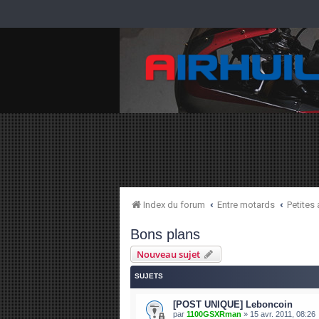
Index du forum
Entre motards
Petites
Bons plans
Nouveau sujet
SUJETS
[POST UNIQUE] Leboncoin
par
1100GSXRman
»
15 avr. 2011, 08:26