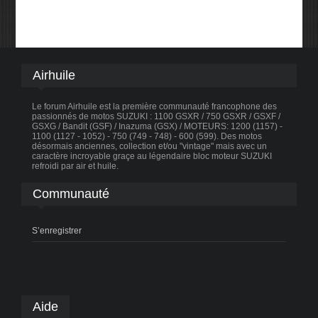
Airhuile
Le forum Airhuile est la première communauté francophone des
passionnés de motos SUZUKI : 1100 GSXR / 750 GSXR / GSXF /
GSXG / Bandit (GSF) / Inazuma (GSX) / MOTEURS: 1200 (1157) -
1100 (1127 - 1052) - 750 (749 - 748) - 600 (599). Des motos
désormais anciennes, collection et/ou "vintage" mais avec un
caractère incroyable graçe au légendaire bloc moteur SUZUKI
refroidi par air et huile.
Communauté
S’enregistrer
Aide