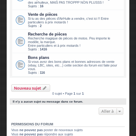
des airhuileux, MAIS PAS TROPPP NON PLUSSS !
Sujets :
16
Vente de pièces
Si tu as des pièces d'AirHuile a vendre, c'est ici !! Entre
particuliers à prix motards !
Sujets :
2
Recherche de pièces
Recherche magique de pièces de motos. Peu importe le
modèle, la marque.
Entre particuliers et à prix motards !
Sujets :
1416
Bons plans
Si vous avez des bons plans et bonnes adresses de vente
(ebay, LBC, sites, etc...) cette section du forum est faite pour
vous.
Sujets :
116
Nouveau sujet
0 sujet • Page
1
sur
1
Il n’y a aucun sujet ou message dans ce forum.
Aller à
PERMISSIONS DU FORUM
Vous
ne pouvez pas
poster de nouveaux sujets
Vous
ne pouvez pas
répondre aux sujets