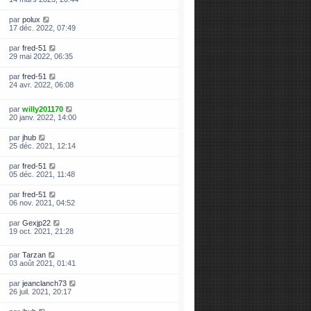
par
polux
17 déc. 2022, 07:49
par
fred-51
29 mai 2022, 06:35
par
fred-51
24 avr. 2022, 06:08
par
willy201170
20 janv. 2022, 14:00
par
jhub
25 déc. 2021, 12:14
par
fred-51
05 déc. 2021, 11:48
par
fred-51
06 nov. 2021, 04:52
par
Gexjp22
19 oct. 2021, 21:28
par
Tarzan
03 août 2021, 01:41
par
jeanclanch73
26 juil. 2021, 20:17