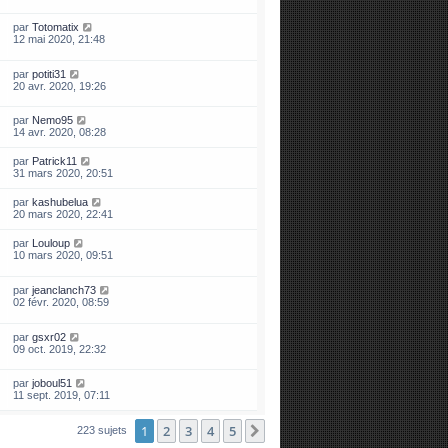
par
Totomatix
12 mai 2020, 21:48
par
potiti31
20 avr. 2020, 19:26
par
Nemo95
14 avr. 2020, 08:28
par
Patrick11
31 mars 2020, 20:51
par
kashubelua
20 mars 2020, 22:41
par
Louloup
10 mars 2020, 09:51
par
jeanclanch73
02 févr. 2020, 08:59
par
gsxr02
09 oct. 2019, 22:32
par
joboul51
11 sept. 2019, 07:11
1
2
3
4
5
Suivante
223 sujets