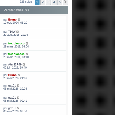
1
2
3
4
5
Suivante
223 sujets
DERNIER MESSAGE
par
Bruno
10 oct. 2024, 06:20
par
750W
29 août 2018, 22:04
par
fredolococo
29 mars 2011, 14:04
par
fredolococo
29 mars 2011, 13:40
par
Alex11R49
02 juin 2026, 19:40
par
Bruno
29 mai 2026, 21:16
par
gex01
06 mai 2026, 10:08
par
gex01
06 mai 2026, 09:41
par
gex01
06 mai 2026, 09:36