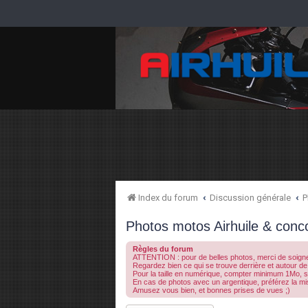
Index du forum
Discussion générale
P
Photos motos Airhuile & conc
Règles du forum
ATTENTION : pour de belles photos, merci de soigner 
Regardez bien ce qui se trouve derrière et autour de
Pour la taille en numérique, compter minimum 1Mo, so
En cas de photos avec un argentique, préférez la mi
Amusez vous bien, et bonnes prises de vues ;)