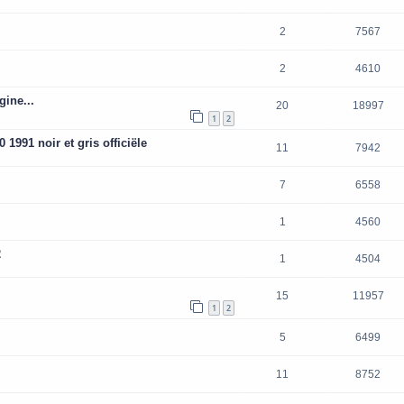
2
7567
2
4610
gine...
20
18997
1
2
1991 noir et gris officiële
11
7942
7
6558
1
4560
2
1
4504
15
11957
1
2
5
6499
11
8752