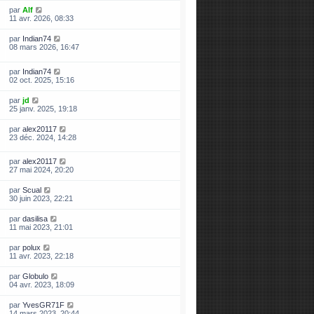
par
Alf
11 avr. 2026, 08:33
par
Indian74
08 mars 2026, 16:47
par
Indian74
02 oct. 2025, 15:16
par
jd
25 janv. 2025, 19:18
par
alex20117
23 déc. 2024, 14:28
par
alex20117
27 mai 2024, 20:20
par
Scual
30 juin 2023, 22:21
par
dasilisa
11 mai 2023, 21:01
par
polux
11 avr. 2023, 22:18
par
Globulo
04 avr. 2023, 18:09
par
YvesGR71F
14 mars 2023, 20:44