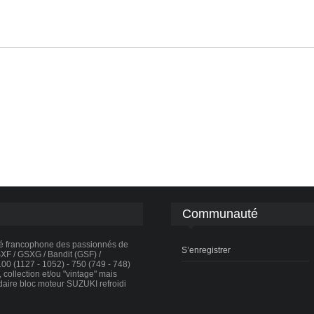
Communauté
té francophone des passionnés de
S’enregistrer
F / GSXG / Bandit (GSF) /
0 (1127 - 1052) - 750 (749 - 748)
collection et/ou "vintage" mais
daire bloc moteur SUZUKI refroidi