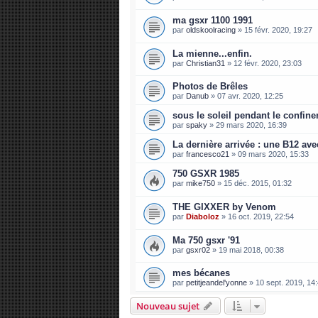
ma gsxr 1100 1991
par
oldskoolracing
»
15 févr. 2020, 19:27
La mienne...enfin.
par
Christian31
»
12 févr. 2020, 23:03
Photos de Brêles
par
Danub
»
07 avr. 2020, 12:25
sous le soleil pendant le confin
par
spaky
»
29 mars 2020, 16:39
La dernière arrivée : une B12 av
par
francesco21
»
09 mars 2020, 15:33
750 GSXR 1985
par
mike750
»
15 déc. 2015, 01:32
THE GIXXER by Venom
par
Diaboloz
»
16 oct. 2019, 22:54
Ma 750 gsxr '91
par
gsxr02
»
19 mai 2018, 00:38
mes bécanes
par
petitjeandel'yonne
»
10 sept. 2019, 14
Nouveau sujet