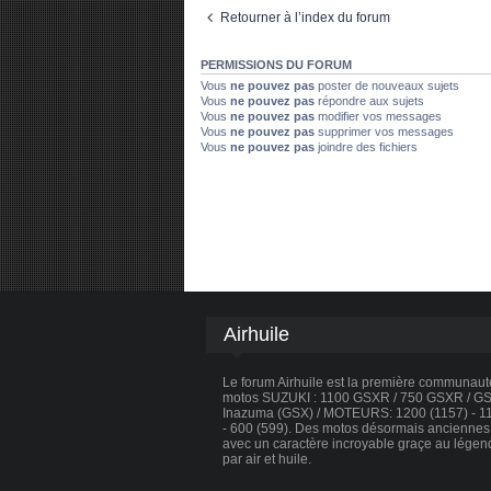
Retourner à l’index du forum
PERMISSIONS DU FORUM
Vous
ne pouvez pas
poster de nouveaux sujets
Vous
ne pouvez pas
répondre aux sujets
Vous
ne pouvez pas
modifier vos messages
Vous
ne pouvez pas
supprimer vos messages
Vous
ne pouvez pas
joindre des fichiers
Airhuile
Le forum Airhuile est la première communau
motos SUZUKI : 1100 GSXR / 750 GSXR / GSX
Inazuma (GSX) / MOTEURS: 1200 (1157) - 110
- 600 (599). Des motos désormais anciennes, 
avec un caractère incroyable graçe au légen
par air et huile.