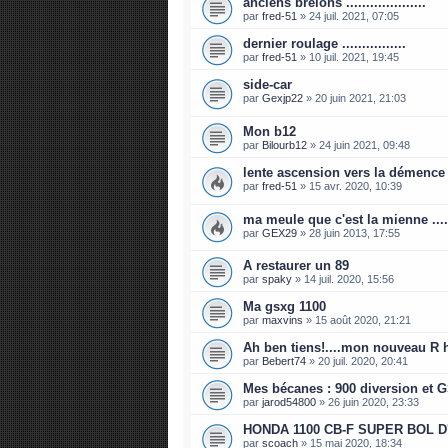
anciens brelons ....................
par
fred-51
»
24 juil. 2021, 07:05
dernier roulage ................
par
fred-51
»
10 juil. 2021, 19:45
side-car
par
Gexjp22
»
20 juin 2021, 21:03
Mon b12
par
Bilourb12
»
24 juin 2021, 09:48
lente ascension vers la démence .....
par
fred-51
»
15 avr. 2020, 10:39
ma meule que c'est la mienne ....
par
GEX29
»
28 juin 2013, 17:55
A restaurer un 89
par
spaky
»
14 juil. 2020, 15:56
Ma gsxg 1100
par
maxvins
»
15 août 2020, 21:21
Ah ben tiens!....mon nouveau R h
par
Bebert74
»
20 juil. 2020, 20:41
Mes bécanes : 900 diversion et 
par
jarod54800
»
26 juin 2020, 23:33
HONDA 1100 CB-F SUPER BOL D
par
scoach
»
15 mai 2020, 18:34