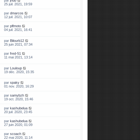
par
jhub
25 juil. 2021, 19:59
par
dmarcos
12 juil. 2021, 10:07
par
plfmoto
04 juil. 2021, 16:41
par
Bilourb12
25 juin 2021, 07:34
par
fred-51
11 mai 2021, 13:14
par
Louloup
19 déc. 2020, 15:35
par
spaky
01 nov. 2020, 16:29
par
samybzh
19 oct. 2020, 15:46
par
kashubelua
20 juil. 2020, 23:45
par
kashubelua
27 juin 2020, 01:09
par
scoach
22 mai 2020, 11:14