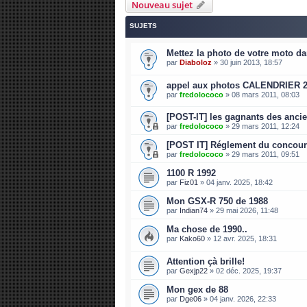
Nouveau sujet
SUJETS
Mettez la photo de votre moto dan
par
Diaboloz
»
30 juin 2013, 18:57
appel aux photos CALENDRIER 201
par
fredolococo
»
08 mars 2011, 08:03
[POST-IT] les gagnants des anci
par
fredolococo
»
29 mars 2011, 12:24
[POST IT] Réglement du concour
par
fredolococo
»
29 mars 2011, 09:51
1100 R 1992
par
Fiz01
»
04 janv. 2025, 18:42
Mon GSX-R 750 de 1988
par
Indian74
»
29 mai 2026, 11:48
Ma chose de 1990..
par
Kako60
»
12 avr. 2025, 18:31
Attention çà brille!
par
Gexjp22
»
02 déc. 2025, 19:37
Mon gex de 88
par
Dge06
»
04 janv. 2026, 22:33