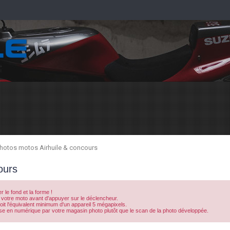
hotos motos Airhuile & concours
ours
le fond et la forme !
 votre moto avant d'appuyer sur le déclencheur.
it l'équivalent minimum d'un appareil 5 mégapixels.
se en numérique par votre magasin photo plutôt que le scan de la photo développée.