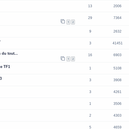
13
2006
29
7364
1
2
9
2632
?
3
41451
 du tout...
16
6903
1
2
de TF1
1
5108
3
3
3908
3
4261
1
3506
2
4303
5
4659