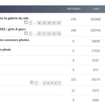
RÉPONSES
VUES
s la galerie du site
479
325969
1
28
29
30
31
32
…
2 : girls & gsx-r
198
163740
1
10
11
12
13
14
…
ens concours photos
0
18939
s photo
0
17310
8
5537
6
672
101
26170
1
3
4
5
6
7
…
11
1973
9
2060