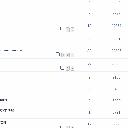
4
5834
6
6676
15
10586
1
2
2
5061
..............
32
22895
1
2
3
29
28531
1
2
9
9133
2
6456
uile!
3
6030
GSXF 750
1
5731
'OR
17
12721