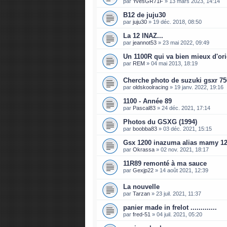
par
YvesGR71F
»
13 mars 2023, 14:14
B12 de juju30
par
juju30
»
19 déc. 2018, 08:50
La 12 INAZ...
par
jeannot53
»
23 mai 2022, 09:49
Un 1100R qui va bien mieux d'ori
par
REM
»
04 mai 2013, 18:19
Cherche photo de suzuki gsxr 750 
par
oldskoolracing
»
19 janv. 2022, 19:16
1100 - Année 89
par
Pascal83
»
24 déc. 2021, 17:14
Photos du GSXG (1994)
par
boobba83
»
03 déc. 2021, 15:15
Gsx 1200 inazuma alias mamy 1
par
Okrassa
»
02 nov. 2021, 18:17
11R89 remonté à ma sauce
par
Gexjp22
»
14 août 2021, 12:39
La nouvelle
par
Tarzan
»
23 juil. 2021, 11:37
panier made in frelot .............
par
fred-51
»
04 juil. 2021, 05:20