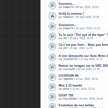
Souvenir...
par
Indian74
»
08 avr. 2026, 10:03
Voilà la mienne !
par
Indian74
»
09 août 2025, 13:39
Souvenirs...
par
Indian74
»
20 sept. 2025, 07:19
Tu le vois "The eye of the tiger" 
par
Alf
»
25 janv. 2025, 15:24
Ca c'est pas bien... Mais pas bien
par
Alf
»
22 déc. 2024, 12:37
A voir dimanche sur Auto Moto 
par
YvesGR71F
»
27 mai 2024, 17:17
Retour en images sur la SRC 202
par
zouzou48
»
09 juin 2023, 12:28
GSXR1100 86
par
Valphi69
»
23 avr. 2023, 18:41
Mes 2 12 bandit
par
polux
»
11 avr. 2023, 22:14
GSXF 750
par
Pascal1962
»
01 févr. 2023, 20:44
Evolution de nos belles