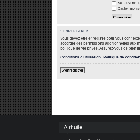
Se souvenir d
Cacher mon sta
S’ENREGISTRER
Vous devez être enregistré pour vous connecte
accorder des permissions additionnelles aux me
politique de vie privée. Assurez-vous de bien li
Conditions d’utilisation
|
Politique de confiden
S’enregistrer
Airhuile