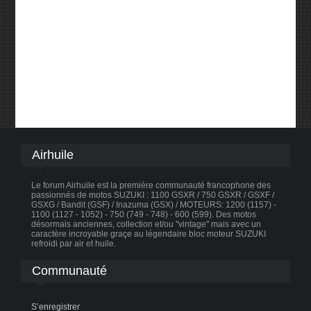
Airhuile
Le forum Airhuile est la première communauté francophone des
passionnés de motos SUZUKI : 1100 GSXR / 750 GSXR / GSXF /
GSXG / Bandit (GSF) / Inazuma (GSX) / MOTEURS: 1200 (1157) -
1100 (1127 - 1052) - 750 (749 - 748) - 600 (599). Des motos
désormais anciennes, collection et/ou "vintage" mais avec un
caractère incroyable graçe au légendaire bloc moteur SUZUKI
refroidi par air et huile.
Communauté
S’enregistrer