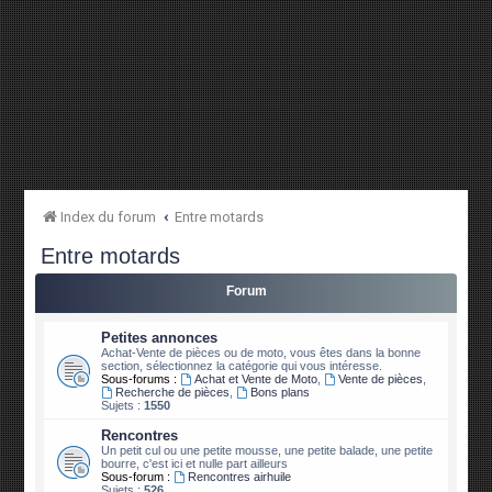
Index du forum
Entre motards
Entre motards
Forum
Petites annonces
Achat-Vente de pièces ou de moto, vous êtes dans la bonne
section, sélectionnez la catégorie qui vous intéresse.
Sous-forums :
Achat et Vente de Moto
,
Vente de pièces
,
Recherche de pièces
,
Bons plans
Sujets :
1550
Rencontres
Un petit cul ou une petite mousse, une petite balade, une petite
bourre, c'est ici et nulle part ailleurs
Sous-forum :
Rencontres airhuile
Sujets :
526