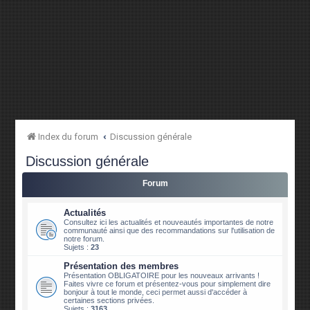
Index du forum
Discussion générale
Discussion générale
Forum
Actualités
Consultez ici les actualités et nouveautés importantes de notre
communauté ainsi que des recommandations sur l'utilisation de
notre forum.
Sujets :
23
Présentation des membres
Présentation OBLIGATOIRE pour les nouveaux arrivants !
Faites vivre ce forum et présentez-vous pour simplement dire
bonjour à tout le monde, ceci permet aussi d'accéder à
certaines sections privées.
Sujets :
3163