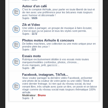
Autour d'un café
C'est le comptoir AirHuile, pour parler en toute liberté de tout et
de rien avec une préférence pour les bécanes mais toujours
avec humour et déconnade !
Sujets :
5926
Zik et Video
Une vidéo à partager, un groupe de musique à faire écouter,
c'est ici que ça se passe et tous les styles sont permis.
Sujets :
1172
Photos motos Airhuile & concours
De belles machines, une collection ou une moto unique pour en
prendre plein les yeux !
Sujets :
223
Essais moto
Rubrique exclusivement dédiée à vos essais moto toutes
marques/modèles confondus, photos, chronos...
A vos marques, prêt, gazzzzz...
Sujets :
29
Facebook, instagram, TikTok...
Vous voulez partager la dernière vidéo Facebook, présenter
une photo de la couleur de votre jante ou une vidéo Tiktok de
votre dernier freinage. Ici rien que du réseau social, du tout
venant libre, très simple avec juste un titre, on poste et on laisse
réagir comme du réseau social mais toujours thématique 100%
airhuile.
Modérateur :
Bruno
Sujets :
3