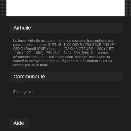
Airhuile
Le forum Airhuile est la première communauté francophone des
passionnés de motos SUZUKI : 1100 GSXR / 750 GSXR / GSXF /
GSXG / Bandit (GSF) / Inazuma (GSX) / MOTEURS: 1200 (1157) -
1100 (1127 - 1052) - 750 (749 - 748) - 600 (599). Des motos
désormais anciennes, collection et/ou "vintage" mais avec un
caractère incroyable graçe au légendaire bloc moteur SUZUKI
refroidi par air et huile.
Communauté
S’enregistrer
Aide