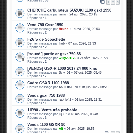
Réponses :
33
1
2
3
CHERCHE carburateur SUZUKI 1100 gsxf 1990
Dernier message par
jarno
«
24 avr. 2026, 23:15
Réponses :
1
Vend 750 Gsxr 1990
Dernier message par
Bruno
«
14 avr. 2026, 20:53
Réponses :
2
FZ6 S de Scoachette
Dernier message par
jhub
«
07 avr. 2026, 21:33
Réponses :
2
[trouvé ] partie ar gsxr 750 88
Dernier message par
willy201170
«
24 févr. 2026, 21:27
Réponses :
2
[VENDS] GSX-R 1000 2017 24 000 kms
Dernier message par
Sylv_01
«
07 oct. 2025, 08:48
Réponses :
7
Cadre GSXR 1100 1988
Dernier message par
ANTOINE 70
«
18 juin 2025, 08:28
Vends gsxr 750 1988
Dernier message par
raphio42
«
01 juin 2025, 19:31
Réponses :
1
11R90 - Vente très probable
Dernier message par
juju32
«
18 mai 2025, 08:48
Réponses :
3
Vends 1100 GSXR 90
Dernier message par
Alf
«
03 avr. 2025, 19:56
Réponses :
15