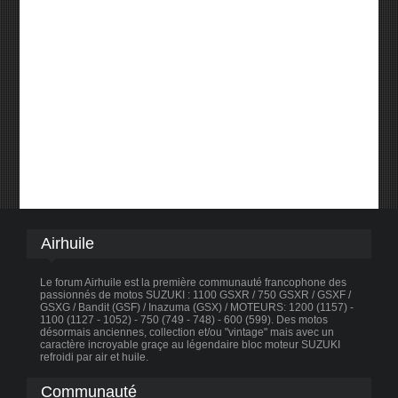
Airhuile
Le forum Airhuile est la première communauté francophone des
passionnés de motos SUZUKI : 1100 GSXR / 750 GSXR / GSXF /
GSXG / Bandit (GSF) / Inazuma (GSX) / MOTEURS: 1200 (1157) -
1100 (1127 - 1052) - 750 (749 - 748) - 600 (599). Des motos
désormais anciennes, collection et/ou "vintage" mais avec un
caractère incroyable graçe au légendaire bloc moteur SUZUKI
refroidi par air et huile.
Communauté