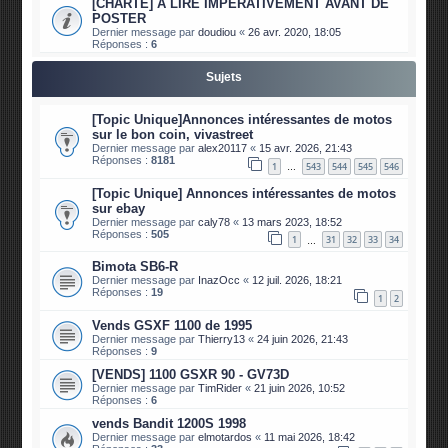
[CHARTE] A LIRE IMPERATIVEMENT AVANT DE
POSTER
Dernier message par
doudiou
«
26 avr. 2020, 18:05
Réponses :
6
Sujets
[Topic Unique]Annonces intéressantes de motos
sur le bon coin, vivastreet
Dernier message par
alex20117
«
15 avr. 2026, 21:43
Réponses :
8181
1
543
544
545
546
…
[Topic Unique] Annonces intéressantes de motos
sur ebay
Dernier message par
caly78
«
13 mars 2023, 18:52
Réponses :
505
1
31
32
33
34
…
Bimota SB6-R
Dernier message par
InazOcc
«
12 juil. 2026, 18:21
Réponses :
19
1
2
Vends GSXF 1100 de 1995
Dernier message par
Thierry13
«
24 juin 2026, 21:43
Réponses :
9
[VENDS] 1100 GSXR 90 - GV73D
Dernier message par
TimRider
«
21 juin 2026, 10:52
Réponses :
6
vends Bandit 1200S 1998
Dernier message par
elmotardos
«
11 mai 2026, 18:42