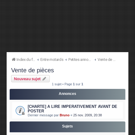
Index du forum
Entre motards
Petites annonces
Vente de pièces
Vente de pièces
Nouveau sujet
1 sujet • Page
1
sur
1
Annonces
[CHARTE] A LIRE IMPERATIVEMENT AVANT DE
POSTER
Dernier message par
Bruno
«
25 nov. 2009, 20:38
Sujets