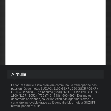
Airhuile
Le forum Airhuile est la première communauté francophone des
passionnés de motos SUZUKI : 1100 GSXR / 750 GSXR / GSXF /
GSXG / Bandit (GSF) / Inazuma (GSX) / MOTEURS: 1200 (1157) -
1100 (1127 - 1052) - 750 (749 - 748) - 600 (599). Des motos
désormais anciennes, collection et/ou "vintage" mais avec un
caractère incroyable graçe au légendaire bloc moteur SUZUKI
refroidi par air et huile.