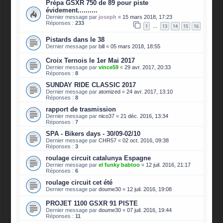
Prépa GSXR 750 de 89 pour piste
évidement..........
Dernier message par
joseph
«
15 mars 2018, 17:23
Réponses :
233
1
13
14
15
16
…
Pistards dans le 38
Dernier message par
bill
«
05 mars 2018, 18:55
Croix Ternois le 1er Mai 2017
Dernier message par
vince59
«
29 avr. 2017, 20:33
Réponses :
8
SUNDAY RIDE CLASSIC 2017
Dernier message par
atomized
«
24 avr. 2017, 13:10
Réponses :
8
rapport de trasmission
Dernier message par
nico37
«
21 déc. 2016, 13:34
Réponses :
7
SPA - Bikers days - 30/09-02/10
Dernier message par
CHR57
«
02 oct. 2016, 09:38
Réponses :
3
roulage circuit catalunya Espagne
Dernier message par
el funky babtoo
«
12 juil. 2016, 21:17
Réponses :
6
roulage circuit cet été
Dernier message par
doume30
«
12 juil. 2016, 19:08
PROJET 1100 GSXR 91 PISTE
Dernier message par
doume30
«
07 juil. 2016, 19:44
Réponses :
11