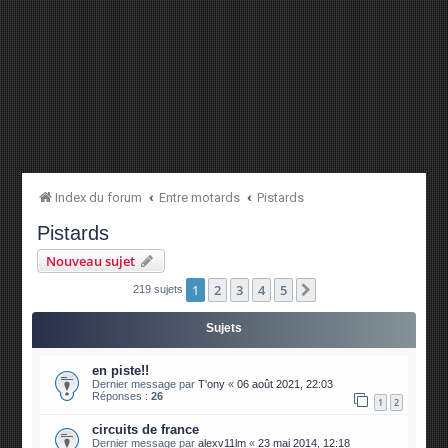
Index du forum
Entre motards
Pistards
Pistards
Nouveau sujet
1
2
3
4
5
Suivante
219 sujets
Sujets
en piste!!
Dernier message par
T'ony
«
06 août 2021, 22:03
Réponses :
26
1
2
circuits de france
Dernier message par
alexv11lm
«
23 mai 2014, 12:18