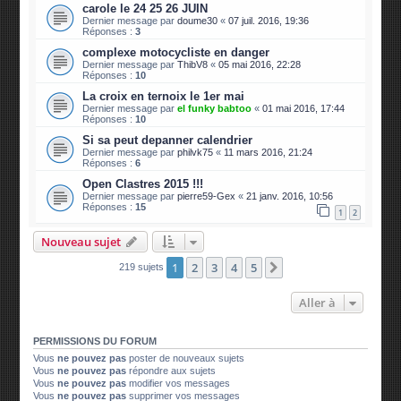
carole le 24 25 26 JUIN
Dernier message par
doume30
«
07 juil. 2016, 19:36
Réponses :
3
complexe motocycliste en danger
Dernier message par
ThibV8
«
05 mai 2016, 22:28
Réponses :
10
La croix en ternoix le 1er mai
Dernier message par
el funky babtoo
«
01 mai 2016, 17:44
Réponses :
10
Si sa peut depanner calendrier
Dernier message par
philvk75
«
11 mars 2016, 21:24
Réponses :
6
Open Clastres 2015 !!!
Dernier message par
pierre59-Gex
«
21 janv. 2016, 10:56
Réponses :
15
1
2
Nouveau sujet
1
2
3
4
5
Suivante
219 sujets
Aller à
PERMISSIONS DU FORUM
Vous
ne pouvez pas
poster de nouveaux sujets
Vous
ne pouvez pas
répondre aux sujets
Vous
ne pouvez pas
modifier vos messages
Vous
ne pouvez pas
supprimer vos messages