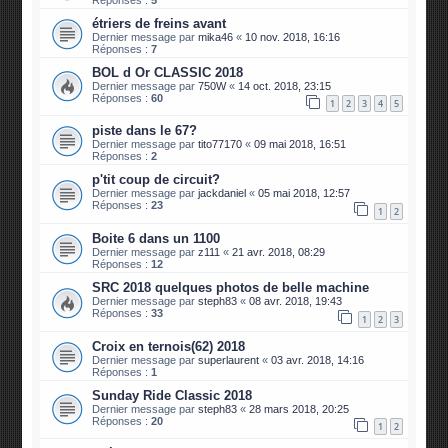
étriers de freins avant
Dernier message par
mika46
«
10 nov. 2018, 16:16
Réponses :
7
BOL d Or CLASSIC 2018
Dernier message par
750W
«
14 oct. 2018, 23:15
Réponses :
60
1
2
3
4
5
piste dans le 67?
Dernier message par
tito77170
«
09 mai 2018, 16:51
Réponses :
2
p'tit coup de circuit?
Dernier message par
jackdaniel
«
05 mai 2018, 12:57
Réponses :
23
1
2
Boite 6 dans un 1100
Dernier message par
z111
«
21 avr. 2018, 08:29
Réponses :
12
SRC 2018 quelques photos de belle machine
Dernier message par
steph83
«
08 avr. 2018, 19:43
Réponses :
33
1
2
3
Croix en ternois(62) 2018
Dernier message par
superlaurent
«
03 avr. 2018, 14:16
Réponses :
1
Sunday Ride Classic 2018
Dernier message par
steph83
«
28 mars 2018, 20:25
Réponses :
20
1
2