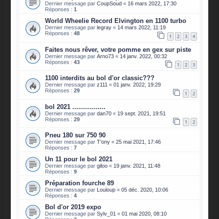
Dernier message par
CoupSoud
«
16 mars 2022, 17:30
Réponses :
1
World Wheelie Record Elvington en 1100 turbo
Dernier message par
legray
«
14 mars 2022, 11:19
Réponses :
48
1
2
3
4
Faites nous rêver, votre pomme en gex sur piste
Dernier message par
Arno73
«
14 janv. 2022, 00:32
Réponses :
43
1
2
3
1100 interdits au bol d'or classic???
Dernier message par
z111
«
01 janv. 2022, 19:29
Réponses :
29
1
2
bol 2021 .................
Dernier message par
dan70
«
19 sept. 2021, 19:51
Réponses :
29
1
2
Pneu 180 sur 750 90
Dernier message par
T'ony
«
25 mai 2021, 17:46
Réponses :
7
Un 11 pour le bol 2021
Dernier message par
giloo
«
19 janv. 2021, 11:48
Réponses :
9
Préparation fourche 89
Dernier message par
Louloup
«
05 déc. 2020, 10:06
Réponses :
4
Bol d'or 2019 expo
Dernier message par
Sylv_01
«
01 mai 2020, 08:10