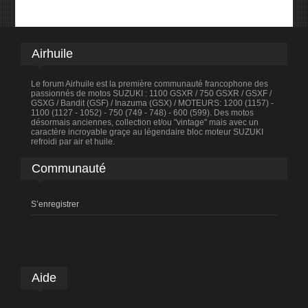
Airhuile
Le forum Airhuile est la première communauté francophone des
passionnés de motos SUZUKI : 1100 GSXR / 750 GSXR / GSXF /
GSXG / Bandit (GSF) / Inazuma (GSX) / MOTEURS: 1200 (1157) -
1100 (1127 - 1052) - 750 (749 - 748) - 600 (599). Des motos
désormais anciennes, collection et/ou "vintage" mais avec un
caractère incroyable graçe au légendaire bloc moteur SUZUKI
refroidi par air et huile.
Communauté
S’enregistrer
Aide