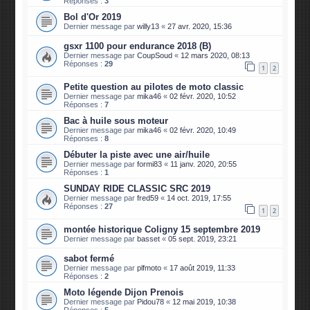
Réponses :
3
Bol d'Or 2019
Dernier message par
willy13
«
27 avr. 2020, 15:36
gsxr 1100 pour endurance 2018 (B)
Dernier message par
CoupSoud
«
12 mars 2020, 08:13
Réponses :
29
1
2
Petite question au pilotes de moto classic
Dernier message par
mika46
«
02 févr. 2020, 10:52
Réponses :
7
Bac à huile sous moteur
Dernier message par
mika46
«
02 févr. 2020, 10:49
Réponses :
8
Débuter la piste avec une air/huile
Dernier message par
formi83
«
11 janv. 2020, 20:55
Réponses :
1
SUNDAY RIDE CLASSIC SRC 2019
Dernier message par
fred59
«
14 oct. 2019, 17:55
Réponses :
27
1
2
montée historique Coligny 15 septembre 2019
Dernier message par
basset
«
05 sept. 2019, 23:21
sabot fermé
Dernier message par
plfmoto
«
17 août 2019, 11:33
Réponses :
2
Moto légende Dijon Prenois
Dernier message par
Pidou78
«
12 mai 2019, 10:38
Réponses :
5