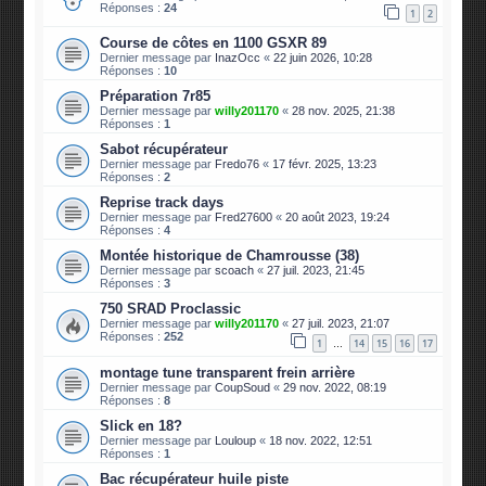
Réponses :
24
1
2
Course de côtes en 1100 GSXR 89
Dernier message par
InazOcc
«
22 juin 2026, 10:28
Réponses :
10
Préparation 7r85
Dernier message par
willy201170
«
28 nov. 2025, 21:38
Réponses :
1
Sabot récupérateur
Dernier message par
Fredo76
«
17 févr. 2025, 13:23
Réponses :
2
Reprise track days
Dernier message par
Fred27600
«
20 août 2023, 19:24
Réponses :
4
Montée historique de Chamrousse (38)
Dernier message par
scoach
«
27 juil. 2023, 21:45
Réponses :
3
750 SRAD Proclassic
Dernier message par
willy201170
«
27 juil. 2023, 21:07
Réponses :
252
1
14
15
16
17
…
montage tune transparent frein arrière
Dernier message par
CoupSoud
«
29 nov. 2022, 08:19
Réponses :
8
Slick en 18?
Dernier message par
Louloup
«
18 nov. 2022, 12:51
Réponses :
1
Bac récupérateur huile piste