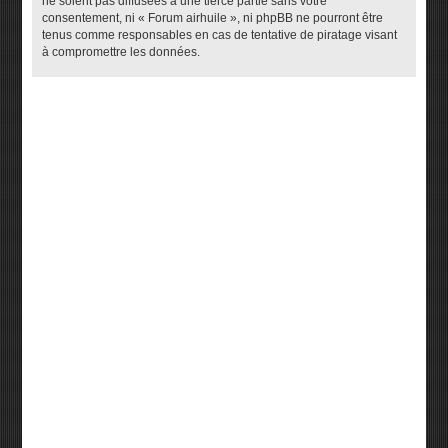
ne soient pas diffusées à une tierce partie sans votre
consentement, ni « Forum airhuile », ni phpBB ne pourront être
tenus comme responsables en cas de tentative de piratage visant
à compromettre les données.