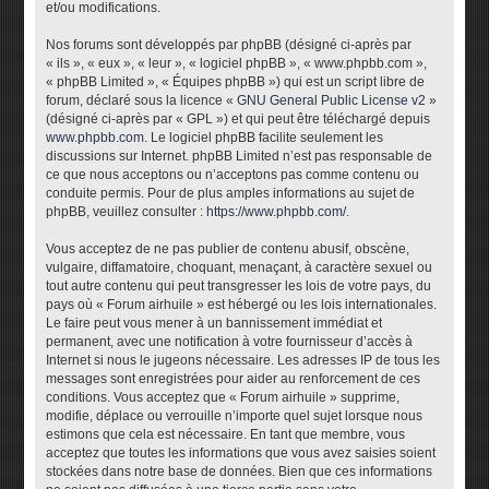
et/ou modifications.
Nos forums sont développés par phpBB (désigné ci-après par
« ils », « eux », « leur », « logiciel phpBB », « www.phpbb.com »,
« phpBB Limited », « Équipes phpBB ») qui est un script libre de
forum, déclaré sous la licence «
GNU General Public License v2
»
(désigné ci-après par « GPL ») et qui peut être téléchargé depuis
www.phpbb.com
. Le logiciel phpBB facilite seulement les
discussions sur Internet. phpBB Limited n’est pas responsable de
ce que nous acceptons ou n’acceptons pas comme contenu ou
conduite permis. Pour de plus amples informations au sujet de
phpBB, veuillez consulter :
https://www.phpbb.com/
.
Vous acceptez de ne pas publier de contenu abusif, obscène,
vulgaire, diffamatoire, choquant, menaçant, à caractère sexuel ou
tout autre contenu qui peut transgresser les lois de votre pays, du
pays où « Forum airhuile » est hébergé ou les lois internationales.
Le faire peut vous mener à un bannissement immédiat et
permanent, avec une notification à votre fournisseur d’accès à
Internet si nous le jugeons nécessaire. Les adresses IP de tous les
messages sont enregistrées pour aider au renforcement de ces
conditions. Vous acceptez que « Forum airhuile » supprime,
modifie, déplace ou verrouille n’importe quel sujet lorsque nous
estimons que cela est nécessaire. En tant que membre, vous
acceptez que toutes les informations que vous avez saisies soient
stockées dans notre base de données. Bien que ces informations