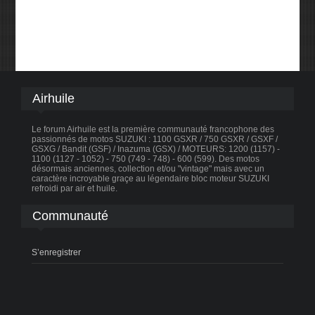
Airhuile
Le forum Airhuile est la première communauté francophone des
passionnés de motos SUZUKI : 1100 GSXR / 750 GSXR / GSXF /
GSXG / Bandit (GSF) / Inazuma (GSX) / MOTEURS: 1200 (1157) -
1100 (1127 - 1052) - 750 (749 - 748) - 600 (599). Des motos
désormais anciennes, collection et/ou "vintage" mais avec un
caractère incroyable graçe au légendaire bloc moteur SUZUKI
refroidi par air et huile.
Communauté
S’enregistrer