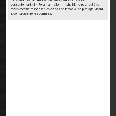
ne soient pas diffusées à une tierce partie sans votre
consentement, ni « Forum airhuile », ni phpBB ne pourront être
tenus comme responsables en cas de tentative de piratage visant
à compromettre les données.