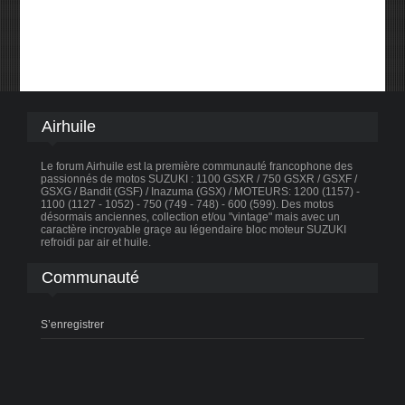
Airhuile
Le forum Airhuile est la première communauté francophone des
passionnés de motos SUZUKI : 1100 GSXR / 750 GSXR / GSXF /
GSXG / Bandit (GSF) / Inazuma (GSX) / MOTEURS: 1200 (1157) -
1100 (1127 - 1052) - 750 (749 - 748) - 600 (599). Des motos
désormais anciennes, collection et/ou "vintage" mais avec un
caractère incroyable graçe au légendaire bloc moteur SUZUKI
refroidi par air et huile.
Communauté
S’enregistrer