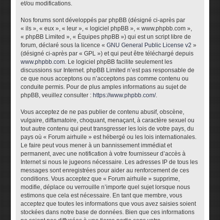
et/ou modifications.
Nos forums sont développés par phpBB (désigné ci-après par
« ils », « eux », « leur », « logiciel phpBB », « www.phpbb.com »,
« phpBB Limited », « Équipes phpBB ») qui est un script libre de
forum, déclaré sous la licence «
GNU General Public License v2
»
(désigné ci-après par « GPL ») et qui peut être téléchargé depuis
www.phpbb.com
. Le logiciel phpBB facilite seulement les
discussions sur Internet. phpBB Limited n’est pas responsable de
ce que nous acceptons ou n’acceptons pas comme contenu ou
conduite permis. Pour de plus amples informations au sujet de
phpBB, veuillez consulter :
https://www.phpbb.com/
.
Vous acceptez de ne pas publier de contenu abusif, obscène,
vulgaire, diffamatoire, choquant, menaçant, à caractère sexuel ou
tout autre contenu qui peut transgresser les lois de votre pays, du
pays où « Forum airhuile » est hébergé ou les lois internationales.
Le faire peut vous mener à un bannissement immédiat et
permanent, avec une notification à votre fournisseur d’accès à
Internet si nous le jugeons nécessaire. Les adresses IP de tous les
messages sont enregistrées pour aider au renforcement de ces
conditions. Vous acceptez que « Forum airhuile » supprime,
modifie, déplace ou verrouille n’importe quel sujet lorsque nous
estimons que cela est nécessaire. En tant que membre, vous
acceptez que toutes les informations que vous avez saisies soient
stockées dans notre base de données. Bien que ces informations