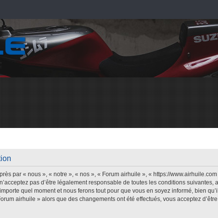
tion
rès par « nous », « notre », « nos », « Forum airhuile », « https://www.airhuile.co
n’acceptez pas d’être légalement responsable de toutes les conditions suivantes, a
’importe quel moment et nous ferons tout pour que vous en soyez informé, bien qu’il 
Forum airhuile » alors que des changements ont été effectués, vous acceptez d’êt