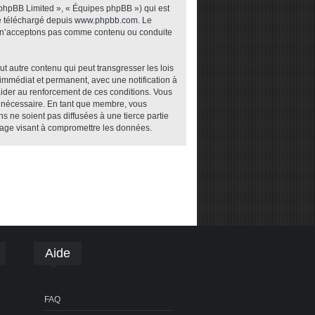
 phpBB Limited », « Équipes phpBB ») qui est
re téléchargé depuis
www.phpbb.com
. Le
ou n’acceptons pas comme contenu ou conduite
t autre contenu qui peut transgresser les lois
 immédiat et permanent, avec une notification à
aider au renforcement de ces conditions. Vous
t nécessaire. En tant que membre, vous
 ne soient pas diffusées à une tierce partie
tage visant à compromettre les données.
Aide
FAQ