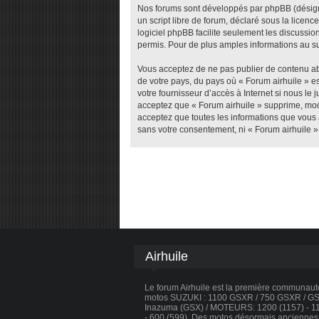
Nos forums sont développés par phpBB (désigné 
un script libre de forum, déclaré sous la licenc
logiciel phpBB facilite seulement les discuss
permis. Pour de plus amples informations au su
Vous acceptez de ne pas publier de contenu abu
de votre pays, du pays où « Forum airhuile » e
votre fournisseur d’accès à Internet si nous l
acceptez que « Forum airhuile » supprime, modi
acceptez que toutes les informations que vous 
sans votre consentement, ni « Forum airhuile 
Airhuile
Le forum Airhuile est la première communau
motos SUZUKI : 1100 GSXR / 750 GSXR / GSX
Inazuma (GSX) / MOTEURS: 1200 (1157) - 110
- 600 (599). Des motos désormais anciennes, 