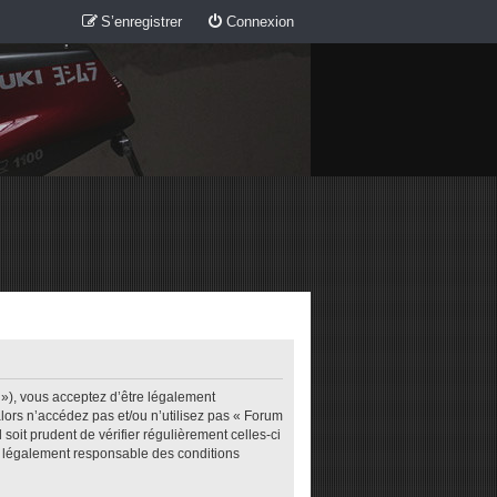
S’enregistrer
Connexion
m »), vous acceptez d’être légalement
lors n’accédez pas et/ou n’utilisez pas « Forum
soit prudent de vérifier régulièrement celles-ci
re légalement responsable des conditions