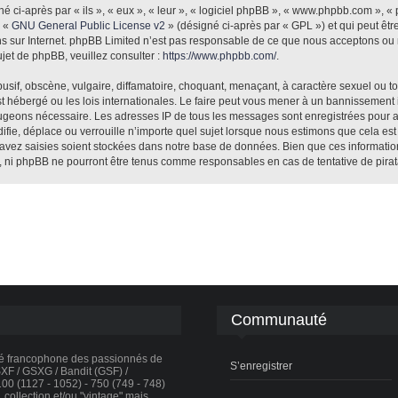
ci-après par « ils », « eux », « leur », « logiciel phpBB », « www.phpbb.com », «
e «
GNU General Public License v2
» (désigné ci-après par « GPL ») et qui peut êt
ions sur Internet. phpBB Limited n’est pas responsable de ce que nous acceptons 
jet de phpBB, veuillez consulter :
https://www.phpbb.com/
.
sif, obscène, vulgaire, diffamatoire, choquant, menaçant, à caractère sexuel ou tou
st hébergé ou les lois internationales. Le faire peut vous mener à un bannissement
e jugeons nécessaire. Les adresses IP de tous les messages sont enregistrées pour 
fie, déplace ou verrouille n’importe quel sujet lorsque nous estimons que cela es
avez saisies soient stockées dans notre base de données. Bien que ces informations
», ni phpBB ne pourront être tenus comme responsables en cas de tentative de pira
Communauté
té francophone des passionnés de
S’enregistrer
F / GSXG / Bandit (GSF) /
0 (1127 - 1052) - 750 (749 - 748)
collection et/ou "vintage" mais