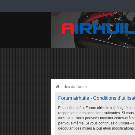
Index du forum
Forum airhuile - Conditions d’utilisa
En accédant à « Forum airhuile » (désigné ci-ap
responsable des conditions suivantes. Si vous 
airhuile ». Nous pouvons modifier celles-ci à n
par vous-même. Si vous continuez d’utiliser « 
découlant des mises à jour et/ou modifications.