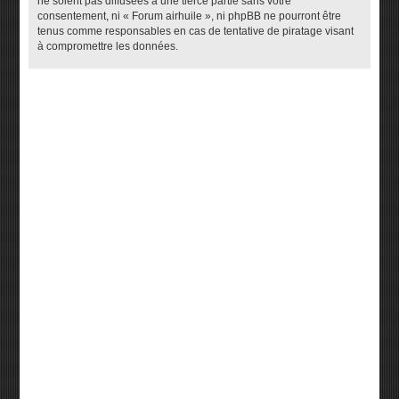
ne soient pas diffusées à une tierce partie sans votre
consentement, ni « Forum airhuile », ni phpBB ne pourront être
tenus comme responsables en cas de tentative de piratage visant
à compromettre les données.