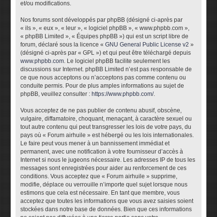
et/ou modifications.
Nos forums sont développés par phpBB (désigné ci-après par
« ils », « eux », « leur », « logiciel phpBB », « www.phpbb.com »,
« phpBB Limited », « Équipes phpBB ») qui est un script libre de
forum, déclaré sous la licence «
GNU General Public License v2
»
(désigné ci-après par « GPL ») et qui peut être téléchargé depuis
www.phpbb.com
. Le logiciel phpBB facilite seulement les
discussions sur Internet. phpBB Limited n’est pas responsable de
ce que nous acceptons ou n’acceptons pas comme contenu ou
conduite permis. Pour de plus amples informations au sujet de
phpBB, veuillez consulter :
https://www.phpbb.com/
.
Vous acceptez de ne pas publier de contenu abusif, obscène,
vulgaire, diffamatoire, choquant, menaçant, à caractère sexuel ou
tout autre contenu qui peut transgresser les lois de votre pays, du
pays où « Forum airhuile » est hébergé ou les lois internationales.
Le faire peut vous mener à un bannissement immédiat et
permanent, avec une notification à votre fournisseur d’accès à
Internet si nous le jugeons nécessaire. Les adresses IP de tous les
messages sont enregistrées pour aider au renforcement de ces
conditions. Vous acceptez que « Forum airhuile » supprime,
modifie, déplace ou verrouille n’importe quel sujet lorsque nous
estimons que cela est nécessaire. En tant que membre, vous
acceptez que toutes les informations que vous avez saisies soient
stockées dans notre base de données. Bien que ces informations