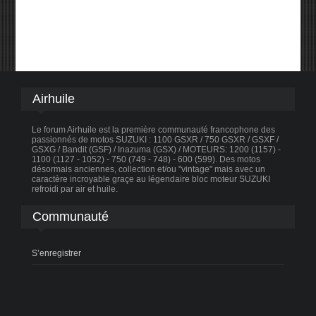
Airhuile
Le forum Airhuile est la première communauté francophone des
passionnés de motos SUZUKI : 1100 GSXR / 750 GSXR / GSXF /
GSXG / Bandit (GSF) / Inazuma (GSX) / MOTEURS: 1200 (1157) -
1100 (1127 - 1052) - 750 (749 - 748) - 600 (599). Des motos
désormais anciennes, collection et/ou "vintage" mais avec un
caractère incroyable graçe au légendaire bloc moteur SUZUKI
refroidi par air et huile.
Communauté
S’enregistrer