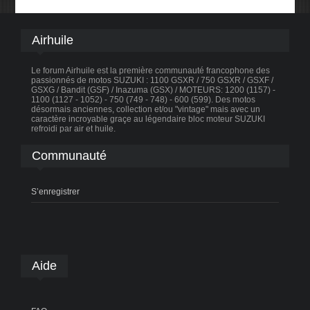
Airhuile
Le forum Airhuile est la première communauté francophone des
passionnés de motos SUZUKI : 1100 GSXR / 750 GSXR / GSXF /
GSXG / Bandit (GSF) / Inazuma (GSX) / MOTEURS: 1200 (1157) -
1100 (1127 - 1052) - 750 (749 - 748) - 600 (599). Des motos
désormais anciennes, collection et/ou "vintage" mais avec un
caractère incroyable graçe au légendaire bloc moteur SUZUKI
refroidi par air et huile.
Communauté
S’enregistrer
Aide