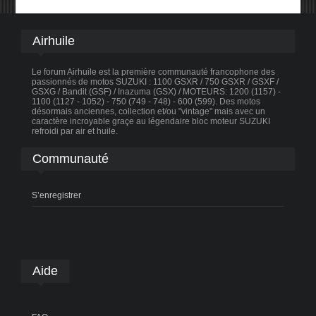
Airhuile
Le forum Airhuile est la première communauté francophone des
passionnés de motos SUZUKI : 1100 GSXR / 750 GSXR / GSXF /
GSXG / Bandit (GSF) / Inazuma (GSX) / MOTEURS: 1200 (1157) -
1100 (1127 - 1052) - 750 (749 - 748) - 600 (599). Des motos
désormais anciennes, collection et/ou "vintage" mais avec un
caractère incroyable graçe au légendaire bloc moteur SUZUKI
refroidi par air et huile.
Communauté
S’enregistrer
Aide