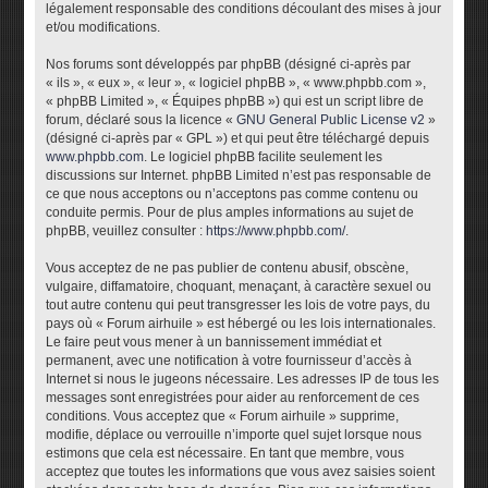
légalement responsable des conditions découlant des mises à jour
et/ou modifications.
Nos forums sont développés par phpBB (désigné ci-après par
« ils », « eux », « leur », « logiciel phpBB », « www.phpbb.com »,
« phpBB Limited », « Équipes phpBB ») qui est un script libre de
forum, déclaré sous la licence «
GNU General Public License v2
»
(désigné ci-après par « GPL ») et qui peut être téléchargé depuis
www.phpbb.com
. Le logiciel phpBB facilite seulement les
discussions sur Internet. phpBB Limited n’est pas responsable de
ce que nous acceptons ou n’acceptons pas comme contenu ou
conduite permis. Pour de plus amples informations au sujet de
phpBB, veuillez consulter :
https://www.phpbb.com/
.
Vous acceptez de ne pas publier de contenu abusif, obscène,
vulgaire, diffamatoire, choquant, menaçant, à caractère sexuel ou
tout autre contenu qui peut transgresser les lois de votre pays, du
pays où « Forum airhuile » est hébergé ou les lois internationales.
Le faire peut vous mener à un bannissement immédiat et
permanent, avec une notification à votre fournisseur d’accès à
Internet si nous le jugeons nécessaire. Les adresses IP de tous les
messages sont enregistrées pour aider au renforcement de ces
conditions. Vous acceptez que « Forum airhuile » supprime,
modifie, déplace ou verrouille n’importe quel sujet lorsque nous
estimons que cela est nécessaire. En tant que membre, vous
acceptez que toutes les informations que vous avez saisies soient