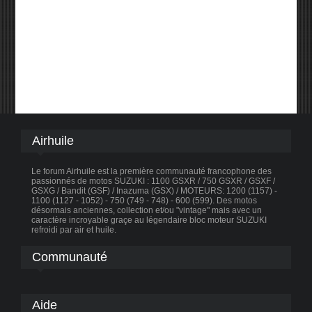
Airhuile
Le forum Airhuile est la première communauté francophone des
passionnés de motos SUZUKI : 1100 GSXR / 750 GSXR / GSXF /
GSXG / Bandit (GSF) / Inazuma (GSX) / MOTEURS: 1200 (1157) -
1100 (1127 - 1052) - 750 (749 - 748) - 600 (599). Des motos
désormais anciennes, collection et/ou "vintage" mais avec un
caractère incroyable graçe au légendaire bloc moteur SUZUKI
refroidi par air et huile.
Communauté
Aide