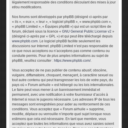
légalement responsable des conditions découlant des mises à jour
et/ou modifications.
Nos forums sont développés par phpBB (désigné ci-après par
« ils », « eux », « leur », « logiciel phpBB », « www.phpbb.com »,
« phpBB Limited », « Équipes phpBB ») qui est un script libre de
forum, déclaré sous la licence «
GNU General Public License v2
»
(désigné ci-après par « GPL ») et qui peut être téléchargé depuis
www.phpbb.com
. Le logiciel phpBB facilite seulement les
discussions sur Internet. phpBB Limited n’est pas responsable de
ce que nous acceptons ou n’acceptons pas comme contenu ou
conduite permis. Pour de plus amples informations au sujet de
phpBB, veuillez consulter :
https://www.phpbb.com/
.
Vous acceptez de ne pas publier de contenu abusif, obscène,
vulgaire, diffamatoire, choquant, menaçant, à caractère sexuel ou
tout autre contenu qui peut transgresser les lois de votre pays, du
pays où « Forum airhuile » est hébergé ou les lois internationales.
Le faire peut vous mener à un bannissement immédiat et
permanent, avec une notification à votre fournisseur d’accès à
Internet si nous le jugeons nécessaire. Les adresses IP de tous les
messages sont enregistrées pour aider au renforcement de ces
conditions. Vous acceptez que « Forum airhuile » supprime,
modifie, déplace ou verrouille n’importe quel sujet lorsque nous
estimons que cela est nécessaire. En tant que membre, vous
acceptez que toutes les informations que vous avez saisies soient