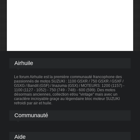
Airhuile
Le forum Airhuile est la première communauté francophone des
passionnés de motos SUZUKI : 1100 GSXR / 750 GSXR / GSXF /
GSXG / Bandit (GSF) / Inazuma (GSX) / MOTEURS: 1200 (1157) -
1100 (1127 - 1052) - 750 (749 - 748) - 600 (599). Des motos
désormais anciennes, collection et/ou "vintage" mais avec un
caractère incroyable graçe au légendaire bloc moteur SUZUKI
refroidi par air et huile.
Communauté
Aide