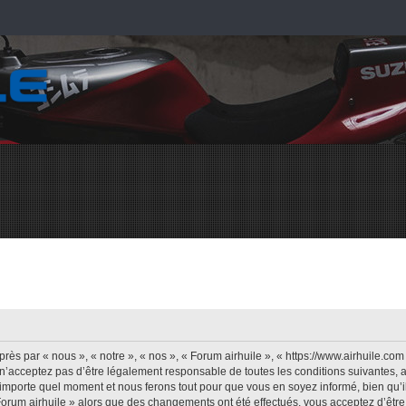
rès par « nous », « notre », « nos », « Forum airhuile », « https://www.airhuile.co
n’acceptez pas d’être légalement responsable de toutes les conditions suivantes, a
’importe quel moment et nous ferons tout pour que vous en soyez informé, bien qu’il 
Forum airhuile » alors que des changements ont été effectués, vous acceptez d’êt