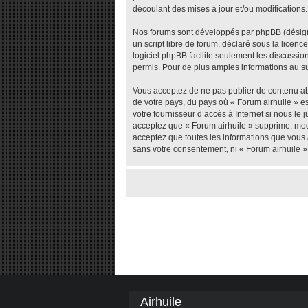
découlant des mises à jour et/ou modifications.
Nos forums sont développés par phpBB (désigné 
un script libre de forum, déclaré sous la licenc
logiciel phpBB facilite seulement les discuss
permis. Pour de plus amples informations au su
Vous acceptez de ne pas publier de contenu abu
de votre pays, du pays où « Forum airhuile » e
votre fournisseur d’accès à Internet si nous l
acceptez que « Forum airhuile » supprime, modi
acceptez que toutes les informations que vous 
sans votre consentement, ni « Forum airhuile 
Airhuile