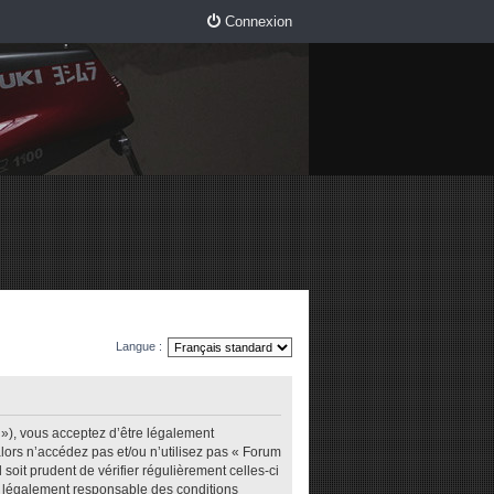
Connexion
Langue :
m »), vous acceptez d’être légalement
lors n’accédez pas et/ou n’utilisez pas « Forum
soit prudent de vérifier régulièrement celles-ci
re légalement responsable des conditions