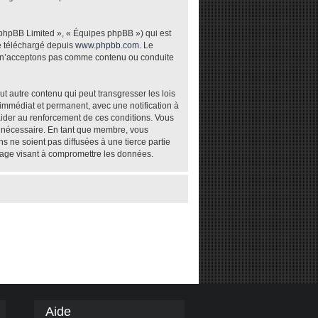
 phpBB Limited », « Équipes phpBB ») qui est
re téléchargé depuis
www.phpbb.com
. Le
ou n’acceptons pas comme contenu ou conduite
t autre contenu qui peut transgresser les lois
 immédiat et permanent, avec une notification à
aider au renforcement de ces conditions. Vous
t nécessaire. En tant que membre, vous
 ne soient pas diffusées à une tierce partie
tage visant à compromettre les données.
Aide