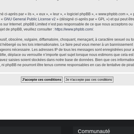
ci-après par « ils », « eux », « leur », « logiciel phpBB », « www.phpbb.com », «
e «
GNU General Public License v2
» (désigné ci-après par « GPL ») et qui peut êt
ions sur Internet. phpBB Limited n’est pas responsable de ce que nous acceptons 
jet de phpBB, veuillez consulter :
https://www.phpbb.com/
.
sif, obscène, vulgaire, diffamatoire, choquant, menaçant, à caractère sexuel ou tou
st hébergé ou les lois internationales. Le faire peut vous mener à un bannissement
e jugeons nécessaire. Les adresses IP de tous les messages sont enregistrées pour 
fie, déplace ou verrouille n’importe quel sujet lorsque nous estimons que cela es
avez saisies soient stockées dans notre base de données. Bien que ces informations
», ni phpBB ne pourront être tenus comme responsables en cas de tentative de pira
Communauté