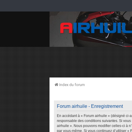
Index du forum
Forum airhuile - Enregistrement
En accédant à « Forum airhuile » (désigné ci-ap
responsable des conditions suivantes. Si vous 
airhuile ». Nous pouvons modifier celles-ci à n
par vous-même. Si vous continuez d’utiliser « 