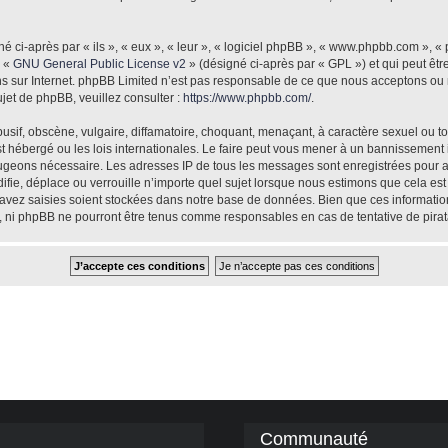
ci-après par « ils », « eux », « leur », « logiciel phpBB », « www.phpbb.com », «
e «
GNU General Public License v2
» (désigné ci-après par « GPL ») et qui peut êt
ions sur Internet. phpBB Limited n’est pas responsable de ce que nous acceptons 
jet de phpBB, veuillez consulter :
https://www.phpbb.com/
.
sif, obscène, vulgaire, diffamatoire, choquant, menaçant, à caractère sexuel ou tou
st hébergé ou les lois internationales. Le faire peut vous mener à un bannissement
e jugeons nécessaire. Les adresses IP de tous les messages sont enregistrées pour 
fie, déplace ou verrouille n’importe quel sujet lorsque nous estimons que cela es
avez saisies soient stockées dans notre base de données. Bien que ces informations
», ni phpBB ne pourront être tenus comme responsables en cas de tentative de pira
Communauté