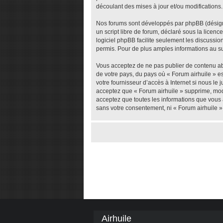
découlant des mises à jour et/ou modifications.
Nos forums sont développés par phpBB (désigné 
un script libre de forum, déclaré sous la licenc
logiciel phpBB facilite seulement les discuss
permis. Pour de plus amples informations au su
Vous acceptez de ne pas publier de contenu abu
de votre pays, du pays où « Forum airhuile » e
votre fournisseur d’accès à Internet si nous l
acceptez que « Forum airhuile » supprime, modi
acceptez que toutes les informations que vous 
sans votre consentement, ni « Forum airhuile 
Airhuile