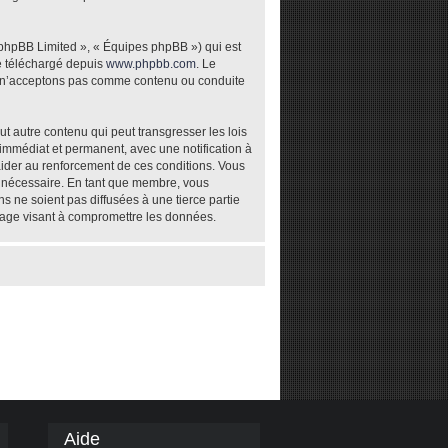
 phpBB Limited », « Équipes phpBB ») qui est
re téléchargé depuis
www.phpbb.com
. Le
ou n’acceptons pas comme contenu ou conduite
t autre contenu qui peut transgresser les lois
 immédiat et permanent, avec une notification à
aider au renforcement de ces conditions. Vous
t nécessaire. En tant que membre, vous
 ne soient pas diffusées à une tierce partie
tage visant à compromettre les données.
Aide