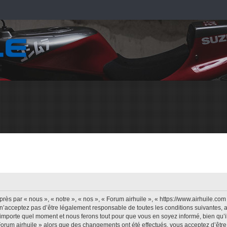
rès par « nous », « notre », « nos », « Forum airhuile », « https://www.airhuile.co
n’acceptez pas d’être légalement responsable de toutes les conditions suivantes, a
’importe quel moment et nous ferons tout pour que vous en soyez informé, bien qu’il 
Forum airhuile » alors que des changements ont été effectués, vous acceptez d’êt