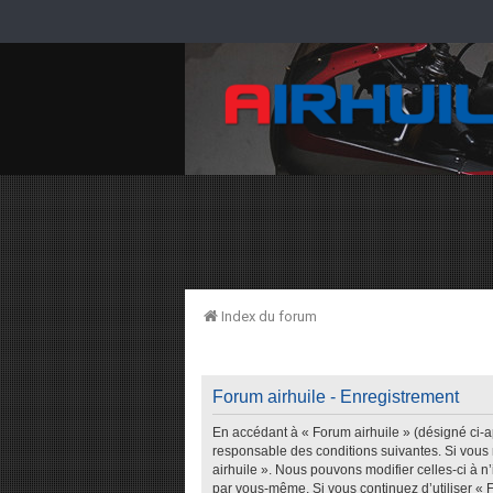
Index du forum
Forum airhuile - Enregistrement
En accédant à « Forum airhuile » (désigné ci-ap
responsable des conditions suivantes. Si vous 
airhuile ». Nous pouvons modifier celles-ci à n
par vous-même. Si vous continuez d’utiliser « 