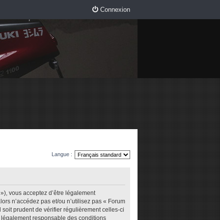
Connexion
Langue :
m »), vous acceptez d’être légalement
lors n’accédez pas et/ou n’utilisez pas « Forum
soit prudent de vérifier régulièrement celles-ci
re légalement responsable des conditions