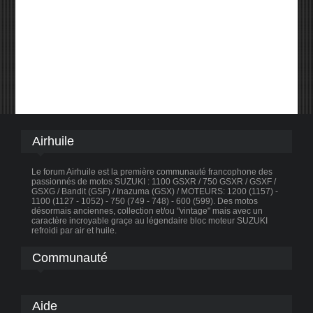
Airhuile
Le forum Airhuile est la première communauté francophone des
passionnés de motos SUZUKI : 1100 GSXR / 750 GSXR / GSXF /
GSXG / Bandit (GSF) / Inazuma (GSX) / MOTEURS: 1200 (1157) -
1100 (1127 - 1052) - 750 (749 - 748) - 600 (599). Des motos
désormais anciennes, collection et/ou "vintage" mais avec un
caractère incroyable graçe au légendaire bloc moteur SUZUKI
refroidi par air et huile.
Communauté
Aide