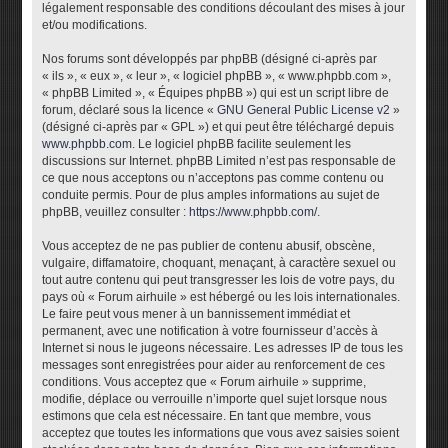
légalement responsable des conditions découlant des mises à jour
et/ou modifications.
Nos forums sont développés par phpBB (désigné ci-après par
« ils », « eux », « leur », « logiciel phpBB », « www.phpbb.com »,
« phpBB Limited », « Équipes phpBB ») qui est un script libre de
forum, déclaré sous la licence «
GNU General Public License v2
»
(désigné ci-après par « GPL ») et qui peut être téléchargé depuis
www.phpbb.com
. Le logiciel phpBB facilite seulement les
discussions sur Internet. phpBB Limited n’est pas responsable de
ce que nous acceptons ou n’acceptons pas comme contenu ou
conduite permis. Pour de plus amples informations au sujet de
phpBB, veuillez consulter :
https://www.phpbb.com/
.
Vous acceptez de ne pas publier de contenu abusif, obscène,
vulgaire, diffamatoire, choquant, menaçant, à caractère sexuel ou
tout autre contenu qui peut transgresser les lois de votre pays, du
pays où « Forum airhuile » est hébergé ou les lois internationales.
Le faire peut vous mener à un bannissement immédiat et
permanent, avec une notification à votre fournisseur d’accès à
Internet si nous le jugeons nécessaire. Les adresses IP de tous les
messages sont enregistrées pour aider au renforcement de ces
conditions. Vous acceptez que « Forum airhuile » supprime,
modifie, déplace ou verrouille n’importe quel sujet lorsque nous
estimons que cela est nécessaire. En tant que membre, vous
acceptez que toutes les informations que vous avez saisies soient